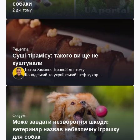
собаки
2 дні тому
Рецепти
Суші-тірамісу: такого ви ще не
куштували
Ектор Хіменес-Браво
3 дні тому
Канадський та український шеф-кухар
колумбійського походження, бізнесмен, телеведучий
Соціум
Може завдати незворотної шкоди:
ветеринар назвав небезпечну іграшку
для собак