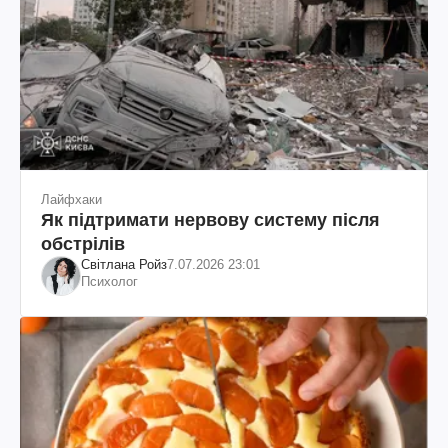
Лайфхаки
Як підтримати нервову систему після
обстрілів
Світлана Ройз
7.07.2026 23:01
Психолог