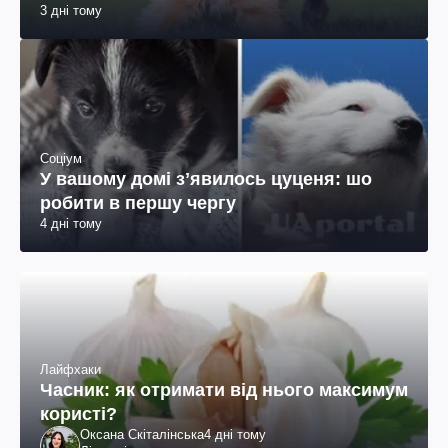
3 дні тому
Соціум
У вашому домі зʼявилось цуценя: шо
робити в першу чергу
4 дні тому
Лайфхаки
Часник: як отримати від нього максимум
користі?
Оксана Скіталінська
4 дні тому