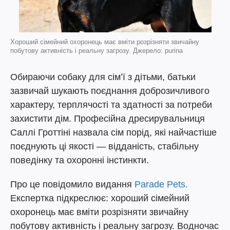
Хороший сімейний охоронець має вміти розрізняти звичайну
побутову активність і реальну загрозу. Джерело: purina
Обираючи собаку для сім’ї з дітьми, батьки
зазвичай шукають поєднання доброзичливого
характеру, терплячості та здатності за потреби
захистити дім. Професійна дресирувальниця
Саллі Гроттіні назвала сім порід, які найчастіше
поєднують ці якості — відданість, стабільну
поведінку та охоронні інстинкти.
Про це повідомило видання
Parade Pets.
Експертка підкреслює: хороший сімейний
охоронець має вміти розрізняти звичайну
побутову активність і реальну загрозу. Водночас