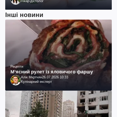
Лікар-дієтолог
Інші новини
Рецепти
М’ясний рулет із яловичого фаршу
Алік Мкртчян
26.07.2026 10:33
Кулінарний експерт