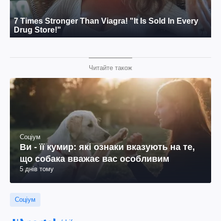
Читайте також
Соціум
Ви - її кумир: які ознаки вказують на те,
що собака вважає вас особливим
5 днів тому
Соціум