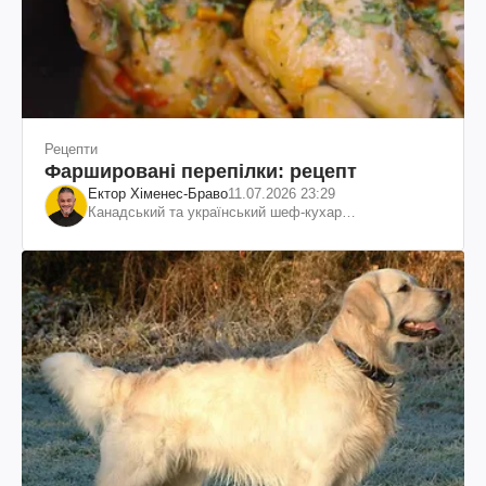
Рецепти
Фаршировані перепілки: рецепт
Ектор Хіменес-Браво
11.07.2026 23:29
Канадський та український шеф-кухар
колумбійського походження, бізнесмен, телеведучий