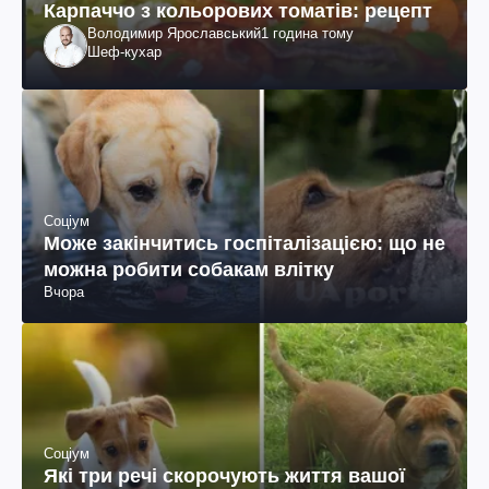
Карпаччо з кольорових томатів: рецепт
Володимир Ярославський
1 година тому
Шеф-кухар
Соціум
Може закінчитись госпіталізацією: що не
можна робити собакам влітку
Вчора
Соціум
Які три речі скорочують життя вашої