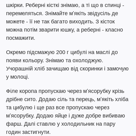
шкірки. Реберні кісткі знімаю, а ті що в спинці -
перемеляться. Знімайте мʼякіть звідусіль де
можете - її не так багато виходить. З кісток
можна потім зварити юшку, а реберні - класно
посмажити.
Окремо підсмажую 200 г цибулі на маслі до
появи кольору. Знімаю та охолоджую.
Учорашній хліб зачищаю від скоринки і замочую
у молоці.
Філе коропа пропускаю через мʼясорубку крізь
дрібне сито. Додаю сіль та перець, мʼякіть хліба
та цибулю і ще раз все пропускаю через
мʼясорубку. Додаю яйце і дуже добре вибиваю
фарш. Далі ставлю у холодильник на пару
годин застигнути.