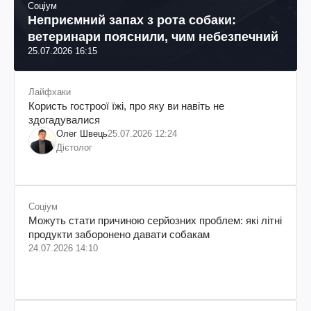
Соціум
Неприємний запах з рота собаки:
ветеринари пояснили, чим небезпечний
25.07.2026 16:15
Лайфхаки
Користь гостроої їжі, про яку ви навіть не
здогадувалися
Олег Швець
25.07.2026 12:24
Дієтолог
Соціум
Можуть стати причиною серйозних проблем: які літні
продукти заборонено давати собакам
24.07.2026 14:10