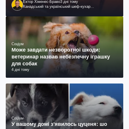
Ектор Хіменес-Браво
3 дні тому
Канадський та український шеф-кухар
колумбійського походження, бізнесмен, телеведучий
Соціум
Може завдати незворотної шкоди:
ветеринар назвав небезпечну іграшку
для собак
4 дні тому
Соціум
У вашому домі зʼявилось цуценя: шо