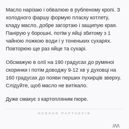
Масло нарізаю і обвалюю в рубленому кропі. З
холодного фаршу формую пласку котлету,
кладу масло, добре загортаю і защипую края.
Панірую у борошні, потім у яйці збитому з 1
чайною ложкою води і у тоненьких сухарях.
Повторюю ще раз яйце та сухарі.
Обсмажую в олії на 190 градусах до румяноі
скоринки і потім доводжу 9-12 хв у духовці на
160 градусах до появи перших пухирців зверху.
Слідуйте, щоб масло не витікало.
Дуже смакує з картопляним пюре.