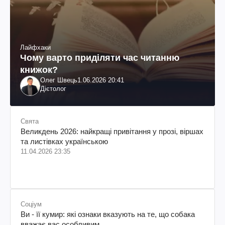
Лайфхаки
Чому варто приділяти час читанню
книжок?
Олег Швець
1.06.2026 20:41
Дієтолог
Свята
Великдень 2026: найкращі привітання у прозі, віршах
та листівках українською
11.04.2026 23:35
Соціум
Ви - її кумир: які ознаки вказують на те, що собака
вважає вас особливим