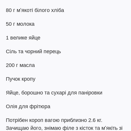
80 г мʼякоті білого хліба
50 г молока
1 велике яйце
Сіль та чорний перець
200 г масла
Пучок кропу
Яйце, борошно та сухарі для паніровки
Олія для фрітюра
Потрібен короп вагою приблизно 2.6 кг.
Зачищаю його, знімаю філе з кісток та мʼякіть зі