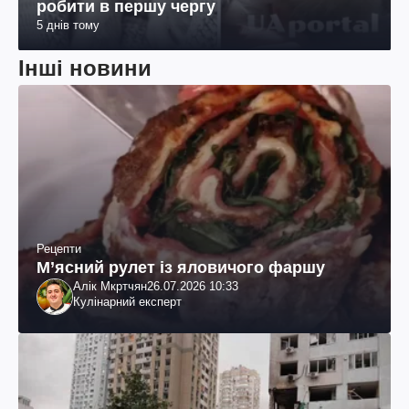
робити в першу чергу
5 днів тому
Інші новини
Рецепти
М’ясний рулет із яловичого фаршу
Алік Мкртчян
26.07.2026 10:33
Кулінарний експерт