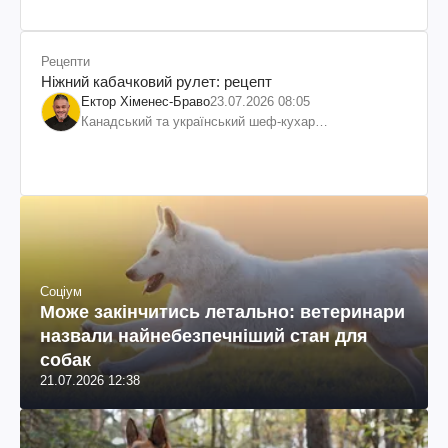
Рецепти
Ніжний кабачковий рулет: рецепт
Ектор Хіменес-Браво
23.07.2026 08:05
Канадський та український шеф-кухар
колумбійського походження, бізнесмен, телеведучий
Соціум
Може закінчитись летально: ветеринари
назвали найнебезпечніший стан для
собак
21.07.2026 12:38