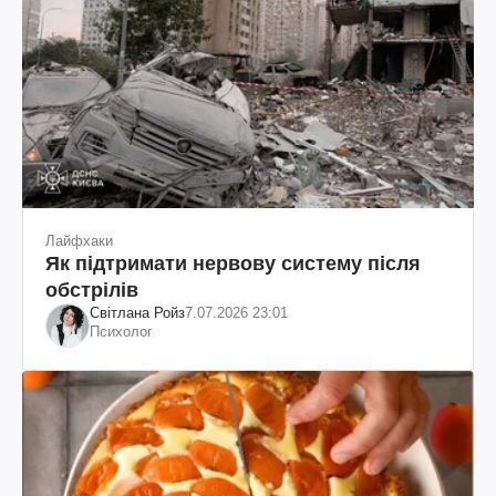
Лайфхаки
Як підтримати нервову систему після
обстрілів
Світлана Ройз
7.07.2026 23:01
Психолог