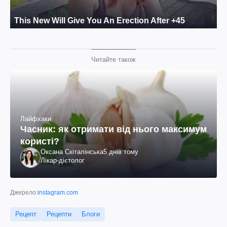
Читайте також
Лайфхаки
Часник: як отримати від нього максимум
користі?
Оксана Скіталінська
5 днів тому
Лікар-дієтолог
Джерело:
instagram.com
Рецепт
Рецепти
Блоги