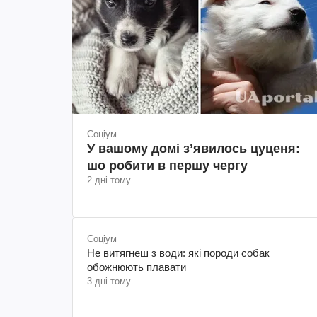
Соціум
У вашому домі зʼявилось цуценя:
шо робити в першу чергу
2 дні тому
Соціум
Не витягнеш з води: які породи собак
обожнюють плавати
3 дні тому