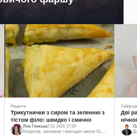
Рецепти
Лайфха
Трикутнички з сиром та зеленню з
Дві р
тістом філо: швидко і смачно
нічно
Ліза Глінська
7.01.2026 17:59
О
Кондитер, засновник і викладач школи GL,
Ді
суддя проекту "МастерШеф"