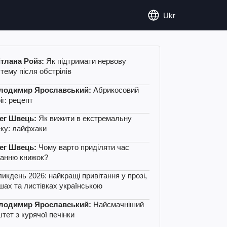
Ukr
ітлана Ройз:
Як підтримати нервову
тему після обстрілів
лодимир Ярославський:
Абрикосовий
іг: рецепт
ег Швець:
Як вижити в екстремальну
ку: лайфхаки
ег Швець:
Чому варто приділяти час
танню книжок?
икдень 2026: найкращі привітання у прозі,
шах та листівках українською
лодимир Ярославський:
Найсмачніший
тет з курячої печінки