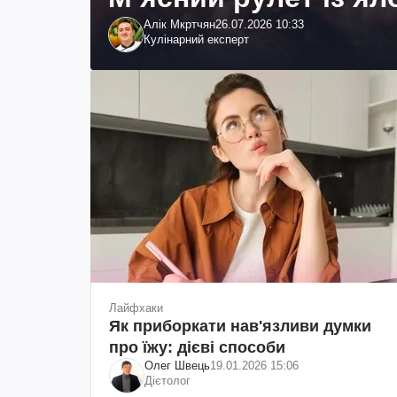
Алік Мкртчян
26.07.2026 10:33
Кулінарний експерт
Лайфхаки
Як приборкати нав'язливи думки
про їжу: дієві способи
Олег Швець
19.01.2026 15:06
Дієтолог