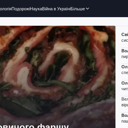
ологія
Подорожі
Наука
Війна в Україні
Більше
Св
сис
Во
пир
Ол
спе
Ол
чи
Вел
вір
Во
паш
ловичого фаршу