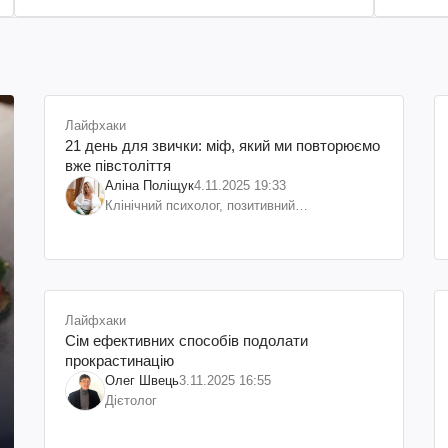
Лайфхаки
21 день для звички: міф, який ми повторюємо
вже півстоліття
Аліна Поліщук
4.11.2025 19:33
Клінічний психолог, позитивний
психотерапевт. Наставник з самореалізації.
Бренд психолог Спільноти публічних людей
«BRAND PEOPLE»
Лайфхаки
Сім ефективних способів подолати
прокрастинацію
Олег Швець
3.11.2025 16:55
Дієтолог