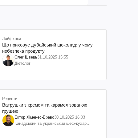
Лайфхаки
Що приховує дубайський шоколад: у чому
небезпека продукту
Олег Швець
31.10.2025 15:55
Дієтолог
Рецепти
Ватрушки з кремом та карамелізованою
грушею
Ектор Хіменес-Браво
30.10.2025 18:03
Канадський та український шеф-кухар
колумбійського походження, бізнесмен,
телеведучий