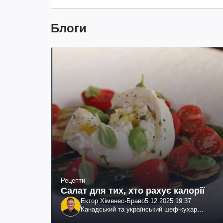
Блоги
Рецепти
Салат для тих, хто рахує калорії
Ектор Хіменес-Браво
5.12.2025 19:37
Канадський та український шеф-кухар
колумбійського походження, бізнесмен,