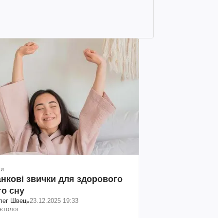
ки
анкові звички для здорового
го сну
лег Швець
23.12.2025 19:33
єтолог