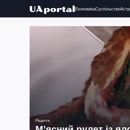
Економіка
Суспільство
Астр
Рецепти
М’ясний рулет із я