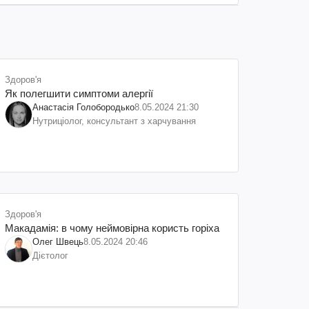
Здоров'я
Як полегшити симптоми алергії
Анастасія Голобородько
8.05.2024 21:30
Нутриціолог, консультант з харчування
Здоров'я
Макадамія: в чому неймовірна користь горіха
Олег Швець
8.05.2024 20:46
Дієтолог