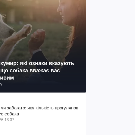
ї кумир: які ознаки вказують
, що собака вважає вас
ливим
му
чи забагато: яку кількість прогулянок
ує собака
26 13:37