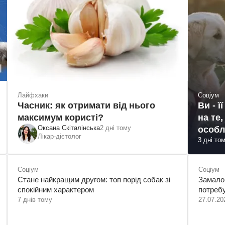
Лайфхаки
Соціум
Часник: як отримати від нього
Ви - ї
максимум користі?
на те
Оксана Скіталінська
2 дні тому
особ
Лікар-дієтолог
3 дні то
Соціум
Соціум
Стане найкращим другом: топ порід собак зі
Замало 
спокійним характером
потреб
7 днів тому
27.07.20