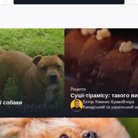
Рецепти
Суші-тірамісу: такого в
ї собаки
Ектор Хіменес-Браво
Вчора
Канадський та український 
бізнесмен, телеведучий