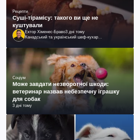
Рецепти
Суші-тірамісу: такого ви ще не
куштували
Ектор Хіменес-Браво
3 дні тому
Канадський та український шеф-кухар
колумбійського походження, бізнесмен, телеведучий
Соціум
Може завдати незворотної шкоди:
ветеринар назвав небезпечну іграшку
для собак
3 дні тому