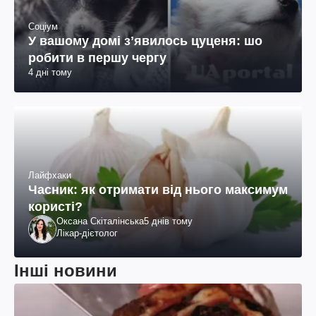
Соціум
У вашому домі зʼявилось цуценя: шо
робити в першу чергу
4 дні тому
Лайфхаки
Часник: як отримати від нього максимум
користі?
Оксана Скіталінська
5 днів тому
Лікар-дієтолог
Інші новини