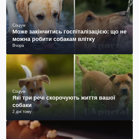
Соціум
Може закінчитись госпіталізацією: що не
можна робити собакам влітку
Вчора
Соціум
Які три речі скорочують життя вашої
собаки
2 дні тому