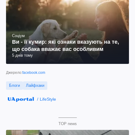
Соціум
Ви - її кумир: які ознаки вказують на те,
що собака вважає вас особливим
5 днів тому
Джерело:
facebook.com
Блоги
Лайфхаки
LifeStyle
TOP news