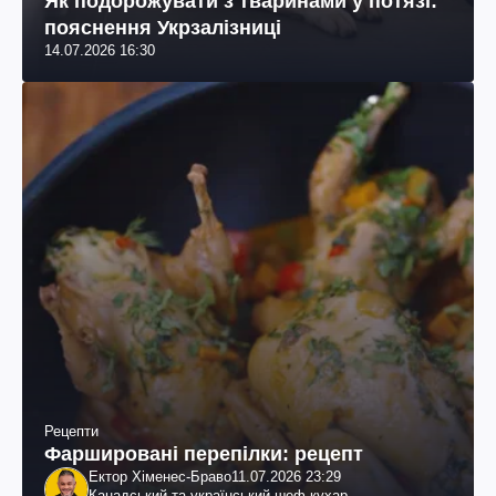
Як подорожувати з тваринами у потязі:
пояснення Укрзалізниці
14.07.2026 16:30
Рецепти
Фаршировані перепілки: рецепт
Ектор Хіменес-Браво
11.07.2026 23:29
Канадський та український шеф-кухар