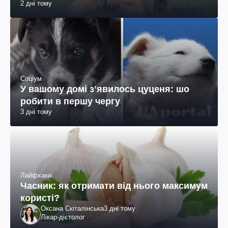
2 дні тому
Соціум
У вашому домі зʼявилось цуценя: шо
робити в першу чергу
3 дні тому
Лайфхаки
Часник: як отримати від нього максимум
користі?
Оксана Скіталінська
3 дні тому
Лікар-дієтолог