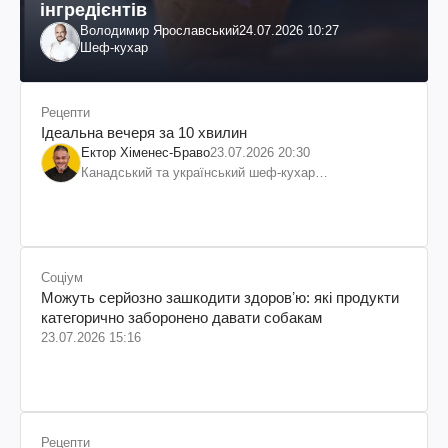
інгредієнтів
Володимир Ярославський
24.07.2026 10:27
Шеф-кухар
Рецепти
Ідеальна вечеря за 10 хвилин
Ектор Хіменес-Браво
23.07.2026 20:30
Канадський та український шеф-кухар
колумбійського походження, бізнесмен, телеведучий
Соціум
Можуть серйозно зашкодити здоровʼю: які продукти
категорично заборонено давати собакам
23.07.2026 15:16
Рецепти