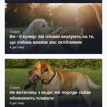
Соціум
Ви - її кумир: які ознаки вказують на те,
що собака вважає вас особливим
4 дні тому
Соціум
Не витягнеш з води: які породи собак
обожнюють плавати
4 дні тому