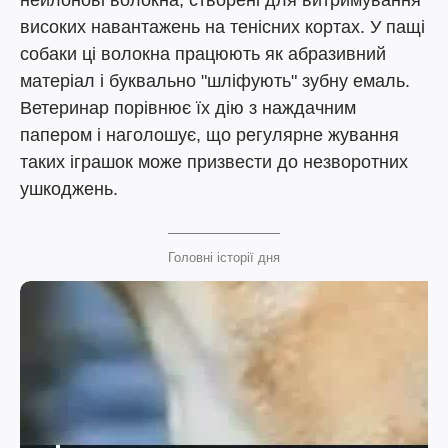
нейлонові волокна, створені для витримування
високих навантажень на тенісних кортах. У пащі
собаки ці волокна працюють як абразивний
матеріал і буквально "шліфують" зубну емаль.
Ветеринар порівнює їх дію з наждачним
папером і наголошує, що регулярне жування
таких іграшок може призвести до незворотних
ушкоджень.
Головні історії дня