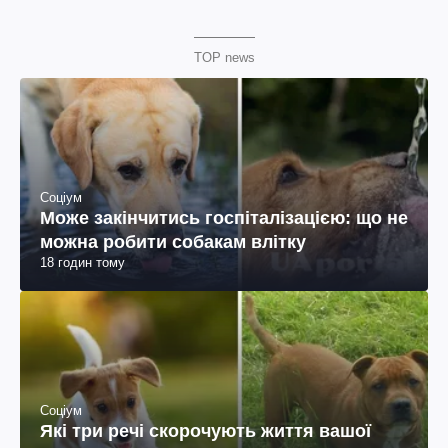
TOP news
Соціум
Може закінчитись госпіталізацією: що не
можна робити собакам влітку
18 годин тому
Соціум
Які три речі скорочують життя вашої