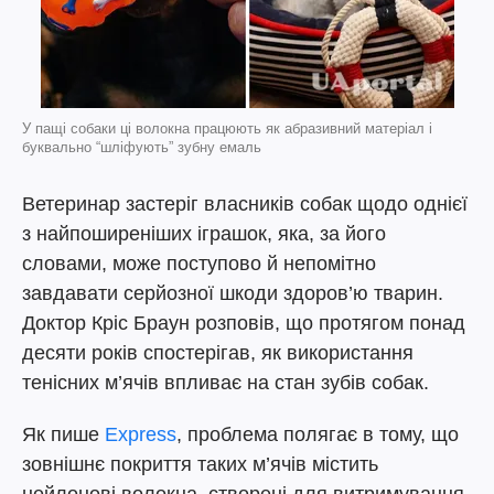
У пащі собаки ці волокна працюють як абразивний матеріал і
буквально “шліфують” зубну емаль
Ветеринар застеріг власників собак щодо однієї
з найпоширеніших іграшок, яка, за його
словами, може поступово й непомітно
завдавати серйозної шкоди здоров’ю тварин.
Доктор Кріс Браун розповів, що протягом понад
десяти років спостерігав, як використання
тенісних м’ячів впливає на стан зубів собак.
Як пише
Express
, проблема полягає в тому, що
зовнішнє покриття таких м’ячів містить