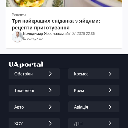
Рецепти
Три найкращих сніданка з яйцями:
рецепти приготування
Володимир Ярославський
7.07.2026 22:08
Шеф-кухар
Обстріли
Космос
Технології
Крим
Авто
Авіація
ЗСУ
ДТП