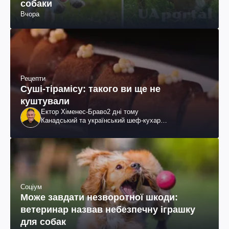
собаки
Вчора
Рецепти
Суші-тірамісу: такого ви ще не
куштували
Ектор Хіменес-Браво
2 дні тому
Канадський та український шеф-кухар
колумбійського походження, бізнесмен, телеведучий
Соціум
Може завдати незворотної шкоди:
ветеринар назвав небезпечну іграшку
для собак