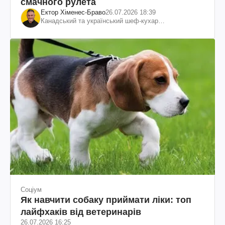
смачного рулета
Ектор Хіменес-Браво
26.07.2026 18:39
Канадський та український шеф-кухар
колумбійського походження, бізнесмен, телеведучий
Соціум
Як навчити собаку приймати ліки: топ
лайфхаків від ветеринарів
26.07.2026 16:25