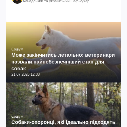
Канадський та український шеф-кухар
колумбійського походження, бізнесмен, телеведучий
Соціум
Може закінчитись летально: ветеринари
назвали найнебезпечніший стан для
собак
21.07.2026 12:38
Соціум
Собаки-охоронці, які ідеально підходять