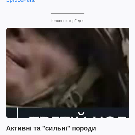
SprucePets
.
Головні історії дня
Активні та "сильні" породи