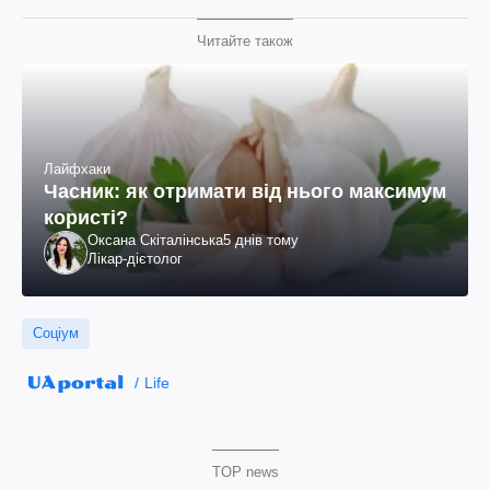
Читайте також
Лайфхаки
Часник: як отримати від нього максимум
користі?
Оксана Скіталінська
5 днів тому
Лікар-дієтолог
Соціум
Life
TOP news