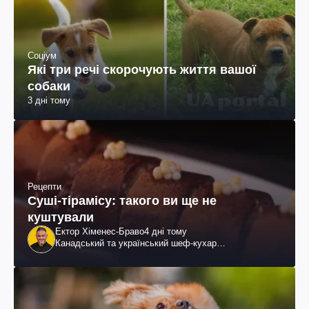
Соціум
Які три речі скорочують життя вашої
собаки
3 дні тому
Рецепти
Суші-тірамісу: такого ви ще не
куштували
Ектор Хіменес-Браво
4 дні тому
Канадський та український шеф-кухар
колумбійського походження, бізнесмен, телеведучий