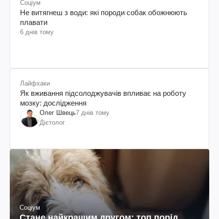
Соціум
Не витягнеш з води: які породи собак обожнюють
плавати
6 днів тому
Лайфхаки
Як вживання підсолоджувачів впливає на роботу
мозку: дослідження
Олег Швець
7 днів тому
Дієтолог
Соціум
Стане найкращим другом: топ порід