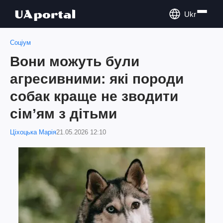
Ukr
Соціум
Вони можуть були
агресивними: які породи
собак краще не зводити
сімʼям з дітьми
Ціхоцька Марія
21.05.2026 12:10