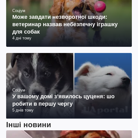
Соціум
Може завдати незворотної шкоди:
ветеринар назвав небезпечну іграшку
для собак
4 дні тому
Соціум
У вашому домі зʼявилось цуценя: шо
робити в першу чергу
5 днів тому
Інші новини