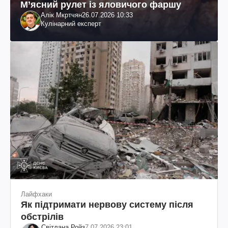
М’ясний рулет із яловичого фаршу
Алік Мкртчян
26.07.2026 10:33
Кулінарний експерт
Лайфхаки
Як підтримати нервову систему після
обстрілів
Світлана Ройз
7.07.2026 23:01