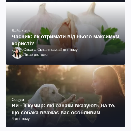
Лайфхаки
Часник: як отримати від нього максимум
користі?
Оксана Скіталінська
3 дні тому
Лікар-дієтолог
Соціум
Ви - її кумир: які ознаки вказують на те,
що собака вважає вас особливим
4 дні тому