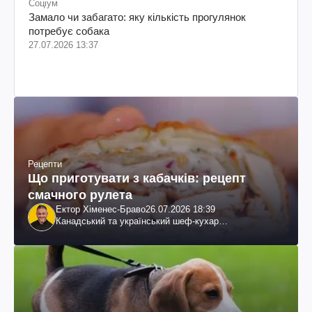
Соціум
Замало чи забагато: яку кількість прогулянок
потребує собака
27.07.2026 13:37
Рецепти
Що приготувати з кабачків: рецепт
смачного рулета
Ектор Хіменес-Браво
26.07.2026 18:39
Канадський та український шеф-кухар
колумбійського походження, бізнесмен, телеведучий