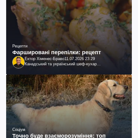
Рецепти
Фаршировані перепілки: рецепт
Ектор Хіменес-Браво
11.07.2026 23:29
Канадський та український шеф-кухар
колумбійського походження, бізнесмен, телеведучий
Соціум
Точно буде взаєморозуміння: топ