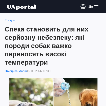
Ukr
Соціум
Спека становить для них
серйозну небезпеку: які
породи собак важко
переносять високі
температури
Ціхоцька Марія
15.05.2026 16:30