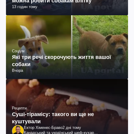
можна робити собакам влітку
13 годин тому
Соціум
Які три речі скорочують життя вашої
собаки
Вчора
Рецепти
Суші-тірамісу: такого ви ще не
куштували
Ектор Хіменес-Браво
2 дні тому
Канадський та український шеф-кухар