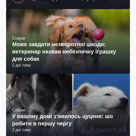
колумбійського походження, бізнесмен, телеведучий
Соціум
Може завдати незворотної шкоди:
ветеринар назвав небезпечну іграшку
для собак
2 дні тому
Соціум
У вашому домі зʼявилось цуценя: шо
робити в першу чергу
3 дні тому