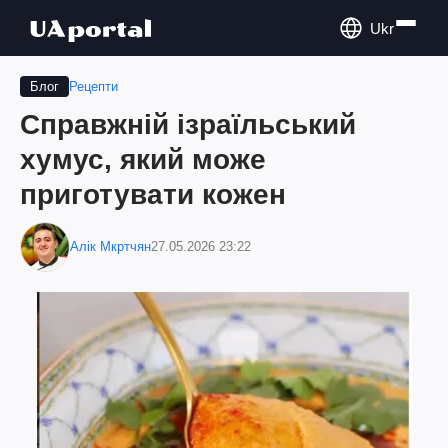
Ukr
Рецепти
Блог
Справжній ізраїльський
хумус, який може
приготувати кожен
Алік Мкртчян
27.05.2026 23:22