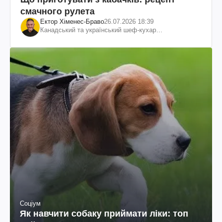
смачного рулета
Ектор Хіменес-Браво
26.07.2026 18:39
Канадський та український шеф-кухар
колумбійського походження, бізнесмен, телеведучий
Соціум
Як навчити собаку приймати ліки: топ