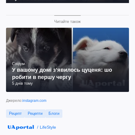
Читайте також
Соціум
У вашому домі зʼявилось цуценя: шо
робити в першу чергу
5 днів тому
Джерело:
instagram.com
Рецепт
Рецепти
Блоги
LifeStyle