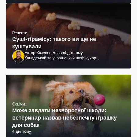
Рецепти
Суші-тірамісу: такого ви ще не
куштували
Ектор Хіменес-Браво
4 дні тому
Канадський та український шеф-кухар
колумбійського походження, бізнесмен, телеведучий
Соціум
Може завдати незворотної шкоди:
ветеринар назвав небезпечну іграшку
для собак
4 дні тому