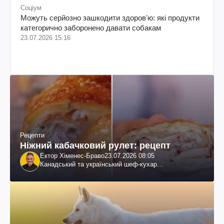
Соціум
Можуть серйозно зашкодити здоровʼю: які продукти
категорично заборонено давати собакам
23.07.2026 15:16
Рецепти
Ніжний кабачковий рулет: рецепт
Ектор Хіменес-Браво
23.07.2026 08:05
Канадський та український шеф-кухар
колумбійського походження, бізнесмен, телеведучий