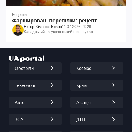
Рецепти
Фаршировані перепілки: рецепт
Ектор Хіменес-Браво
11.07.2026 23:29
Канадський та український шеф-кухар
колумбійського походження, бізнесмен, телеведучий
Обстріли
Космос
Технології
Крим
Авто
Авіація
ЗСУ
ДТП