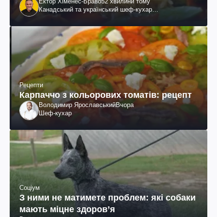
Ектор Хіменес-Браво
52 хвилини тому
Канадський та український шеф-кухар
колумбійського походження, бізнесмен, телеведучий
Рецепти
Карпаччо з кольорових томатів: рецепт
Володимир Ярославський
Вчора
Шеф-кухар
Соціум
З ними не матимете проблем: які собаки
мають міцне здоров’я