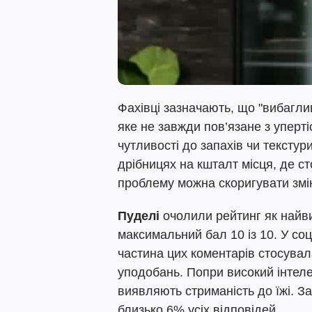
Фахівці зазначають, що "вибагли
яке не завжди пов’язане з уперт
чутливості до запахів чи текстур
дрібницях на кшталт місця, де ст
проблему можна скоригувати змін
Пуделі
очолили рейтинг як найв
максимальний бал 10 із 10. У соц
частина цих коментарів стосувал
уподобань. Попри високий інтелек
виявляють стриманість до їжі. З
близько 6% усіх відповідей.