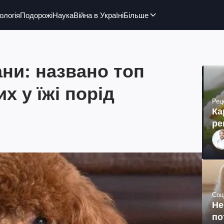
ологія
Подорожі
Наука
Війна в Україні
Більше
ни: названо топ
х у їжі порід
Рец
Ка
ре
Соц
Не
по