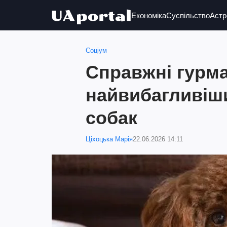
Економіка
Суспільство
Астр
Соціум
Справжні гурма
найвибагливіши
собак
Ціхоцька Марія
22.06.2026 14:11