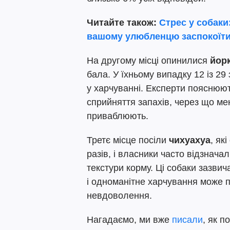
Читайте також:
Стрес у собаки
вашому улюбленцю заспокоїт
На другому місці опинилися
йор
бала. У їхньому випадку 12 із 29
у харчуванні. Експерти пояснюю
сприйняття запахів, через що ме
приваблюють.
Третє місце посіли
чихуахуа
, як
разів, і власники часто відзнача
текстури корму. Ці собаки зазвич
і одноманітне харчування може п
невдоволення.
Нагадаємо, ми вже
писали
, як п