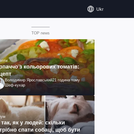
Ukr
TOP news
епти
рпаччо з кольорових томатів:
цепт
Володимир Ярославський
21 година тому
Шеф-кухар
іум
 так, як у людей: скільки
трібно спати собаці, щоб бути