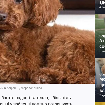
зд
4 г
Соц
З 
со
Вчо
Соц
Мо
що
и в раціоні . Джерело: purina
вл
2 д
агато радості та тепла, і більшість
машні улюбленці помітно покращують