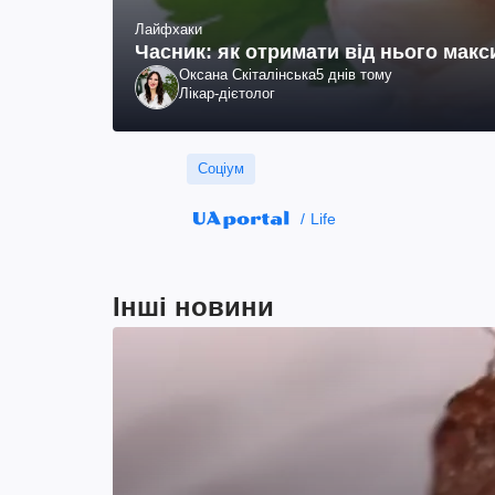
Лайфхаки
Часник: як отримати від нього макс
Оксана Скіталінська
5 днів тому
Лікар-дієтолог
Соціум
Life
Інші новини