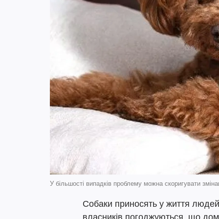
У більшості випадків проблему можна скоригувати змінам
Собаки приносять у життя людей б
власників погоджуються, що до