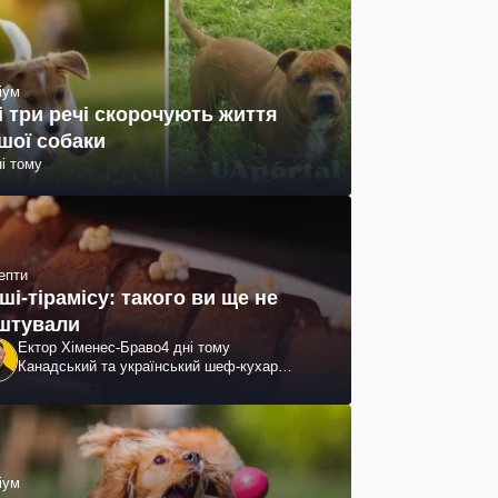
іум
і три речі скорочують життя
шої собаки
ні тому
епти
ші-тірамісу: такого ви ще не
штували
Ектор Хіменес-Браво
4 дні тому
Канадський та український шеф-кухар
колумбійського походження, бізнесмен,
телеведучий
іум