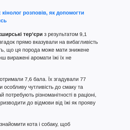
: кінолог розповів, як допомогти
ись
кширські тер’єри
з результатом 9,1
 згадок прямо вказували на вибагливість
ть, що ця порода може мати знижене
нш виражені аромати їжі їх не
і отримали 7,6 бала. Їх згадували 77
ли особливу чутливість до смаку та
ай потребують різноманітності в раціоні,
ризводити до відмови від їжі як прояву
ознайомити кота і собаку, щоб