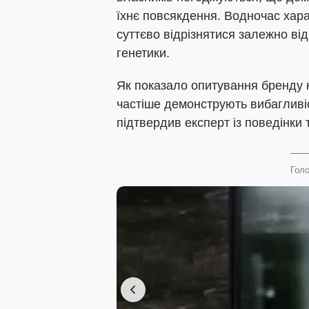
їхнє повсякдення. Водночас хара
суттєво відрізнятися залежно від
генетики.
Як показало опитування бренду к
частіше демонструють вибагливіс
підтвердив експерт із поведінки
Голо