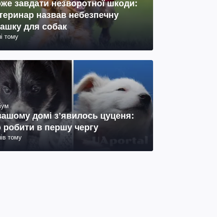
же завдати незворотної шкоди:
теринар назвав небезпечну
рашку для собак
ні тому
іум
вашому домі зʼявилось цуценя:
 робити в першу чергу
нів тому