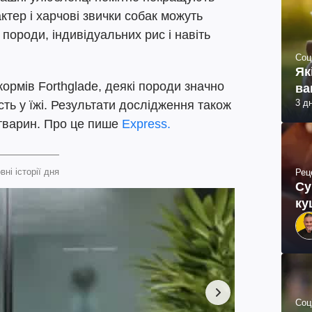
ктер і харчові звички собак можуть
 породи, індивідуальних рис і навіть
Соц
Як
ормів Forthglade, деякі породи значно
ва
3 д
ть у їжі. Результати дослідження також
 тварин. Про це пише
Express.
вні історії дня
Рец
Су
ку
Соц