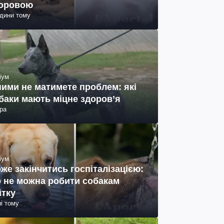
оровою
одини тому
іум
ними не матимете проблем: які
баки мають міцне здоров’я
ра
іум
же закінчитись госпіталізацією:
 не можна робити собакам
ітку
ні тому