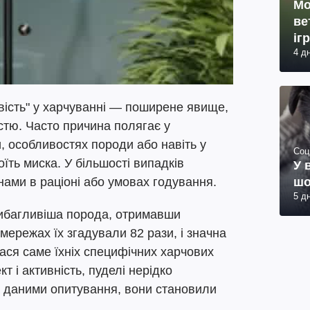
Мо
ве
іг
4 д
вість" у харчуванні — поширене явище,
істю. Часто причина полягає у
и, особливостях породи або навіть у
Соц
оїть миска. У більшості випадків
У 
шо
ами в раціоні або умовах годування.
5 д
ибагливіша порода, отримавши
мережах їх згадували 82 рази, і значна
ася саме їхніх специфічних харчових
т і активність, пуделі нерідко
а даними опитування, вони становили