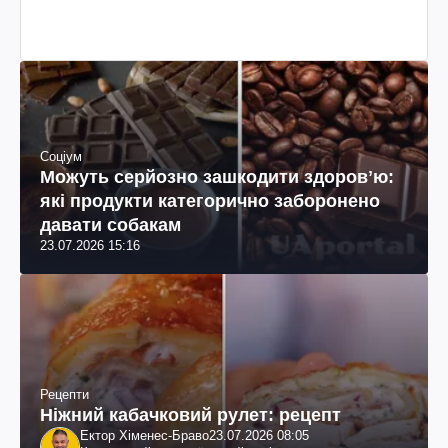
колумбійського походження, бізнесмен, телеведучий
Соціум
Можуть серйозно зашкодити здоровʼю:
які продукти категорично заборонено
давати собакам
23.07.2026 15:16
Рецепти
Ніжний кабачковий рулет: рецепт
Ектор Хіменес-Браво
23.07.2026 08:05