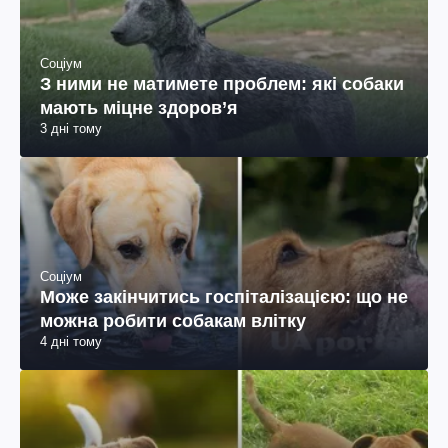
Соціум
З ними не матимете проблем: які собаки
мають міцне здоров’я
3 дні тому
Соціум
Може закінчитись госпіталізацією: що не
можна робити собакам влітку
4 дні тому