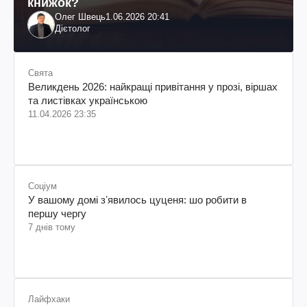
книжок?
Олег Швець
1.06.2026 20:41
Дієтолог
Свята
Великдень 2026: найкращі привітання у прозі, віршах
та листівках українською
11.04.2026 23:35
Соціум
У вашому домі зʼявилось цуценя: шо робити в
першу чергу
7 днів тому
Лайфхаки