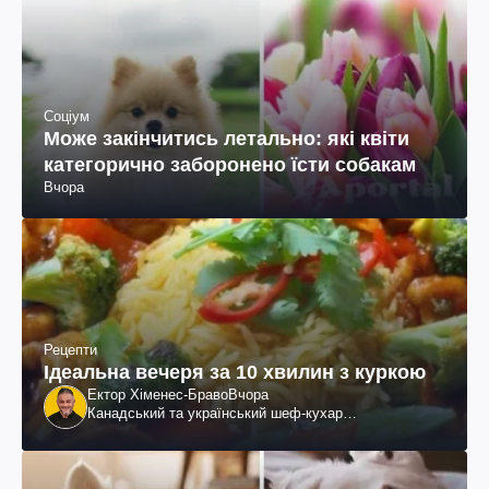
Соціум
Може закінчитись летально: які квіти
категорично заборонено їсти собакам
Вчора
Рецепти
Ідеальна вечеря за 10 хвилин з куркою
Ектор Хіменес-Браво
Вчора
Канадський та український шеф-кухар
колумбійського походження, бізнесмен, телеведучий