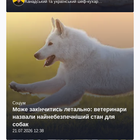
Канадський та український шеф-кухар
колумбійського походження, бізнесмен, телеведучий
Соціум
Може закінчитись летально: ветеринари
назвали найнебезпечніший стан для
собак
21.07.2026 12:38