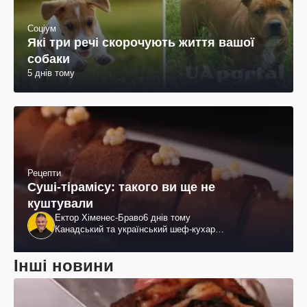
Соціум
Які три речі скорочують життя вашої
собаки
5 днів тому
Рецепти
Суші-тірамісу: такого ви ще не
куштували
Ектор Хіменес-Браво
6 днів тому
Канадський та український шеф-кухар
колумбійського походження, бізнесмен, телеведучий
Інші новини