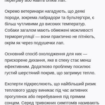
перегріву або навіть опіків лап.
Окремо ветеринари нагадують, що деякі
породи, зокрема лабрадори та бультер’єри, є
більш чутливими до високих температур.
Собаки загалом мають обмежені можливості
терморегуляції — вони практично не пітніють,
окрім як через подушечки лап.
Основний спосіб охолодження для них —
прискорене дихання, яке в спеку стає менш
ефективним. Додатково проблему посилює
густий шерстяний покрив, що затримує тепло.
Експерти підкреслюють, що найбільший ризик
теплового удару виникає під час активних
прогулянок або перебування під прямим
сонцем. Серед тривожних симптомів називають