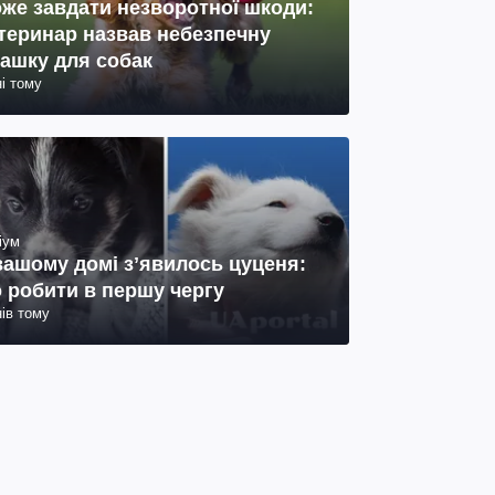
же завдати незворотної шкоди:
теринар назвав небезпечну
рашку для собак
ні тому
іум
вашому домі зʼявилось цуценя:
 робити в першу чергу
нів тому