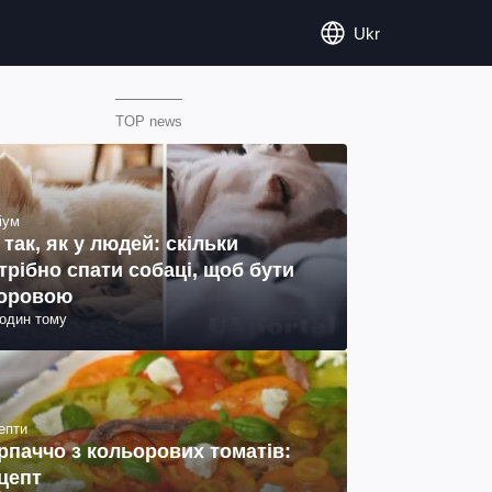
Ukr
TOP news
іум
 так, як у людей: скільки
трібно спати собаці, щоб бути
оровою
годин тому
епти
рпаччо з кольорових томатів:
цепт