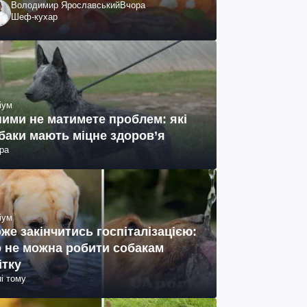
Володимир Ярославський
Вчора
Шеф-кухар
іум
ними не матимете проблем: які
баки мають міцне здоров’я
ра
іум
же закінчитись госпіталізацією:
 не можна робити собакам
ітку
ні тому