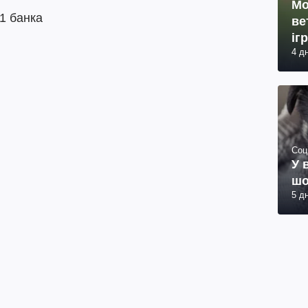
Мо
 1 банка
ве
іг
4 д
Соц
У 
шо
5 д