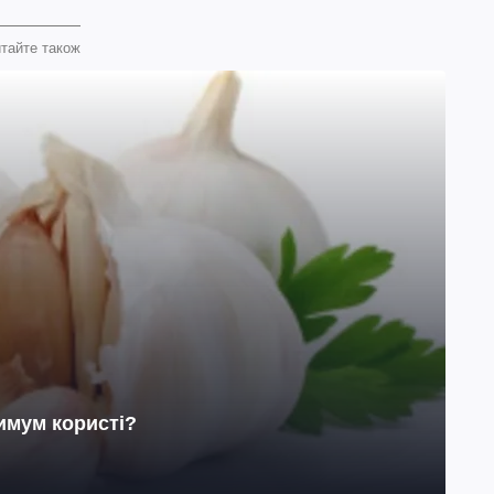
тайте також
имум користі?