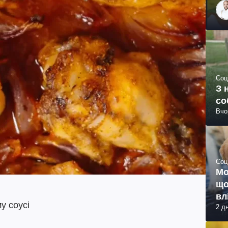
Соц
З 
со
Вчо
Соц
Мо
що
вл
у соусі
2 д