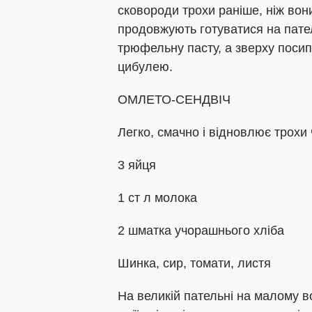
сковороди трохи раніше, ніж вон
продовжують готуватися на пате
трюфельну пасту, а зверху поси
цибулею.
ОМЛЕТО-СЕНДВІЧ
Легко, смачно і відновлює трохи
3 яйця
1 ст л молока
2 шматка учорашнього хліба
Шинка, сир, томати, листя
На великій пательні на малому во