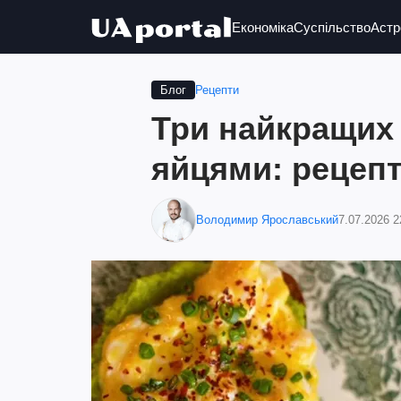
Економіка
Суспільство
Астр
Рецепти
Блог
Три найкращих 
яйцями: рецеп
Володимир Ярославський
7.07.2026 2