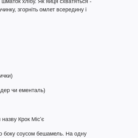
ь шматок хлібу. Як яйця схватяться -
ачинку, згорніть омлет всередину і
ички)
едер чи ементаль)
 назву Крок Місʼє
ого боку соусом бешамель. На одну