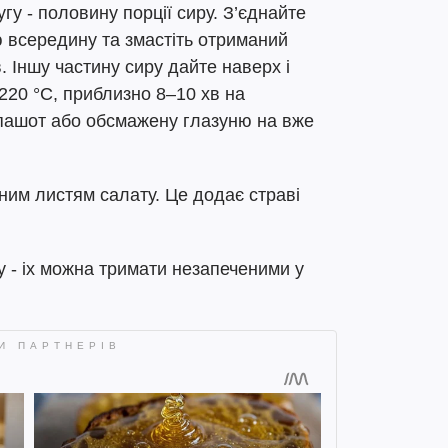
гу - половину порції сиру. З’єднайте
 всередину та змастіть отриманий
в. Іншу частину сиру дайте наверх і
о 220 °C, приблизно 8–10 хв на
 пашот або обсмажену глазуню на вже
ним листям салату. Це додає страві
у - іх можна тримати незапеченими у