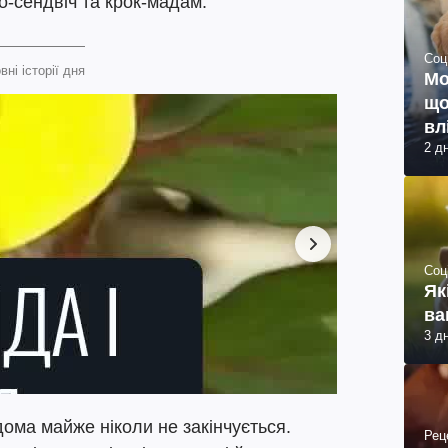
о-сендвіч та крок-мадам.
Соц
вні історії дня
Мо
що
вл
2 д
Соц
Як
ва
3 д
дома майже ніколи не закінчується.
Рец