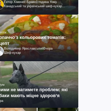
Ектор Хіменес-Браво
1 година тому
Канадський та український шеф-кухар
колумбійського походження, бізнесмен,
телеведучий
епти
рпаччо з кольорових томатів:
цепт
Володимир Ярославський
Вчора
Шеф-кухар
іум
ними не матимете проблем: які
баки мають міцне здоров’я
ра