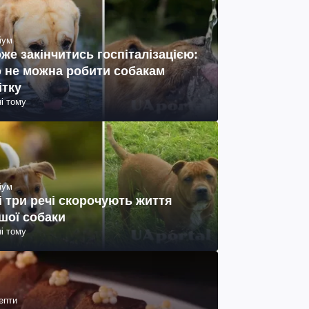
іум
же закінчитись госпіталізацією:
 не можна робити собакам
ітку
ні тому
іум
і три речі скорочують життя
шої собаки
ні тому
епти