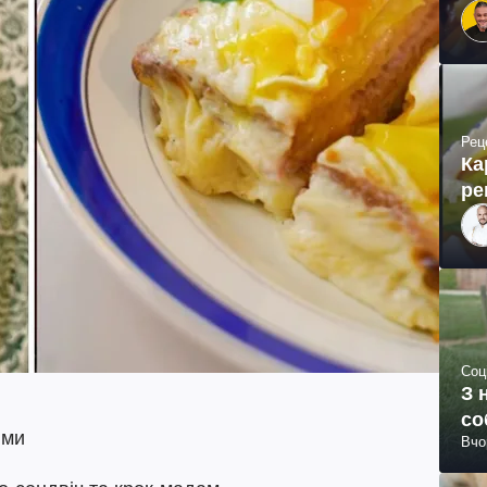
Рец
Ка
ре
Соц
З 
со
ями
Вчо