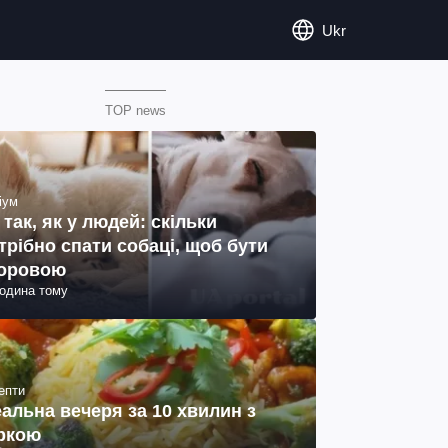
Ukr
TOP news
іум
 так, як у людей: скільки
трібно спати собаці, щоб бути
оровою
година тому
епти
еальна вечеря за 10 хвилин з
ркою