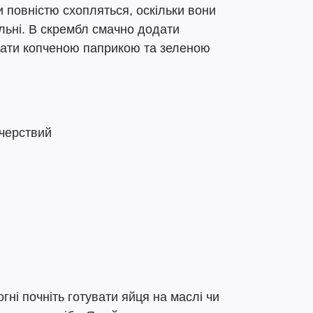
и повністю схопляться, оскільки вони
льні. В скрембл смачно додати
пати копченою паприкою та зеленою
 черствий
гні почніть готувати яйця на маслі чи