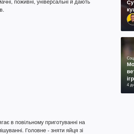
ачні, поживні, універсальні й дають
Су
ку
ав.
Соц
Мо
ве
іг
4 д
гає в повільному приготуванні на
ішуванні. Головне - зняти яйця зі