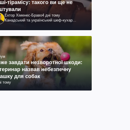
ші-тірамісу: такого ви ще не
штували
Ектор Хіменес-Браво
4 дні тому
Канадський та український шеф-кухар
колумбійського походження, бізнесмен,
телеведучий
іум
же завдати незворотної шкоди:
теринар назвав небезпечну
рашку для собак
ні тому