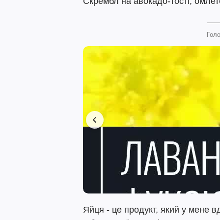
Скрембл на авокадо-тості, омлет
Голо
Яйця - це продукт, який у мене в