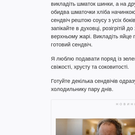
викладіть шматок шинки, а на дру
обидва шматочки хліба начинкою
сендвіч рештою соусу з усіх бокі
запікайте в духовці, розігрітій д
верхньому жарі. Викладіть яйце
готовий сендвіч.
Я люблю подавати поряд із зеле
свіжості, хрусту та соковитості.
Готуйте декілька сендвічів одраз
холодильнику пару днів.