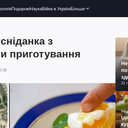
ологія
Подорожі
Наука
Війна в Україні
Більше
сніданка з
ти приготування
Соц
Не
по
2:08
зд
21 
Рец
Ід
ку