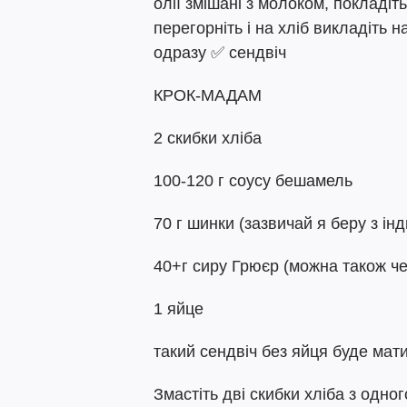
олії змішані з молоком, покладіт
перегорніть і на хліб викладіть н
одразу ✅ сендвіч
КРОК-МАДАМ
2 скибки хліба
100-120 г соусу бешамель
70 г шинки (зазвичай я беру з інд
40+г сиру Грюєр (можна також ч
1 яйце
такий сендвіч без яйця буде мати
Змастіть дві скибки хліба з одн