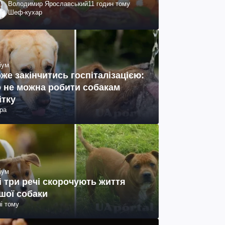
Володимир Ярославський
11 годин тому
Шеф-кухар
іум
же закінчитись госпіталізацією:
 не можна робити собакам
ітку
ра
іум
і три речі скорочують життя
шої собаки
ні тому