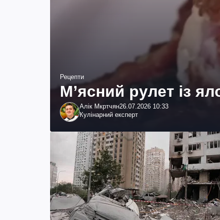
Рецепти
М’ясний рулет із я
Алік Мкртчян
26.07.2026 10:33
Кулінарний експерт