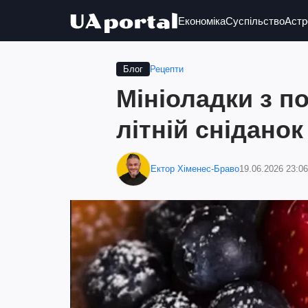
Економіка
Суспільство
Астр
Рецепти
Блог
Мініоладки з п
літній сніданок
Ектор Хіменес-Браво
19.06.2026 23:06