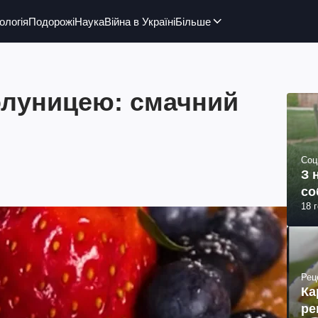
ологія
Подорожі
Наука
Війна в Україні
Більше
олуницею: смачний
Соц
З 
со
18 
Рец
Ка
ре