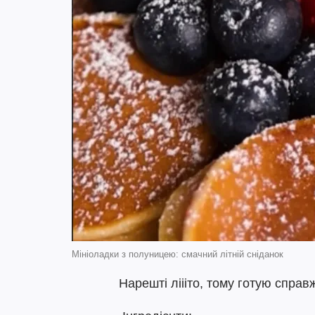
Мініоладки з полуницею: смачний літній сніданок
Нарешті ліііто, тому готую справ