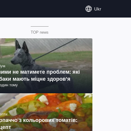
Ukr
TOP news
іум
ними не матимете проблем: які
баки мають міцне здоров’я
годин тому
епти
рпаччо з кольорових томатів:
цепт