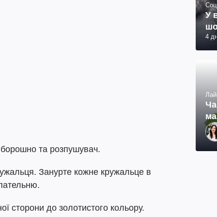
Соц
У 
шо
4 д
Лай
Ча
ма
, борошно та розпушувач.
ружальця. Занурте кожне кружальце в
 пательню.
ної сторони до золотистого кольору.