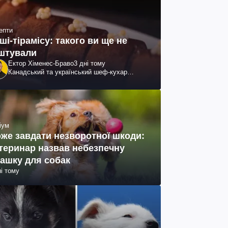
епти
ші-тірамісу: такого ви ще не
штували
Ектор Хіменес-Браво
3 дні тому
Канадський та український шеф-кухар
колумбійського походження, бізнесмен,
телеведучий
іум
же завдати незворотної шкоди:
теринар назвав небезпечну
рашку для собак
ні тому