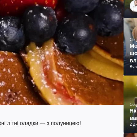
Соц
Мо
що
вл
Вчо
Соц
Як
ва
жні літні оладки — з полуницею!
2 д