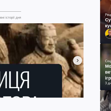
Рец
вні історії дня
Су
ку
Соц
Мо
ве
іг
3 д