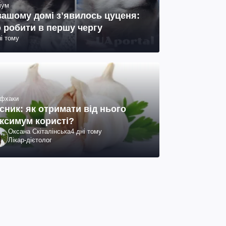
іум
вашому домі зʼявилось цуценя:
 робити в першу чергу
ні тому
фхаки
сник: як отримати від нього
ксимум користі?
Оксана Скіталінська
4 дні тому
Лікар-дієтолог