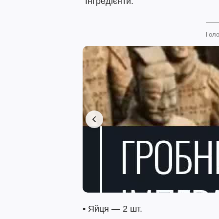
Інгредієнти:
Голо
• Яйця — 2 шт.