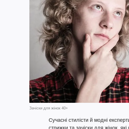
Зачіски для жінок 40+
Сучасні стилісти й модні експерт
стрижки та зачіски для жінок, які