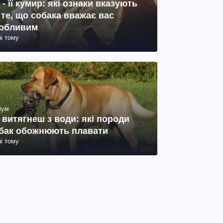
 - її кумир: які ознаки вказують
 те, що собака вважає вас
обливим
ні тому
іум
 витягнеш з води: які породи
бак обожнюють плавати
ні тому