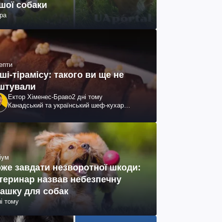
шої собаки
ра
епти
ші-тірамісу: такого ви ще не
штували
Ектор Хіменес-Браво
2 дні тому
Канадський та український шеф-кухар
колумбійського походження, бізнесмен,
телеведучий
іум
же завдати незворотної шкоди:
теринар назвав небезпечну
рашку для собак
ні тому