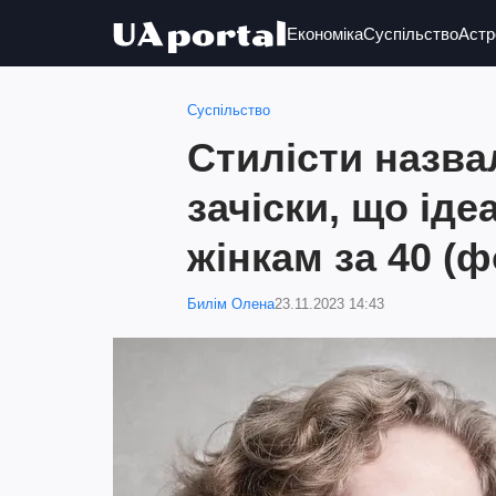
Економіка
Суспільство
Астр
Суспільство
Стилісти назва
зачіски, що ід
жінкам за 40 (ф
Билім Олена
23.11.2023 14:43