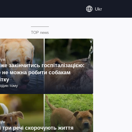
Ukr
TOP news
іум
же закінчитись госпіталізацією:
 не можна робити собакам
ітку
годин тому
іум
і три речі скорочують життя