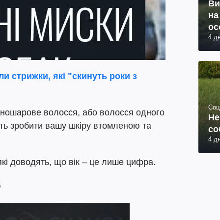
Ви
на
ос
4 д
ли стрижки, які "скинуть роки з
Соц
дношарове волосся, або волосся одного
Не
уть зробити вашу шкіру втомленою та
со
4 д
 які доводять, що вік – це лише цифра.
б