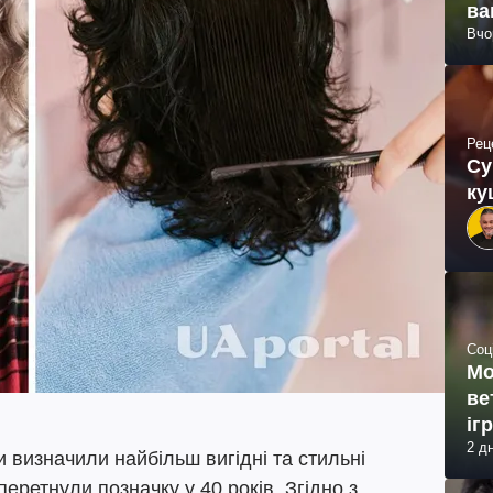
ва
Вчо
Рец
Су
ку
Соц
Мо
ве
іг
2 д
и визначили найбільш вигідні та стильні
 перетнули позначку у 40 років. Згідно з