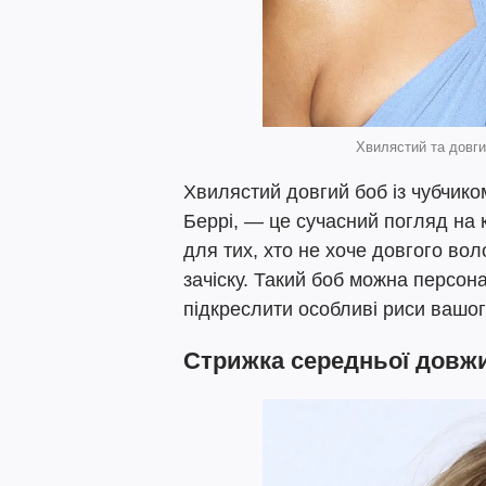
Хвилястий та довги
Хвилястий довгий боб із чубчико
Беррі, — це сучасний погляд на к
для тих, хто не хоче довгого во
зачіску. Такий боб можна персон
підкреслити особливі риси вашог
Стрижка середньої довж