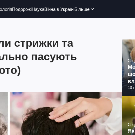
ологія
Подорожі
Наука
Війна в Україні
Більше
ли стрижки та
еально пасують
Соц
ото)
Мо
що
вл
10 
Соц
Як