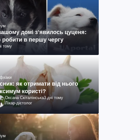
іум
вашому домі зʼявилось цуценя:
 робити в першу чергу
ні тому
фхаки
сник: як отримати від нього
ксимум користі?
Оксана Скіталінська
3 дні тому
Лікар-дієтолог
іум