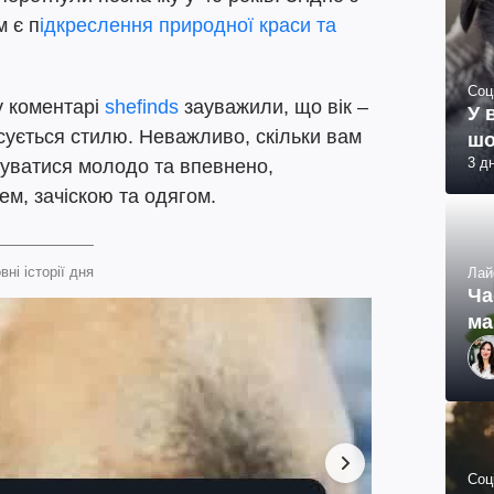
 є п
ідкреслення природної краси та
Соц
у коментарі
shefinds
зауважили, що вік –
У 
сується стилю. Неважливо, скільки вам
шо
3 д
чуватися молодо та впевнено,
ем, зачіскою та одягом.
вні історії дня
Лай
Ча
ма
Соц