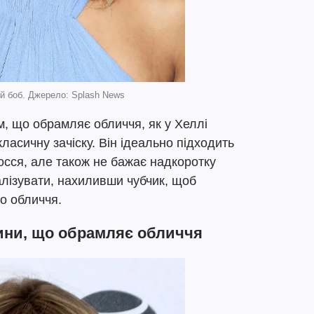
й боб. Джерело: Splash News
м, що обрамляє обличчя, як у Хеллі
ласичну зачіску. Він ідеально підходить
лосся, але також не бажає надкоротку
алізувати, нахиливши чубчик, щоб
о обличчя.
ини, що обрамляє обличчя