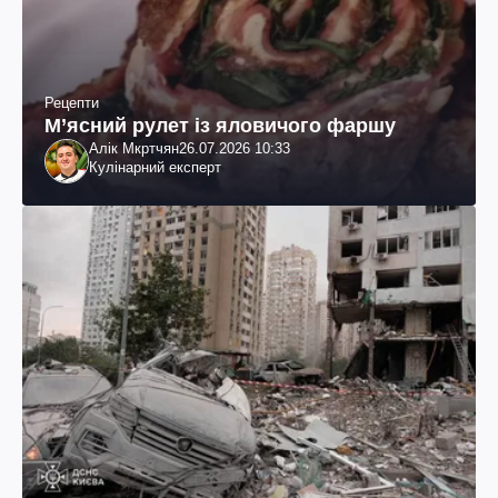
Рецепти
М’ясний рулет із яловичого фаршу
Алік Мкртчян
26.07.2026 10:33
Кулінарний експерт