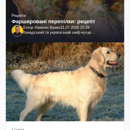
Рецепти
Фаршировані перепілки: рецепт
Ектор Хіменес-Браво
11.07.2026 23:29
Канадський та український шеф-кухар
колумбійського походження, бізнесмен, телеведучий
Соціум