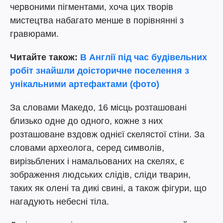
червоними пігментами, хоча цих творів
мистецтва набагато менше в порівнянні з
гравюрами.
Читайте також:
В Англії під час будівельних
робіт знайшли доісторичне поселення з
унікальними артефактами (фото)
За словами Македо, 16 місць розташовані
близько одне до одного, кожне з них
розташоване вздовж однієї скелястої стіни. За
словами археолога, серед символів,
вирізьблених і намальованих на скелях, є
зображення людських слідів, сліди тварин,
таких як олені та дикі свині, а також фігури, що
нагадують небесні тіла.