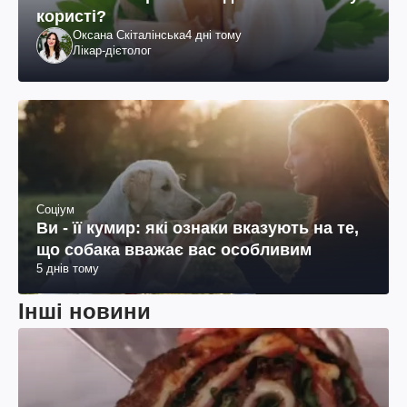
користі?
Оксана Скіталінська
4 дні тому
Лікар-дієтолог
Соціум
Ви - її кумир: які ознаки вказують на те,
що собака вважає вас особливим
5 днів тому
Інші новини