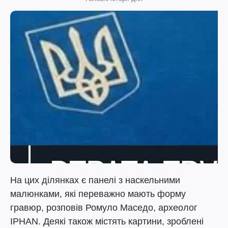
На цих ділянках є панелі з наскельними
малюнками, які переважно мають форму
гравюр, розповів Ромуло Маседо, археолог
IPHAN. Деякі також містять картини, зроблені