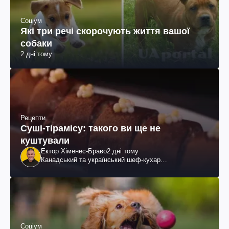
Соціум
Які три речі скорочують життя вашої
собаки
2 дні тому
Рецепти
Суші-тірамісу: такого ви ще не
куштували
Ектор Хіменес-Браво
2 дні тому
Канадський та український шеф-кухар
колумбійського походження, бізнесмен, телеведучий
Соціум