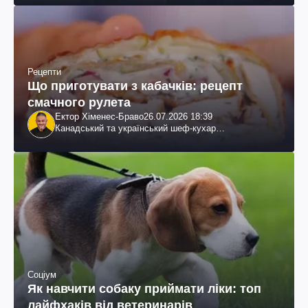
Рецепти
Що приготувати з кабачків: рецепт
смачного рулета
Ектор Хіменес-Браво
26.07.2026 18:39
Канадський та український шеф-кухар
колумбійського походження, бізнесмен, телеведучий
Соціум
Як навчити собаку приймати ліки: топ
лайфхаків від ветеринарів