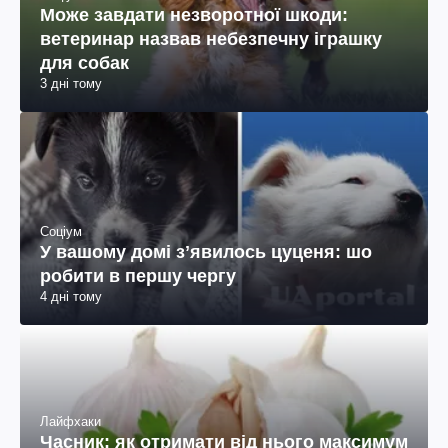
Може завдати незворотної шкоди:
ветеринар назвав небезпечну іграшку
для собак
3 дні тому
Соціум
У вашому домі зʼявилось цуценя: шо
робити в першу чергу
4 дні тому
Лайфхаки
Часник: як отримати від нього максимум