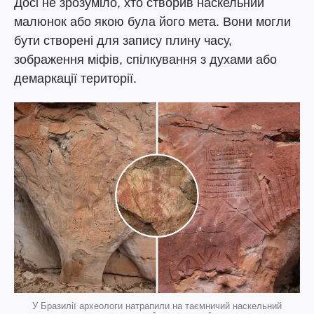
Досі не зрозуміло, хто створив наскельний
малюнок або якою була його мета. Вони могли
бути створені для запису плину часу,
зображення міфів, спілкування з духами або
демаркації території.
У Бразилії археологи натрапили на таємничий наскельний