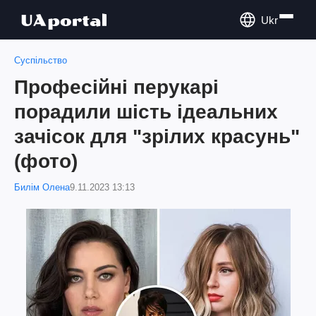
Ukr
Суспільство
Професійні перукарі
порадили шість ідеальних
зачісок для "зрілих красунь"
(фото)
Билім Олена
9.11.2023 13:13