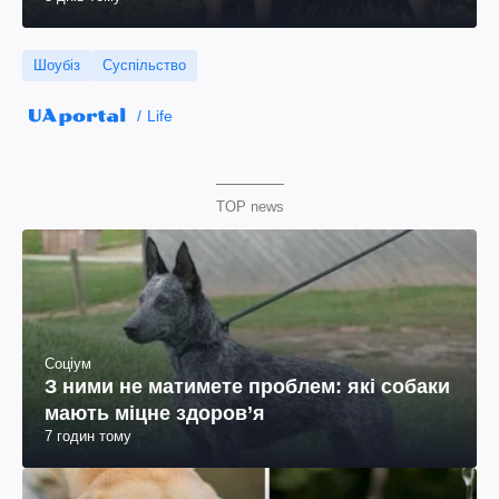
Шоубіз
Суспільство
Life
TOP news
Соціум
З ними не матимете проблем: які собаки
мають міцне здоров’я
7 годин тому