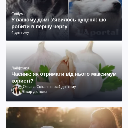
Соціум
У вашому домі зʼявилось цуценя: шо
робити в першу чергу
4 дні тому
Лайфхаки
Часник: як отримати від нього максимум
користі?
Оксана Скіталінська
4 дні тому
Лікар-дієтолог