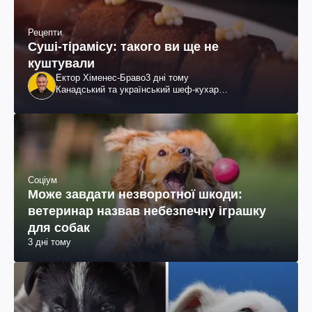
Рецепти
Суші-тірамісу: такого ви ще не
куштували
Ектор Хіменес-Браво
3 дні тому
Канадський та український шеф-кухар
колумбійського походження, бізнесмен, телеведучий
Соціум
Може завдати незворотної шкоди:
ветеринар назвав небезпечну іграшку
для собак
3 дні тому