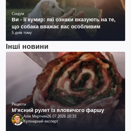
Соціум
Ви - її кумир: які ознаки вказують на те,
що собака вважає вас особливим
5 днів тому
Інші новини
Рецепти
М’ясний рулет із яловичого фаршу
Алік Мкртчян
26.07.2026 10:33
Кулінарний експерт