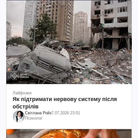
Лайфхаки
Як підтримати нервову систему після
обстрілів
Світлана Ройз
7.07.2026 23:01
Психолог