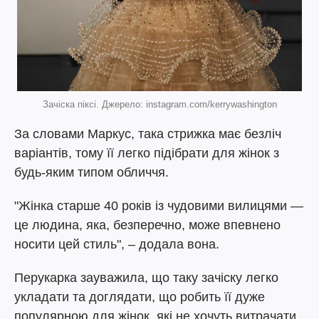
Зачіска піксі. Джерело: instagram.com/kerrywashington
За словами Маркус, така стрижка має безліч
варіантів, тому її легко підібрати для жінок з
будь-яким типом обличчя.
"Жінка старше 40 років із чудовими вилицями —
це людина, яка, безперечно, може впевнено
носити цей стиль", – додала вона.
Перукарка зауважила, що таку зачіску легко
укладати та доглядати, що робить її дуже
популярною для жінок, які не хочуть витрачати