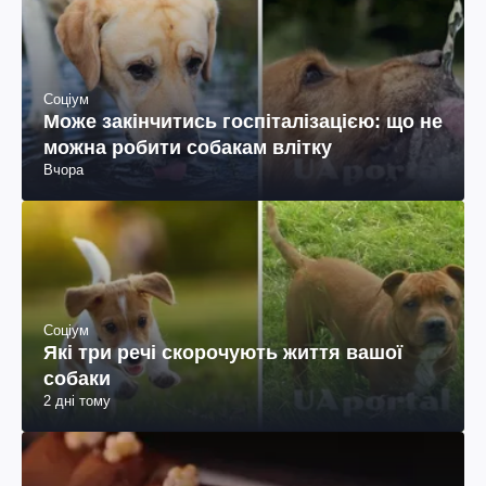
Соціум
Може закінчитись госпіталізацією: що не
можна робити собакам влітку
Вчора
Соціум
Які три речі скорочують життя вашої
собаки
2 дні тому