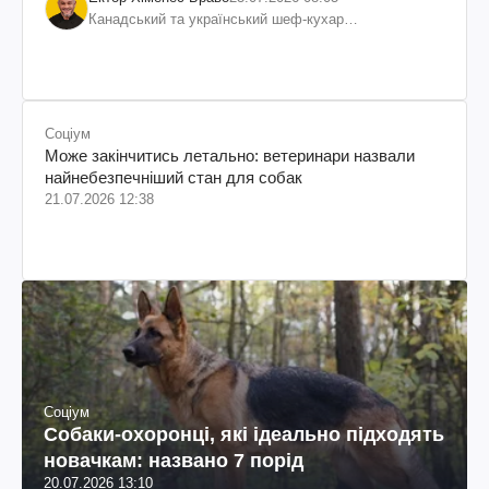
Канадський та український шеф-кухар
колумбійського походження, бізнесмен, телеведучий
Соціум
Може закінчитись летально: ветеринари назвали
найнебезпечніший стан для собак
21.07.2026 12:38
Соціум
Собаки-охоронці, які ідеально підходять
новачкам: названо 7 порід
20.07.2026 13:10