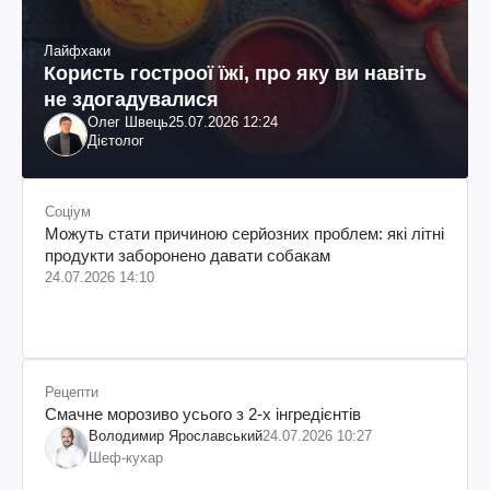
Лайфхаки
Користь гостроої їжі, про яку ви навіть
не здогадувалися
Олег Швець
25.07.2026 12:24
Дієтолог
Соціум
Можуть стати причиною серйозних проблем: які літні
продукти заборонено давати собакам
24.07.2026 14:10
Рецепти
Смачне морозиво усього з 2-х інгредієнтів
Володимир Ярославський
24.07.2026 10:27
Шеф-кухар