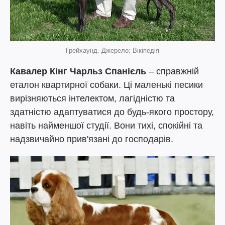
Грейхаунд. Джерело: Вікіпедія
Кавалер Кінг Чарльз Спанієль
– справжній
еталон квартирної собаки. Ці маленькі песики
вирізняються інтелектом, лагідністю та
здатністю адаптуватися до будь-якого простору,
навіть найменшої студії. Вони тихі, спокійні та
надзвичайно прив'язані до господарів.