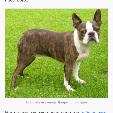
просторах.
Бостонський тер'єр. Джерело: Вікіпедія
Нагадаємо, ми вже писали про топ
найвірніших