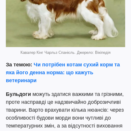
Кавалер Кінг Чарльз Спанієль. Джерело: Вікіпедія
За темою:
Чи потрібен котам сухий корм та
яка його денна норма: що кажуть
ветеринари
Бульдоги
можуть здатися важкими та грізними,
проте насправді це надзвичайно доброзичливі
тварини. Варто врахувати кілька нюансів: через
особливості будови морди вони чутливі до
температурних змін, а за відсутності виховання