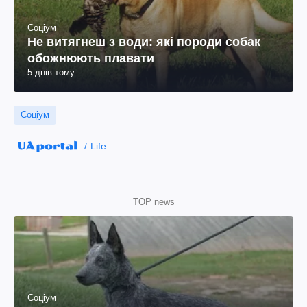
Соціум
Не витягнеш з води: які породи собак
обожнюють плавати
5 днів тому
Соціум
Life
TOP news
Соціум