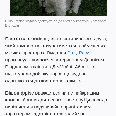
Бішон фрізе чудово адаптується до життя у квартирі. Джерело:
Вікіпедія
Багато власників шукають чотириногого друга,
який комфортно почуватиметься в обмежених
міських просторах. Видання
Daily Paws
проконсультувалося з ветеринаром Деннісом
Ріорданом з клініки в Де-Мойні, Айова, та
підготувало добірку порід, що чудово
адаптуються до квартирного життя.
Бішон фрізе
вважається чи не найкращим
компаньйоном для тісного простору.Ця порода
вирізняється надзвичайно привітливим
характером і здатністю тривалий час