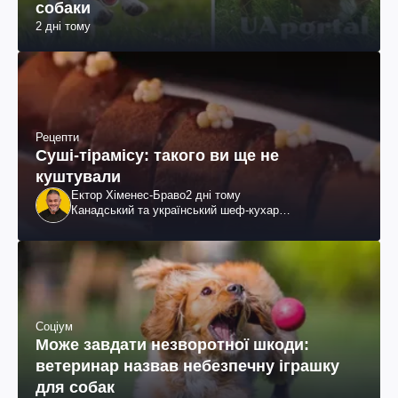
собаки
2 дні тому
Рецепти
Суші-тірамісу: такого ви ще не
куштували
Ектор Хіменес-Браво
2 дні тому
Канадський та український шеф-кухар
колумбійського походження, бізнесмен, телеведучий
Соціум
Може завдати незворотної шкоди:
ветеринар назвав небезпечну іграшку
для собак