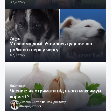
3 дні тому
Соціум
У вашому домі зʼявилось цуценя: шо
робити в першу чергу
4 дні тому
Лайфхаки
Часник: як отримати від нього максимум
користі?
Оксана Скіталінська
4 дні тому
Лікар-дієтолог