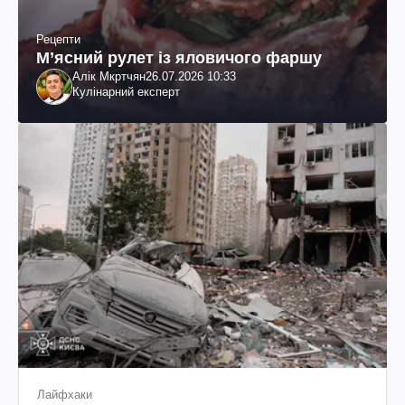
Рецепти
М’ясний рулет із яловичого фаршу
Алік Мкртчян
26.07.2026 10:33
Кулінарний експерт
Лайфхаки