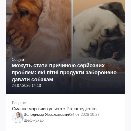
Соціум
Можуть стати причиною серйозних
проблем: які літні продукти заборонено
давати собакам
24.07.2026 14:10
Рецепти
Смачне морозиво усього з 2-х інгредієнтів
Володимир Ярославський
24.07.2026 10:27
Шеф-кухар