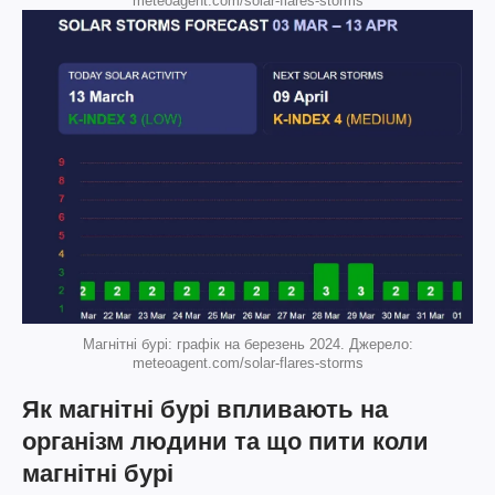
meteoagent.com/solar-flares-storms
Магнітні бурі: графік на березень 2024. Джерело:
meteoagent.com/solar-flares-storms
Як магнітні бурі впливають на
організм людини та що пити коли
магнітні бурі