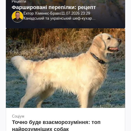
Рецепти
Фаршировані перепілки: рецепт
Ектор Хіменес-Браво
11.07.2026 23:29
Канадський та український шеф-кухар
колумбійського походження, бізнесмен, телеведучий
Соціум
Точно буде взаєморозуміння: топ
найрозумніших собак