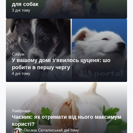
для собак
3 дні тому
Соціум
У вашому домі зʼявилось цуценя: шо
робити в першу чергу
4 дні тому
Лайфхаки
Часник: як отримати від нього максимум
користі?
Оксана Скіталінська
4 дні тому