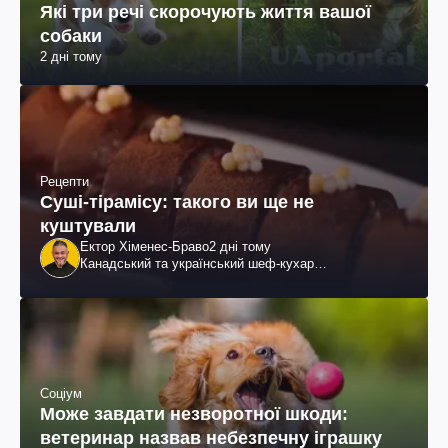
Які три речі скорочують життя вашої
собаки
2 дні тому
Рецепти
Суші-тірамісу: такого ви ще не
куштували
Ектор Хіменес-Браво
2 дні тому
Канадський та український шеф-кухар
колумбійського походження, бізнесмен, телеведучий
Соціум
Може завдати незворотної шкоди:
ветеринар назвав небезпечну іграшку