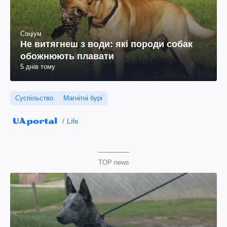
Соціум
Не витягнеш з води: які породи собак
обожнюють плавати
5 днів тому
Суспільство
Магнітні бурі
Life
TOP news