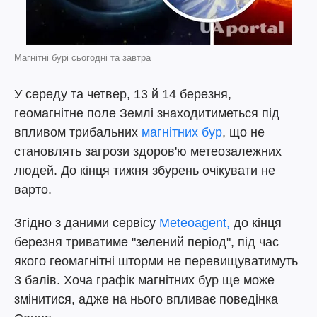
Магнітні бурі сьогодні та завтра
У середу та четвер, 13 й 14 березня,
геомагнітне поле Землі знаходитиметься під
впливом трибальних
магнітних бур
, що не
становлять загрози здоров'ю метеозалежних
людей. До кінця тижня збурень очікувати не
варто.
Згідно з даними сервісу
Meteoagent,
до кінця
березня триватиме "зелений період", під час
якого геомагнітні шторми не перевищуватимуть
3 балів. Хоча графік магнітних бур ще може
змінитися, адже на нього впливає поведінка