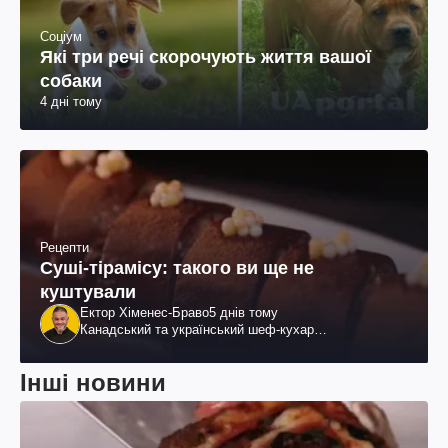
Соціум
Які три речі скорочують життя вашої
собаки
4 дні тому
Рецепти
Суші-тірамісу: такого ви ще не
куштували
Ектор Хіменес-Браво
5 днів тому
Канадський та український шеф-кухар
колумбійського походження, бізнесмен, телеведучий
Інші новини