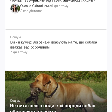
Часник: як отримати від нього максимум користі?
Оксана Скіталінська
6 днів тому
Лікар-дієтолог
Соціум
Ви - її кумир: які ознаки вказують на те, що собака
вважає вас особливим
7 днів тому
Соціум
Не витягнеш з води: які породи собак
обожнюють плавати