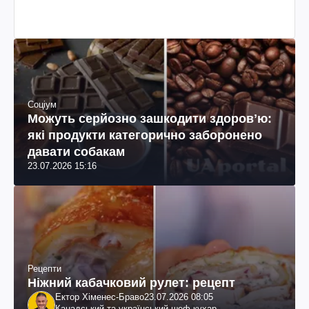
колумбійського походження, бізнесмен, телеведучий
Соціум
Можуть серйозно зашкодити здоровʼю:
які продукти категорично заборонено
давати собакам
23.07.2026 15:16
Рецепти
Ніжний кабачковий рулет: рецепт
Ектор Хіменес-Браво
23.07.2026 08:05
Канадський та український шеф-кухар