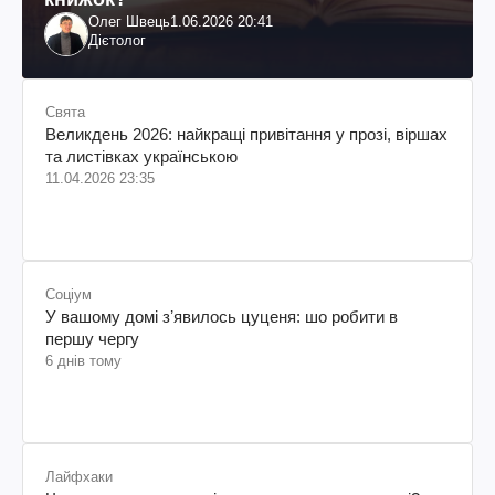
Олег Швець
1.06.2026 20:41
Дієтолог
Свята
Великдень 2026: найкращі привітання у прозі, віршах
та листівках українською
11.04.2026 23:35
Соціум
У вашому домі зʼявилось цуценя: шо робити в
першу чергу
6 днів тому
Лайфхаки