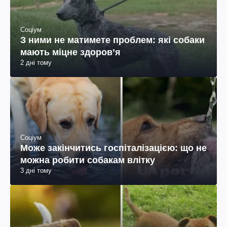
Соціум
З ними не матимете проблем: які собаки
мають міцне здоров’я
2 дні тому
Соціум
Може закінчитись госпіталізацією: що не
можна робити собакам влітку
3 дні тому