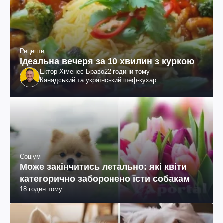
Рецепти
Ідеальна вечеря за 10 хвилин з куркою
Ектор Хіменес-Браво
22 години тому
Канадський та український шеф-кухар
колумбійського походження, бізнесмен, телеведучий
Соціум
Може закінчитись летально: які квіти
категорично заборонено їсти собакам
18 годин тому