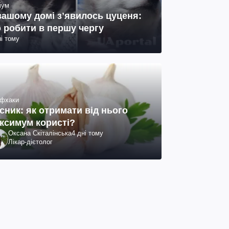
іум
вашому домі зʼявилось цуценя:
 робити в першу чергу
ні тому
фхаки
сник: як отримати від нього
ксимум користі?
Оксана Скіталінська
4 дні тому
Лікар-дієтолог