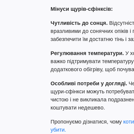
Мінуси щурів-сфінксів:
Чутливість до сонця.
Відсутніст
вразливими до сонячних опіків і
забезпечити їм достатню тінь і з
Регулювання температури.
У х
важко підтримувати температуру 
додаткового обігріву, щоб почув
Особливі потреби у догляді.
Че
щури-сфінкси можуть потребувати
чистою і не викликала подразнен
коштувати недешево.
Пропонуємо дізнатися, чому
коти
убити.