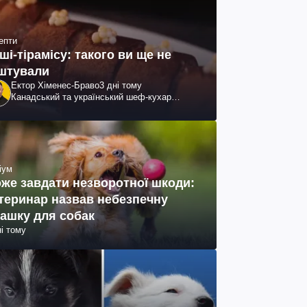
епти
ші-тірамісу: такого ви ще не
штували
Ектор Хіменес-Браво
3 дні тому
Канадський та український шеф-кухар
колумбійського походження, бізнесмен,
телеведучий
іум
же завдати незворотної шкоди:
теринар назвав небезпечну
рашку для собак
ні тому