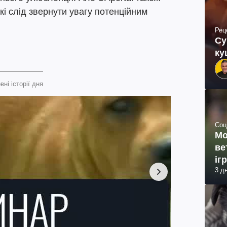
які слід звернути увагу потенційним
Рец
Су
ку
вні історії дня
Соц
Мо
ве
іг
3 д