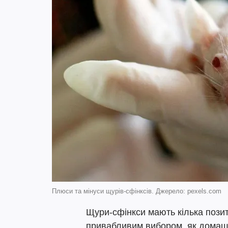
Плюси та мінуси щурів-сфінксів. Джерело: pexels.com
Щури-сфінкси мають кілька позити
привабливим вибором, як домашн