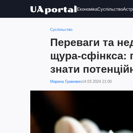
Економіка
Суспільство
Астр
Суспільство
Переваги та не
щура-сфінкса: 
знати потенці
Марина Грамович
14.03.2024 21:00