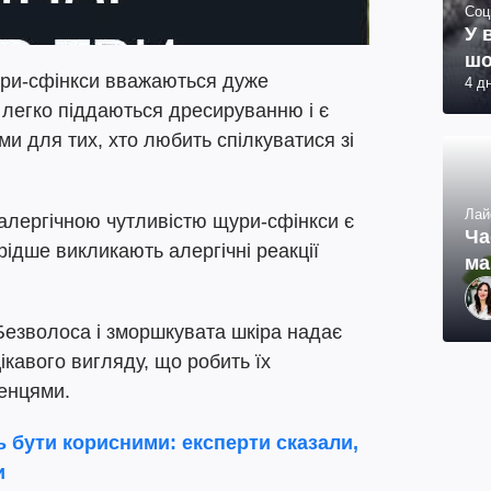
Соц
У 
шо
ри-сфінкси вважаються дуже
4 д
 легко піддаються дресируванню і є
 для тих, хто любить спілкуватися зі
Лай
алергічною чутливістю щури-сфінкси є
Ча
рідше викликають алергічні реакції
ма
Безволоса і зморшкувата шкіра надає
ікавого вигляду, що робить їх
енцями.
ь бути корисними: експерти сказали,
и