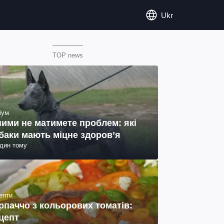
Ukr
TOP news
іум
ними не матимете проблем: які
баки мають міцне здоров’я
один тому
епти
рпаччо з кольорових томатів:
цепт