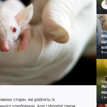
Соц
Мо
що
вл
Вчо
Соц
Як
ва
2 д
вних сторін, які роблять їх
ього улюбленця. Але UAportal також