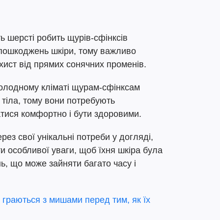
ь шерсті робить щурів-сфінксів
 пошкоджень шкіри, тому важливо
ахист від прямих сонячних променів.
олодному кліматі щурам-сфінксам
тіла, тому вони потребують
атися комфортно і бути здоровими.
рез свої унікальні потреби у догляді,
 особливої уваги, щоб їхня шкіра була
ь, що може зайняти багато часу і
 граються з мишами перед тим, як їх