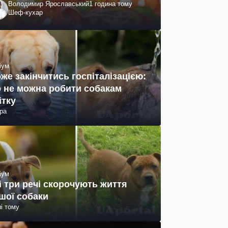
Володимир Ярославський
1 година тому
Шеф-кухар
іум
же закінчитись госпіталізацією:
 не можна робити собакам
ітку
ра
іум
і три речі скорочують життя
шої собаки
ні тому