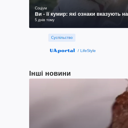
Соціум
Ви - її кумир: які ознаки вказують 
5 днів тому
Суспільство
LifeStyle
Інші новини