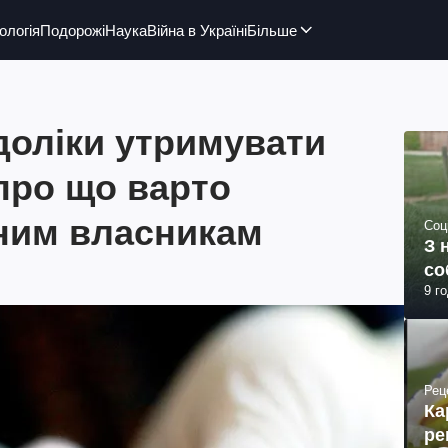
ологія
Подорожі
Наука
Війна в Україні
Більше
доліки утримувати
про що варто
йним власникам
Соц
З 
со
9 г
Рец
Ка
ре