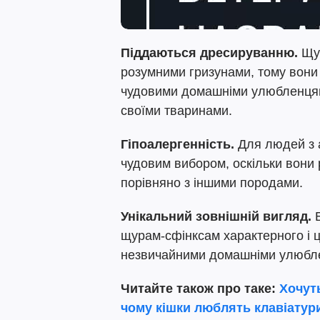
Піддаються дресируванню.
Щу
розумними гризунами, тому вони
чудовими домашніми улюбленцями
своїми тваринами.
Гіпоалергенність.
Для людей з 
чудовим вибором, оскільки вони 
порівняно з іншими породами.
Унікальний зовнішній вигляд.
щурам-сфінксам характерного і ц
незвичайними домашніми улюбл
Читайте також про таке:
Хочут
чому кішки люблять клавіатур