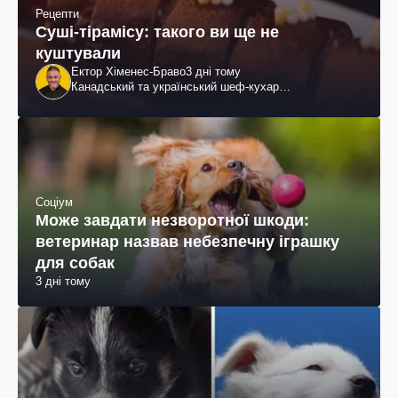
Рецепти
Суші-тірамісу: такого ви ще не
куштували
Ектор Хіменес-Браво
3 дні тому
Канадський та український шеф-кухар
колумбійського походження, бізнесмен, телеведучий
Соціум
Може завдати незворотної шкоди:
ветеринар назвав небезпечну іграшку
для собак
3 дні тому