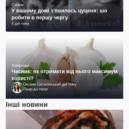
Соціум
У вашому домі зʼявилось цуценя: шо
робити в першу чергу
4 дні тому
Лайфхаки
Часник: як отримати від нього максимум
користі?
Оксана Скіталінська
4 дні тому
Лікар-дієтолог
Інші новини