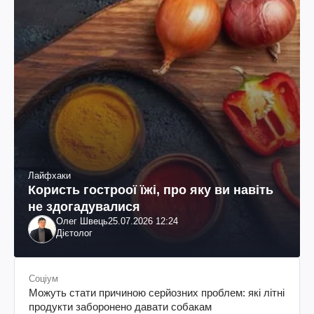
Лайфхаки
Користь гостроої їжі, про яку ви навіть
не здогадувалися
Олег Швець
25.07.2026 12:24
Дієтолог
Соціум
Можуть стати причиною серйозних проблем: які літні
продукти заборонено давати собакам