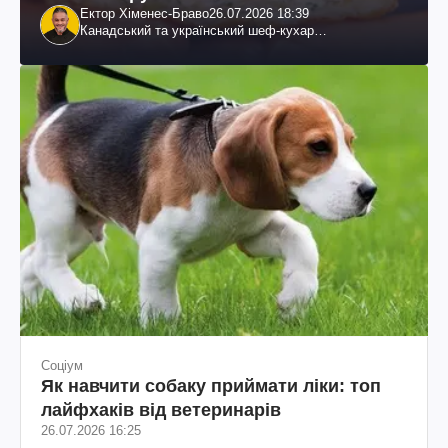
Ектор Хіменес-Браво
26.07.2026 18:39
Канадський та український шеф-кухар
колумбійського походження, бізнесмен, телеведучий
Соціум
Як навчити собаку приймати ліки: топ
лайфхаків від ветеринарів
26.07.2026 16:25