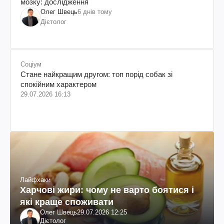
мозку: дослідження
Олег Швець
6 днів тому
Дієтолог
Соціум
Стане найкращим другом: топ порід собак зі
спокійним характером
29.07.2026 16:13
Лайфхаки
Харчові жири: чому не варто боятися і
які краще споживати
Олег Швець
29.07.2026 12:25
Дієтолог