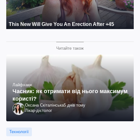
Читайте також
Лайфхаки
Часник: як отримати від нього максимум
користі?
Оксана Скіталінська
5 днів тому
Лікар-дієтолог
Технології