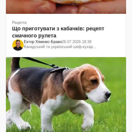
Рецепти
Що приготувати з кабачків: рецепт
смачного рулета
Ектор Хіменес-Браво
26.07.2026 18:39
Канадський та український шеф-кухар
колумбійського походження, бізнесмен, телеведучий