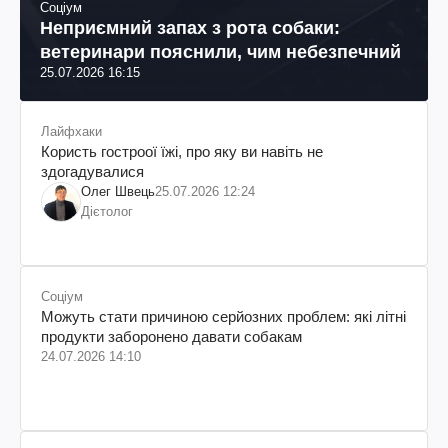
Соціум
Неприємний запах з рота собаки:
ветеринари пояснили, чим небезпечний
25.07.2026 16:15
Лайфхаки
Користь гостроої їжі, про яку ви навіть не
здогадувалися
Олег Швець
25.07.2026 12:24
Дієтолог
Соціум
Можуть стати причиною серйозних проблем: які літні
продукти заборонено давати собакам
24.07.2026 14:10