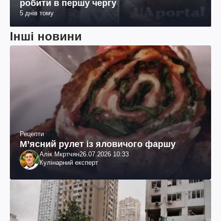
робити в першу чергу
5 днів тому
Інші новини
Рецепти
М’ясний рулет із яловичого фаршу
Алік Мкртчян
26.07.2026 10:33
Кулінарний експерт