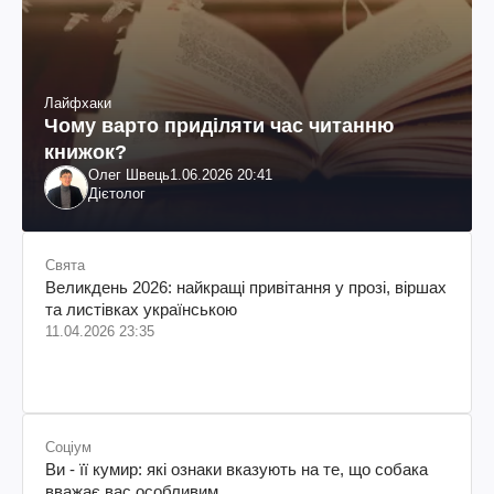
Лайфхаки
Чому варто приділяти час читанню
книжок?
Олег Швець
1.06.2026 20:41
Дієтолог
Свята
Великдень 2026: найкращі привітання у прозі, віршах
та листівках українською
11.04.2026 23:35
Соціум
Ви - її кумир: які ознаки вказують на те, що собака
вважає вас особливим