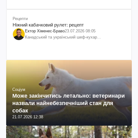
Рецепти
Ніжний кабачковий рулет: рецепт
Ектор Хіменес-Браво
23.07.2026 08:05
Канадський та український шеф-кухар
колумбійського походження, бізнесмен, телеведучий
Соціум
Може закінчитись летально: ветеринари
назвали найнебезпечніший стан для
собак
21.07.2026 12:38