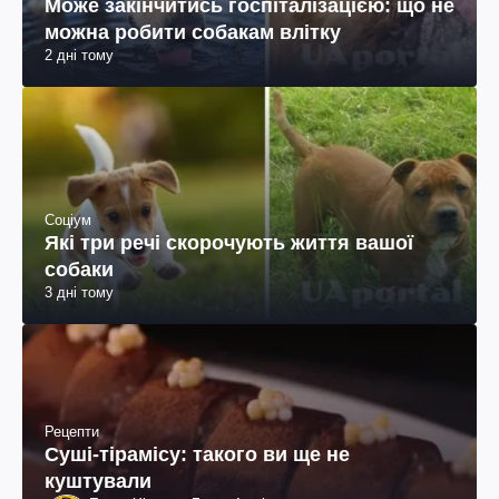
Може закінчитись госпіталізацією: що не
можна робити собакам влітку
2 дні тому
Соціум
Які три речі скорочують життя вашої
собаки
3 дні тому
Рецепти
Суші-тірамісу: такого ви ще не
куштували