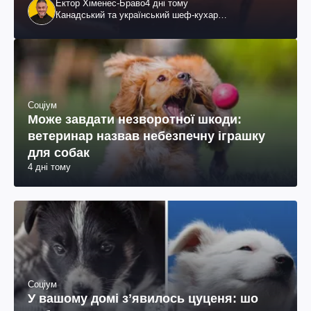
Ектор Хіменес-Браво
4 дні тому
Канадський та український шеф-кухар
колумбійського походження, бізнесмен, телеведучий
Соціум
Може завдати незворотної шкоди:
ветеринар назвав небезпечну іграшку
для собак
4 дні тому
Соціум
У вашому домі зʼявилось цуценя: шо