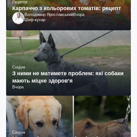
Рецепти
Карпаччо з кольорових томатів: рецепт
Володимир Ярославський
Вчора
Шеф-кухар
Соціум
З ними не матимете проблем: які собаки
мають міцне здоров’я
Вчора
Соціум