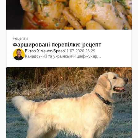
Рецепти
Фаршировані перепілки: рецепт
Ектор Хіменес-Браво
11.07.2026 23:29
Канадський та український шеф-кухар
колумбійського походження, бізнесмен, телеведучий