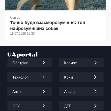
Соціум
Точно буде взаєморозуміння: топ
найрозумніших собак
11.07.2026 16:33
Обстріли
Космос
Технології
Крим
Авто
Авіація
ЗСУ
ДТП