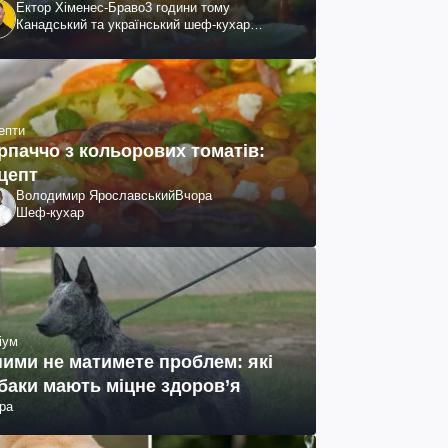
Ектор Хіменес-Браво
3 години тому
Канадський та український шеф-кухар
колумбійського походження, бізнесмен,
телеведучий
епти
рпаччо з кольорових томатів:
цепт
Володимир Ярославський
Вчора
Шеф-кухар
іум
ними не матимете проблем: які
баки мають міцне здоров’я
ра