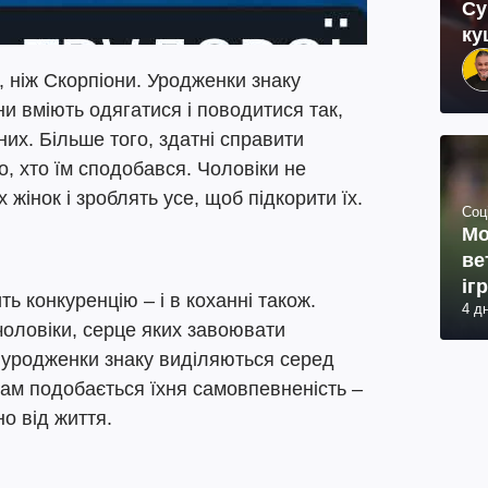
Су
ку
, ніж Скорпіони. Уродженки знаку
ни вміють одягатися і поводитися так,
них. Більше того, здатні справити
, хто їм сподобався. Чоловіки не
жінок і зроблять усе, щоб підкорити їх.
Соц
Мо
ве
іг
ь конкуренцію – і в коханні також.
4 д
чоловіки, серце яких завоювати
і уродженки знаку виділяються серед
ікам подобається їхня самовпевненість –
о від життя.