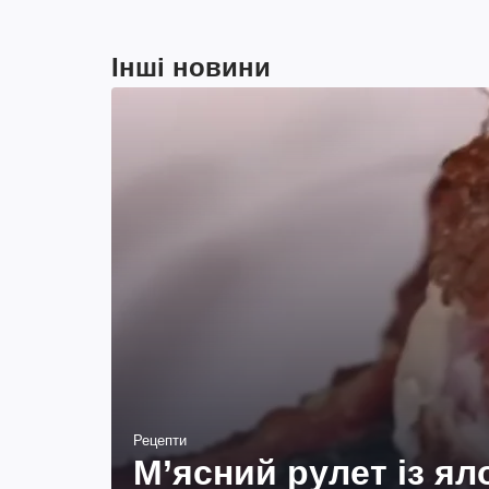
Інші новини
Рецепти
М’ясний рулет із я