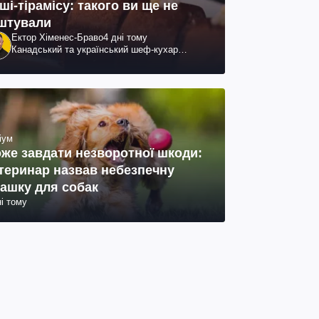
ші-тірамісу: такого ви ще не
штували
Ектор Хіменес-Браво
4 дні тому
Канадський та український шеф-кухар
колумбійського походження, бізнесмен,
телеведучий
іум
же завдати незворотної шкоди:
теринар назвав небезпечну
рашку для собак
ні тому