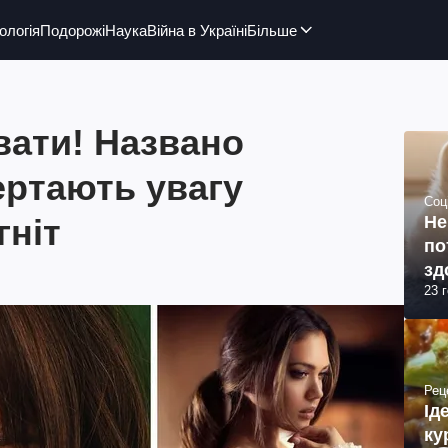
ологія
Подорожі
Наука
Війна в Україні
Більше
увати! Названо
вертають увагу
Соц
гніт
Не
по
зд
23 
Рец
Ід
ку