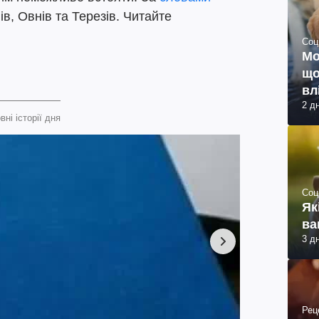
ів, Овнів та Терезів. Читайте
Соц
Мо
що
вл
2 д
вні історії дня
Соц
Як
ва
3 д
Рец