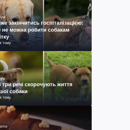
іум
же закінчитись госпіталізацією:
 не можна робити собакам
ітку
ні тому
іум
і три речі скорочують життя
шої собаки
ні тому
епти