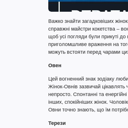
Важко знайти загадковіших жінок
справжні майстри кокетства – во
щоб усі погляди були прикуті до 
приголомшливе враження на того
можуть встояти перед чарами цих 
Овен
Цей вогненний знак зодіаку любит
Жінок-Овнів зазвичай цікавлять 
непросто. Спонтанні та енергійн
інших, спокійніших жінок. Чолов
Овни точно знають, що їм потрібн
Терези