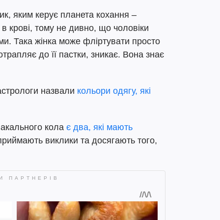
к, яким керує планета кохання –
 в крові, тому не дивно, що чоловіки
ми. Така жінка може фліртувати просто
отрапляє до її пастки, зникає. Вона знає
 астрологи назвали
кольори одягу, які
іакального кола
є два, які мають
приймають виклики та досягають того,