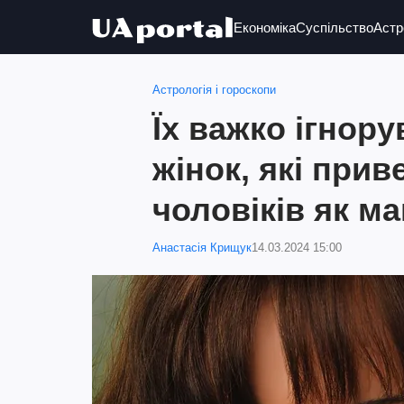
Економіка
Суспільство
Астр
Астрологія і гороскопи
Їх важко ігнор
жінок, які при
чоловіків як ма
Анастасія Крищук
14.03.2024 15:00