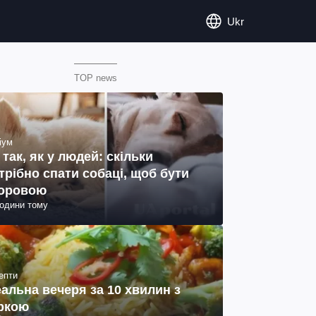
Ukr
TOP news
іум
 так, як у людей: скільки
трібно спати собаці, щоб бути
оровою
години тому
епти
еальна вечеря за 10 хвилин з
ркою