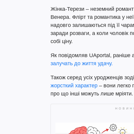
Жінка-Терези – неземний романти
Венера. Флірт та романтика у неї
надовго залишаються під її чара
заради розваги, а коли чоловік п
собі ціну.
Як повідомляв UAportal, раніше
залучать до життя удачу.
Також серед усіх уродженців зод
жорсткий характер
– вони легко 
про що інші можуть лише мріяти.