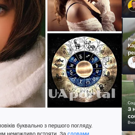
Рец
Ка
ре
Соц
З 
со
Вчо
ловіків буквально з першого погляду.
ким неможливо встояти. За
словами