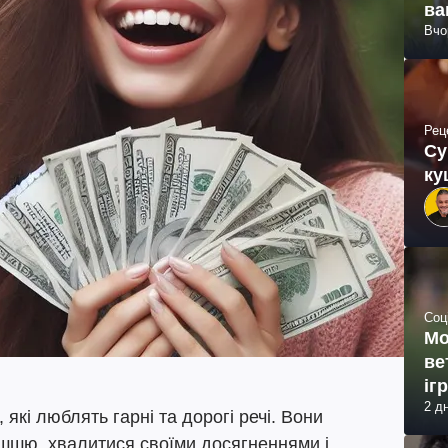
ва
Вчо
Рец
Су
ку
Соц
Мо
ве
іг
2 д
 які люблять гарні та дорогі речі. Вони
шшю, хвалитися своїми досягненнями і