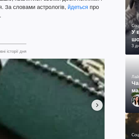
ня. За словами астрологів,
йдеться
про
.
Соц
У 
шо
3 д
вні історії дня
Лай
Ча
ма
Соц