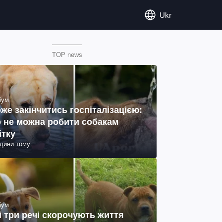
Ukr
TOP news
іум
же закінчитись госпіталізацією:
 не можна робити собакам
ітку
одини тому
іум
і три речі скорочують життя