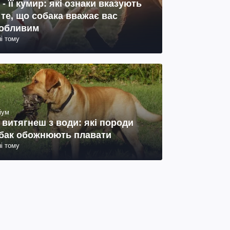
 - її кумир: які ознаки вказують
 те, що собака вважає вас
обливим
ні тому
іум
 витягнеш з води: які породи
бак обожнюють плавати
ні тому