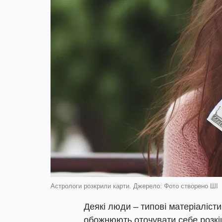
Астрологи розкрили карти. Джерело: Фото створено ШІ
Деякі люди – типові матеріалісти,
обожнюють оточувати себе розкі