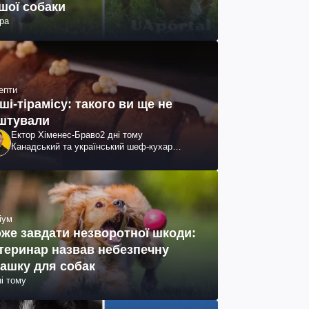
шої собаки
ра
епти
ші-тірамісу: такого ви ще не
штували
Ектор Хіменес-Браво
2 дні тому
Канадський та український шеф-кухар
колумбійського походження, бізнесмен,
телеведучий
іум
же завдати незворотної шкоди:
теринар назвав небезпечну
рашку для собак
ні тому