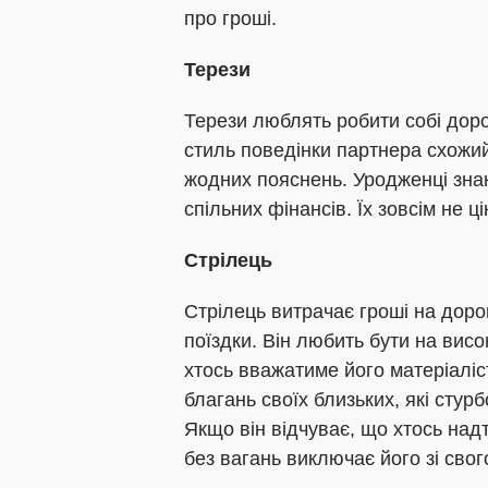
про гроші.
Терези
Терези люблять робити собі дорог
стиль поведінки партнера схожий
жодних пояснень. Уродженці знаку
спільних фінансів. Їх зовсім не ц
Стрілець
Стрілець витрачає гроші на дорог
поїздки. Він любить бути на висо
хтось вважатиме його матеріаліс
благань своїх близьких, які стур
Якщо він відчуває, що хтось надт
без вагань виключає його зі свог