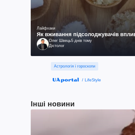
Лайфхаки
Як вживання підсолоджувачів вплив
Олег Швець
5 днів тому
Дієтолог
Астрологія і гороскопи
LifeStyle
Інші новини