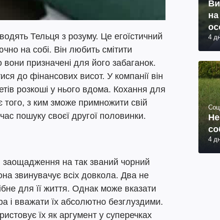
Ви
на
ос
водять Тельця з розуму. Це егоїстичний
4 д
чно на собі. Він любить смітити
о вони призначені для його забаганок.
ися до фінансових висот. У компанії він
етів розкоші у нього вдома. Кохання для
ає того, з ким зможе примножити свій
Соц
 час пошуку своєї другої половинки.
Не
со
4 д
и заощадження на так званий чорний
она звинувачує всіх довкола. Два не
ібне для її життя. Однак може вказати
ра і вважати їх абсолютно безглуздими.
ористовує їх як аргумент у суперечках