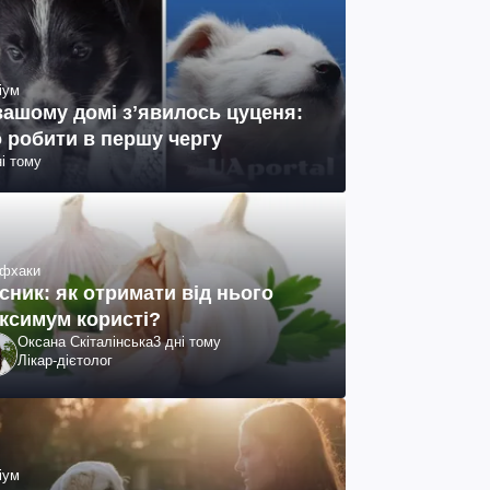
іум
вашому домі зʼявилось цуценя:
 робити в першу чергу
ні тому
фхаки
сник: як отримати від нього
ксимум користі?
Оксана Скіталінська
3 дні тому
Лікар-дієтолог
іум