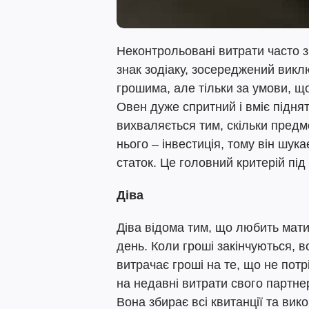
Неконтрольовані витрати часто з
знак зодіаку, зосереджений виклю
грошима, але тільки за умови, щ
Овен дуже спритний і вміє піднят
вихваляється тим, скільки предм
нього – інвестиція, тому він шук
статок. Це головний критерій під
Діва
Діва відома тим, що любить мат
день. Коли гроші закінчуються, в
витрачає гроші на те, що не потр
на недавні витрати свого партне
Вона збирає всі квитанції та вик