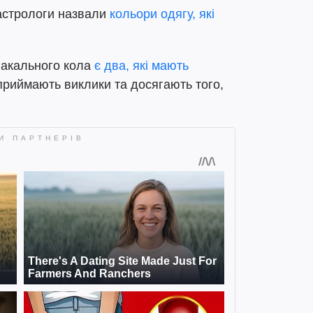
 астрологи назвали
кольори одягу, які
іакального кола
є два, які мають
приймають виклики та досягають того,