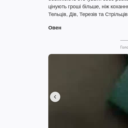
цінують гроші більше, ніж кохан
Тельців, Дів, Терезів та Стрільців
Овен
Голо