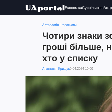
Економіка
Суспільство
Астр
Астрологія і гороскопи
Чотири знаки з
гроші більше, н
хто у списку
Анастасія Крищук
9.04.2024 10:00