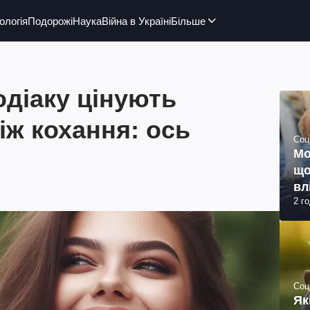
ологія
Подорожі
Наука
Війна в Україні
Більше
одіаку цінують
іж кохання: ось
Соц
Мо
що
вл
2 г
Соц
Як