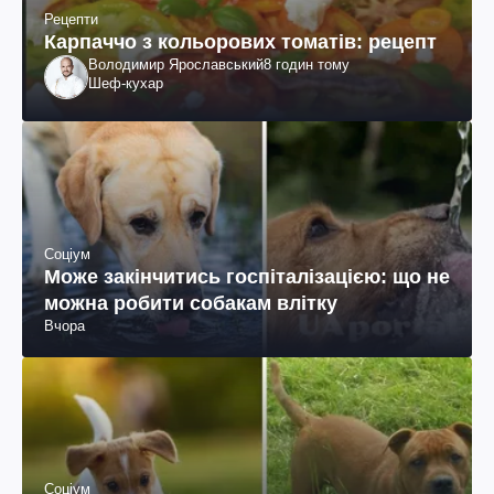
Рецепти
Карпаччо з кольорових томатів: рецепт
Володимир Ярославський
8 годин тому
Шеф-кухар
Соціум
Може закінчитись госпіталізацією: що не
можна робити собакам влітку
Вчора
Соціум