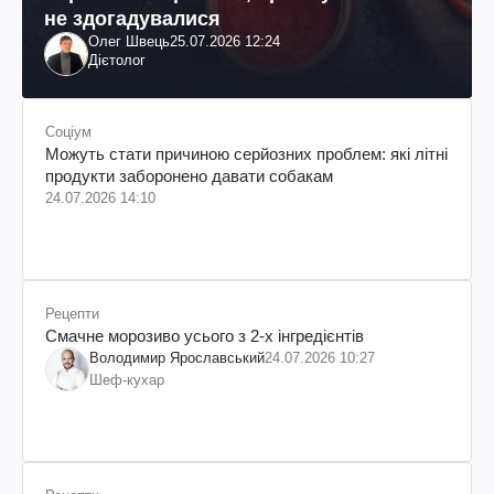
не здогадувалися
Олег Швець
25.07.2026 12:24
Дієтолог
Соціум
Можуть стати причиною серйозних проблем: які літні
продукти заборонено давати собакам
24.07.2026 14:10
Рецепти
Смачне морозиво усього з 2-х інгредієнтів
Володимир Ярославський
24.07.2026 10:27
Шеф-кухар