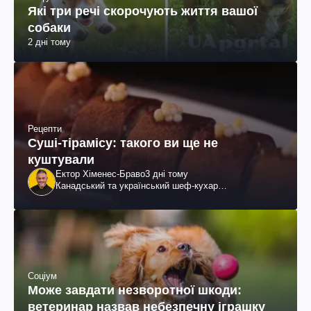
Які три речі скорочують життя вашої
собаки
2 дні тому
Рецепти
Суші-тірамісу: такого ви ще не
куштували
Ектор Хіменес-Браво
3 дні тому
Канадський та український шеф-кухар
колумбійського походження, бізнесмен, телеведучий
Соціум
Може завдати незворотної шкоди:
ветеринар назвав небезпечну іграшку