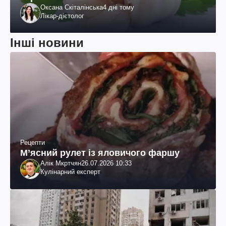
Оксана Скіталінська
4 дні тому
Лікар-дієтолог
Інші новини
Рецепти
М’ясний рулет із яловичого фаршу
Алік Мкртчян
26.07.2026 10:33
Кулінарний експерт