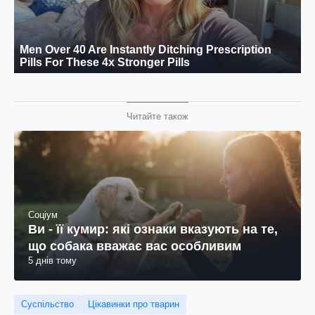
Читайте також
Соціум
Ви - її кумир: які ознаки вказують на те,
що собака вважає вас особливим
5 днів тому
Суспільство
Цікавинки про тварин