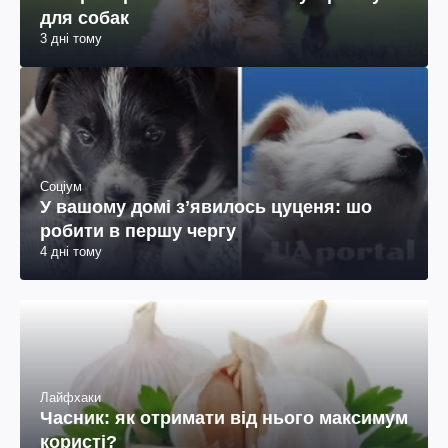
для собак
3 дні тому
Соціум
У вашому домі зʼявилось цуценя: шо
робити в першу чергу
4 дні тому
Лайфхаки
Часник: як отримати від нього максимум
користі?