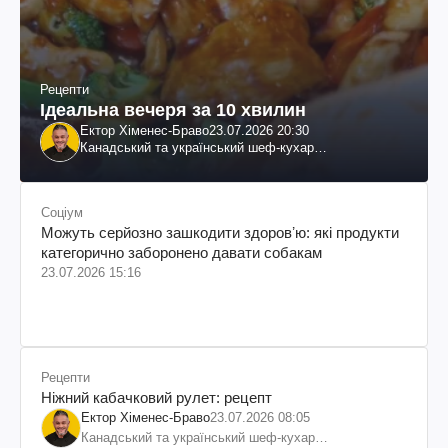
Рецепти
Ідеальна вечеря за 10 хвилин
Ектор Хіменес-Браво
23.07.2026 20:30
Канадський та український шеф-кухар
колумбійського походження, бізнесмен, телеведучий
Соціум
Можуть серйозно зашкодити здоровʼю: які продукти
категорично заборонено давати собакам
23.07.2026 15:16
Рецепти
Ніжний кабачковий рулет: рецепт
Ектор Хіменес-Браво
23.07.2026 08:05
Канадський та український шеф-кухар