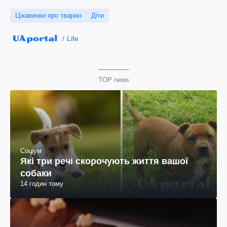
Цікавинки про тварин
Діти
Life
TOP news
Соціум
Які три речі скорочують життя вашої
собаки
14 годин тому