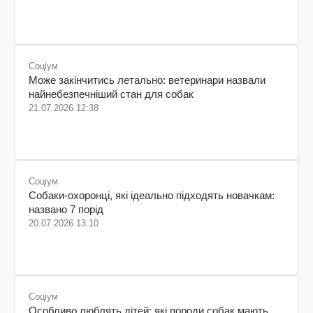
колумбійського походження, бізнесмен, телеведучий
Соціум
Може закінчитись летально: ветеринари назвали
найнебезпечніший стан для собак
21.07.2026 12:38
Соціум
Собаки-охоронці, які ідеально підходять новачкам:
названо 7 порід
20.07.2026 13:10
Соціум
Особливо люблять дітей: які породи собак мають