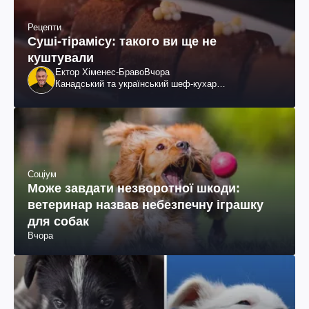
Рецепти
Суші-тірамісу: такого ви ще не
куштували
Ектор Хіменес-Браво
Вчора
Канадський та український шеф-кухар
колумбійського походження, бізнесмен, телеведучий
Соціум
Може завдати незворотної шкоди:
ветеринар назвав небезпечну іграшку
для собак
Вчора