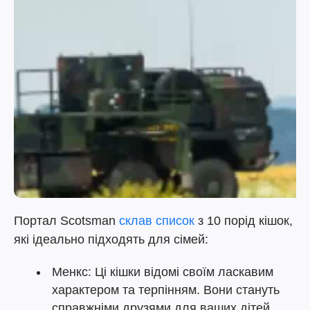
Портал Scotsman
склав список
з 10 порід кішок,
які ідеально підходять для сімей:
Менкс: Ці кішки відомі своїм ласкавим
характером та терпінням. Вони стануть
справжніми друзями для ваших дітей.