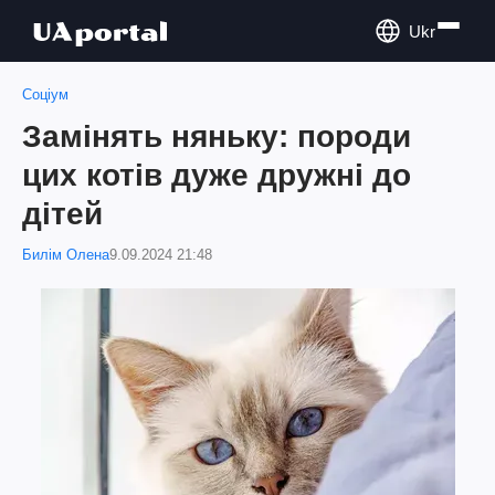
Ukr
Соціум
Замінять няньку: породи
цих котів дуже дружні до
дітей
Билім Олена
9.09.2024 21:48