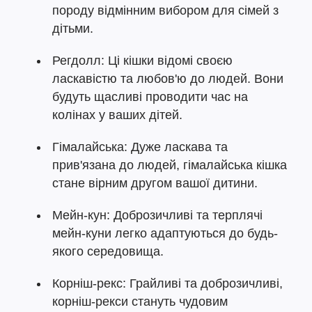
породу відмінним вибором для сімей з
дітьми.
Регдолл: Ці кішки відомі своєю
ласкавістю та любов'ю до людей. Вони
будуть щасливі проводити час на
колінах у ваших дітей.
Гімалайська: Дуже ласкава та
прив'язана до людей, гімалайська кішка
стане вірним другом вашої дитини.
Мейн-кун: Доброзичливі та терплячі
мейн-куни легко адаптуються до будь-
якого середовища.
Корніш-рекс: Грайливі та доброзичливі,
корніш-рекси стануть чудовим