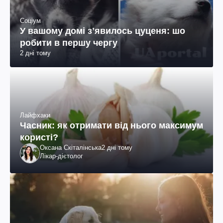
Соціум
У вашому домі зʼявилось цуценя: шо
робити в першу чергу
2 дні тому
Лайфхаки
Часник: як отримати від нього максимум
користі?
Оксана Скіталінська
2 дні тому
Лікар-дієтолог