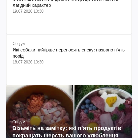
лагідний характер
19.07.2026 10:30
Соціум
Які собаки найгірше переносять спеку: названо пʼять
порід
18.07.2026 10:30
Соціум
Візьміть на замітку: які пʼять продуктів
покращать шерсть вашого улюбленця