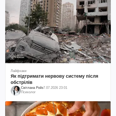
Лайфхаки
Як підтримати нервову систему після
обстрілів
Світлана Ройз
7.07.2026 23:01
Психолог