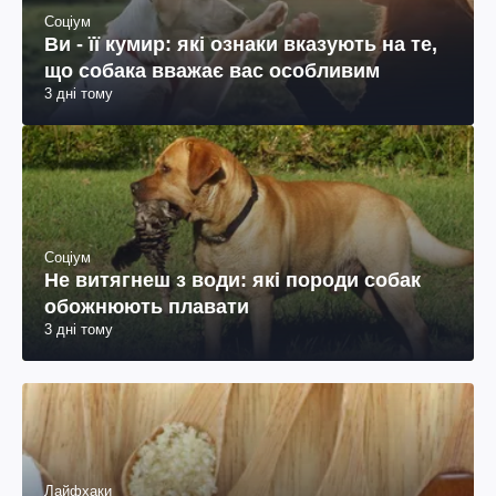
Соціум
Ви - її кумир: які ознаки вказують на те,
що собака вважає вас особливим
3 дні тому
Соціум
Не витягнеш з води: які породи собак
обожнюють плавати
3 дні тому
Лайфхаки