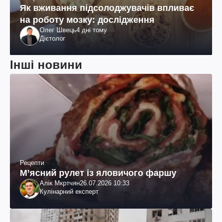
Як вживання підсолоджувачів впливає
на роботу мозку: дослідження
Олег Швець
4 дні тому
Дієтолог
Інші новини
Рецепти
М’ясний рулет із яловичого фаршу
Алік Мкртчян
26.07.2026 10:33
Кулінарний експерт