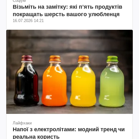
Соціум
Візьміть на замітку: які пʼять продуктів
покращать шерсть вашого улюбленця
16.07.2026 14:21
Лайфхаки
Напої з електролітами: модний тренд чи
реальна користь