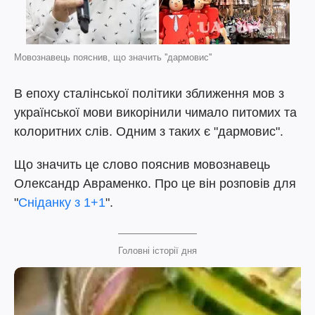
Мовознавець пояснив, що значить ''дармовис''
В епоху сталінської політики зближення мов з
української мови викорінили чимало питомих та
колоритних слів. Одним з таких є "дармовис".
Що значить це слово пояснив мовознавець
Олександр Авраменко. Про це він розповів для
"
Сніданку з 1+1
".
Головні історії дня