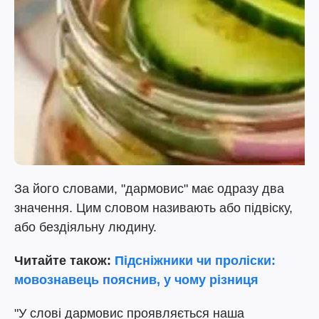
За його словами, "дармовис" має одразу два
значення. Цим словом називають або підвіску,
або бездіяльну людину.
Читайте також:
Підсніжники чи проліски:
мовознавець пояснив, у чому різниця
"У слові дармовис проявляється наша