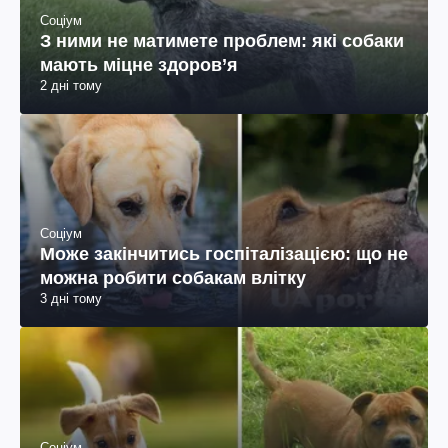
Соціум
З ними не матимете проблем: які собаки
мають міцне здоров’я
2 дні тому
Соціум
Може закінчитись госпіталізацією: що не
можна робити собакам влітку
3 дні тому
Соціум