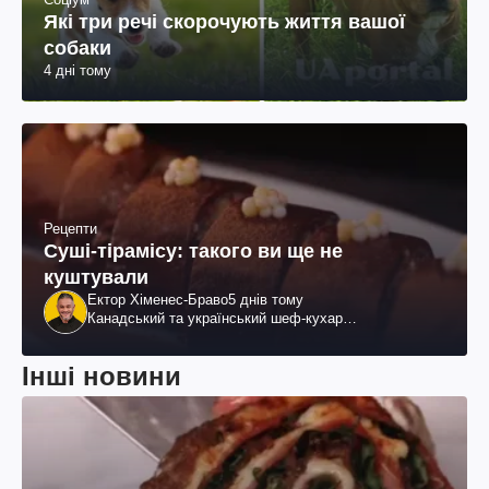
Які три речі скорочують життя вашої
собаки
4 дні тому
Рецепти
Суші-тірамісу: такого ви ще не
куштували
Ектор Хіменес-Браво
5 днів тому
Канадський та український шеф-кухар
колумбійського походження, бізнесмен, телеведучий
Інші новини