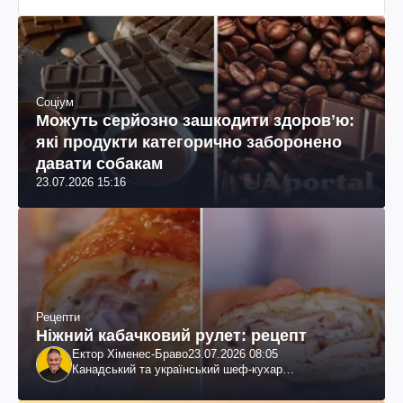
Соціум
Можуть серйозно зашкодити здоровʼю:
які продукти категорично заборонено
давати собакам
23.07.2026 15:16
Рецепти
Ніжний кабачковий рулет: рецепт
Ектор Хіменес-Браво
23.07.2026 08:05
Канадський та український шеф-кухар
колумбійського походження, бізнесмен, телеведучий