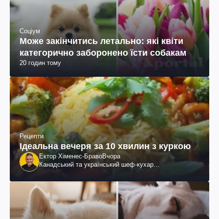
Соціум
Може закінчитись летально: які квіти
категорично заборонено їсти собакам
20 годин тому
Рецепти
Ідеальна вечеря за 10 хвилин з куркою
Ектор Хіменес-Браво
Вчора
Канадський та український шеф-кухар
колумбійського походження, бізнесмен, телеведучий