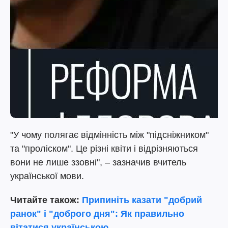
"У чому полягає відмінність між "підсніжником"
та "проліском". Це різні квіти і відрізняються
вони не лише ззовні", – зазначив вчитель
української мови.
Читайте також:
Припиніть казати "добрий
ранок" і "доброго дня": Як правильно
вітатися українською