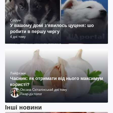
Соціум
У вашому домі зʼявилось цуценя: шо
робити в першу чергу
4 дні тому
Лайфхаки
Часник: як отримати від нього максимум
користі?
Оксана Скіталінська
4 дні тому
Лікар-дієтолог
Інші новини