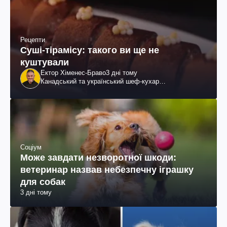
Рецепти
Суші-тірамісу: такого ви ще не
куштували
Ектор Хіменес-Браво
3 дні тому
Канадський та український шеф-кухар
колумбійського походження, бізнесмен, телеведучий
Соціум
Може завдати незворотної шкоди:
ветеринар назвав небезпечну іграшку
для собак
3 дні тому