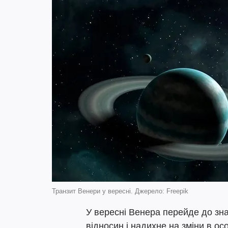
Транзит Венери у вересні. Джерело: Freepik
У вересні Венера перейде до зн
відносин і надихне на зміни в о