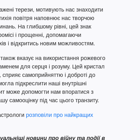
ажені терези, мотивують нас знаходити
тихія повітря наповнює нас творчою
инань. На глибшому рівні, цей знак
промісі і прощенні, допомагаючи
ків і відкритись новим можливостям.
 також вказує на використання рожевого
каменем для серця і розуму. Цей кристал
, сприяє самоприйняттю і доброті до
 могла підкреслити наші внутрішні
цит може допомогти нам впоратися з
у самооцінку під час цього транзиту.
 астрологи
розповіли про найкращих
льніші новини про війну та події в