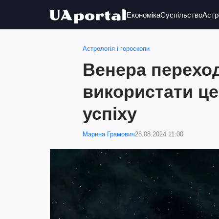
Економіка
Суспільство
Астр
Астрологія і гороскопи
Венера переход
використати це
успіху
Марина Грамович
28.08.2024 11:00