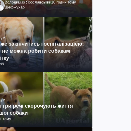
Володимир Ярославський
16 годин тому
Шеф-кухар
іум
же закінчитись госпіталізацією:
 не можна робити собакам
ітку
ра
іум
і три речі скорочують життя
шої собаки
ні тому