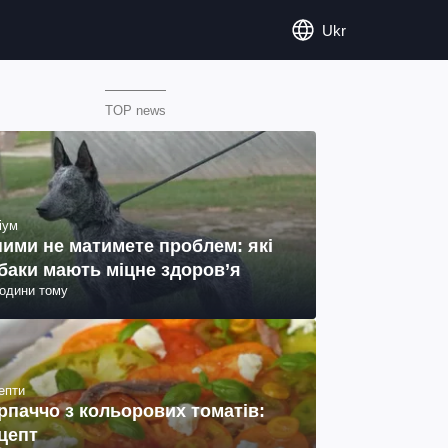
Ukr
TOP news
іум
ними не матимете проблем: які
баки мають міцне здоров’я
години тому
епти
рпаччо з кольорових томатів:
цепт