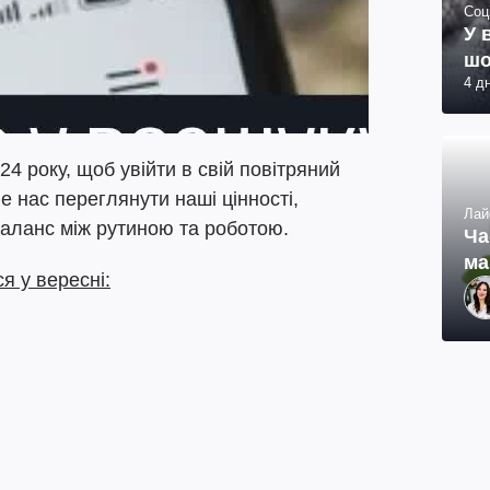
Соц
У 
шо
4 д
4 року, щоб увійти в свій повітряний
е нас переглянути наші цінності,
Лай
баланс між рутиною та роботою.
Ча
ма
я у вересні: