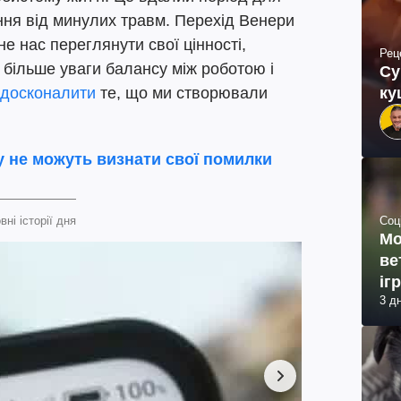
ння від минулих травм. Перехід Венери
не нас переглянути свої цінності,
Рец
 більше уваги балансу між роботою і
Су
ку
досконалити
те, що ми створювали
ку не можуть визнати свої помилки
Соц
вні історії дня
Мо
ве
іг
3 д