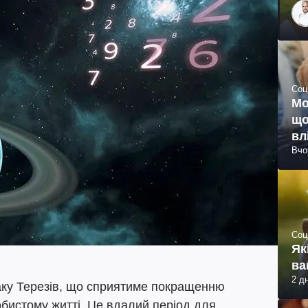
Соц
Мо
що
вл
Вчо
Соц
Як
ва
2 д
аку Терезів, що сприятиме покращенню
собистому житті. Це вдалий період для