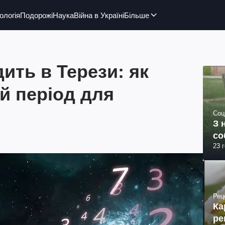
ологія
Подорожі
Наука
Війна в Україні
Більше
ить в Терези: як
й період для
Соц
З 
со
23 
Рец
Ка
ре