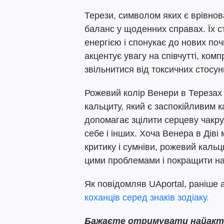
Терези, символом яких є врівнов
баланс у щоденних справах. Їх с
енергією і спонукає до нових поч
акцентує увагу на співчутті, ком
звільнитися від токсичних стосун
Рожевий колір Венери в Терезах
кальциту, який є заспокійливим 
допомагає зцілити серцеву чакру
себе і інших. Хоча Венера в Діві
критику і сумніви, рожевий каль
цими проблемами і покращити наш
Як повідомляв UAportal, раніше
коханців серед знаків зодіаку.
Бажаєте отримувати найактуа