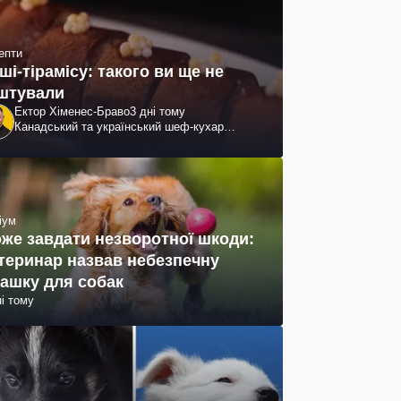
епти
ші-тірамісу: такого ви ще не
штували
Ектор Хіменес-Браво
3 дні тому
Канадський та український шеф-кухар
колумбійського походження, бізнесмен,
телеведучий
іум
же завдати незворотної шкоди:
теринар назвав небезпечну
рашку для собак
ні тому