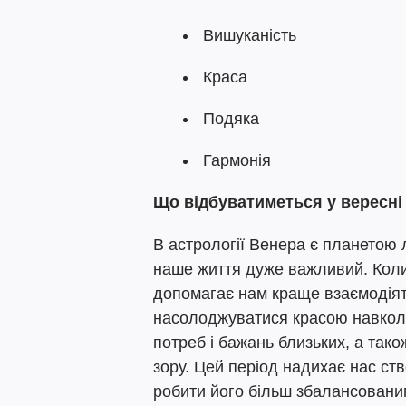
Вишуканість
Краса
Подяка
Гармонія
Що відбуватиметься у вересні
В астрології Венера є планетою лю
наше життя дуже важливий. Коли
допомагає нам краще взаємодіяти
насолоджуватися красою навколо
потреб і бажань близьких, а тако
зору. Цей період надихає нас ст
робити його більш збалансовани