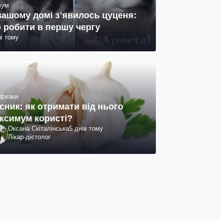
іум
вашому домі зʼявилось цуценя:
 робити в першу чергу
ні тому
фхаки
сник: як отримати від нього
ксимум користі?
Оксана Скіталінська
5 днів тому
Лікар-дієтолог