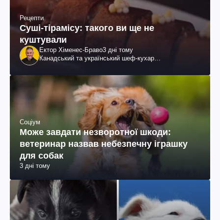
Рецепти
Суші-тірамісу: такого ви ще не
куштували
Ектор Хіменес-Браво
3 дні тому
Канадський та український шеф-кухар
колумбійського походження, бізнесмен, телеведучий
Соціум
Може завдати незворотної шкоди:
ветеринар назвав небезпечну іграшку
для собак
3 дні тому