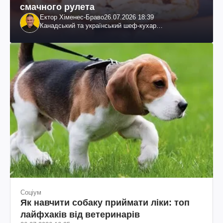
смачного рулета
Ектор Хіменес-Браво
26.07.2026 18:39
Канадський та український шеф-кухар
колумбійського походження, бізнесмен, телеведучий
Соціум
Як навчити собаку приймати ліки: топ
лайфхаків від ветеринарів