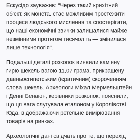
Ескусідо зауважив: "Через такий крихітний
об’єкт, як монета, стає можливим простежити
процеси людського мислення та спостерігати,
що наші економічні звички залишалися майже
незмінними протягом тисячоліть — змінилася
лише технологія".
Подальші деталі розкопок виявили кам’яну
гирю шекель вагою 11,07 грама, прикрашену
давньоєгипетським (ієратичним) скороченням
слова шекель. Археологи Міхал Мермельштейн
і Денні Бенаюн, керівники розкопок, пояснили,
що ця вага слугувала еталоном у Королівстві
Юда, відображаючи ретельне вимірювання
товарів на ринках.
Археологічні дані свідчать про те, що перехід