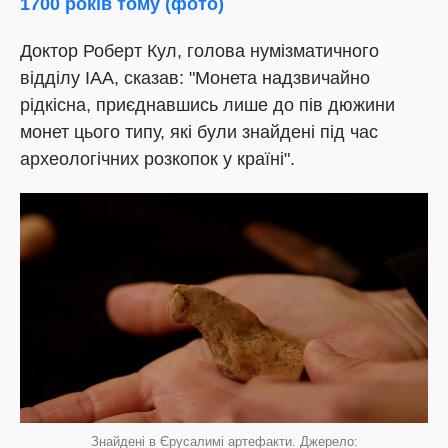
1700 років тому (фото)
Доктор Роберт Кул, голова нумізматичного
відділу IAA, сказав: "Монета надзвичайно
рідкісна, приєднавшись лише до пів дюжини
монет цього типу, які були знайдені під час
археологічних розкопок у країні".
Знайдені в Єрусалимі артефакти. Джерело: