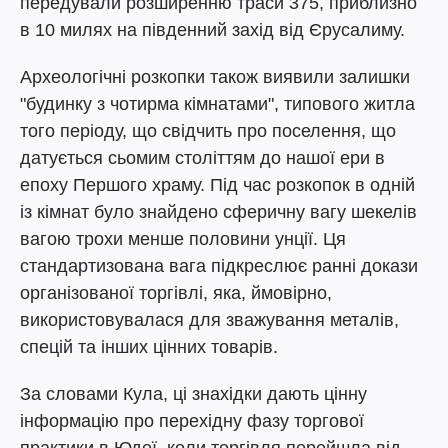
передували розширенню траси 375, приблизно
в 10 милях на південний захід від Єрусалиму.
Археологічні розкопки також виявили залишки
"будинку з чотирма кімнатами", типового житла
того періоду, що свідчить про поселення, що
датується сьомим століттям до нашої ери в
епоху Першого храму. Під час розкопок в одній
із кімнат було знайдено сферичну вагу шекелів
вагою трохи менше половини унції. Ця
стандартизована вага підкреслює ранні докази
організованої торгівлі, яка, ймовірно,
використовувалася для зважування металів,
спецій та інших цінних товарів.
За словами Кула, ці знахідки дають цінну
інформацію про перехідну фазу торгової