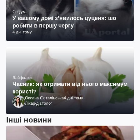
Соціум
У вашому домі зʼявилось цуценя: шо
робити в першу чергу
4 дні тому
Лайфхаки
Часник: як отримати від нього максимум
користі?
Оксана Скіталінська
4 дні тому
Лікар-дієтолог
Інші новини