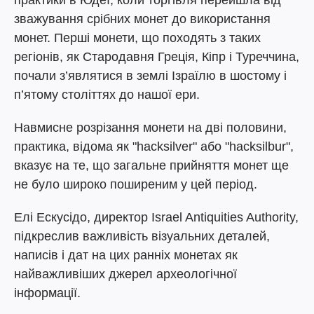
практики в Юдеї, коли торгівля перейшла від
зважування срібних монет до використання
монет. Перші монети, що походять з таких
регіонів, як Стародавня Греція, Кіпр і Туреччина,
почали з’являтися в землі Ізраїлю в шостому і
п’ятому століттях до нашої ери.
Навмисне розрізання монети на дві половини,
практика, відома як "hacksilver" або "hacksilbur",
вказує на те, що загальне прийняття монет ще
не було широко поширеним у цей період.
Елі Ескусідо, директор Israel Antiquities Authority,
підкреслив важливість візуальних деталей,
написів і дат на цих ранніх монетах як
найважливіших джерел археологічної
інформації.