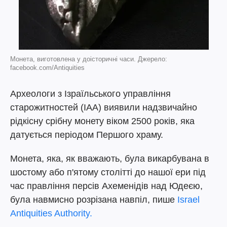
Монета, виготовлена у доісторичні часи. Джерело:
facebook.com/Antiquities
Археологи з Ізраїльського управління
старожитностей (IAA) виявили надзвичайно
рідкісну срібну монету віком 2500 років, яка
датується періодом Першого храму.
Монета, яка, як вважають, була викарбувана в
шостому або п'ятому столітті до нашої ери під
час правління персів Ахеменідів над Юдеєю,
була навмисно розрізана навпіл, пише
Israel
Antiquities Authority.