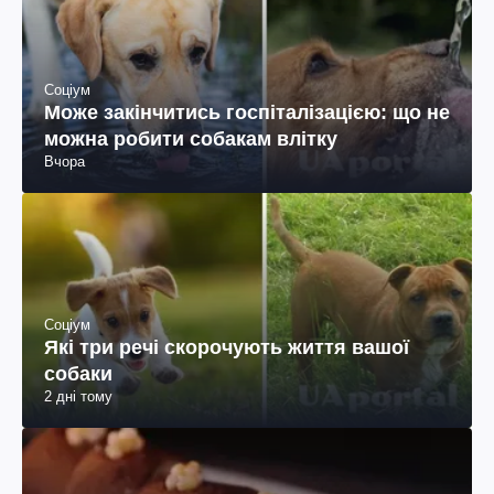
Соціум
Може закінчитись госпіталізацією: що не
можна робити собакам влітку
Вчора
Соціум
Які три речі скорочують життя вашої
собаки
2 дні тому