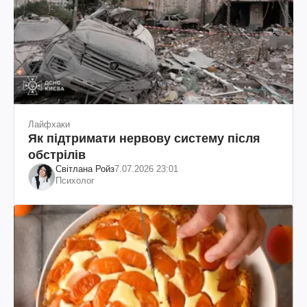
Лайфхаки
Як підтримати нервову систему після
обстрілів
Світлана Ройз
7.07.2026 23:01
Психолог