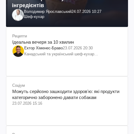
інгредієнтів
Володимир Ярославський
24.07.2026 10:27
Шеф-кухар
Рецепти
Ідеальна вечеря за 10 хвилин
Ектор Хіменес-Браво
23.07.2026 20:30
Канадський та український шеф-кухар
колумбійського походження, бізнесмен, телеведучий
Соціум
Можуть серйозно зашкодити здоровʼю: які продукти
категорично заборонено давати собакам
23.07.2026 15:16