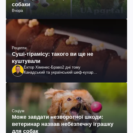
собаки
Вчора
Рецепти
Суші-тірамісу: такого ви ще не
куштували
Ектор Хіменес-Браво
2 дні тому
Канадський та український шеф-кухар
колумбійського походження, бізнесмен, телеведучий
Соціум
Може завдати незворотної шкоди:
ветеринар назвав небезпечну іграшку
для собак