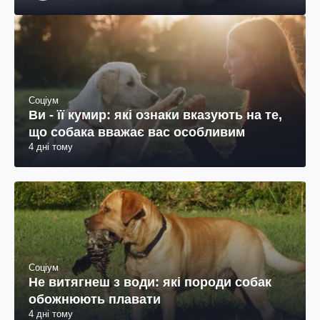
Соціум
Ви - її кумир: які ознаки вказують на те,
що собака вважає вас особливим
4 дні тому
Соціум
Не витягнеш з води: які породи собак
обожнюють плавати
4 дні тому