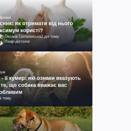
фхаки
сник: як отримати від нього
ксимум користі?
Оксана Скіталінська
2 дні тому
Лікар-дієтолог
іум
 - її кумир: які ознаки вказують
 те, що собака вважає вас
обливим
ні тому