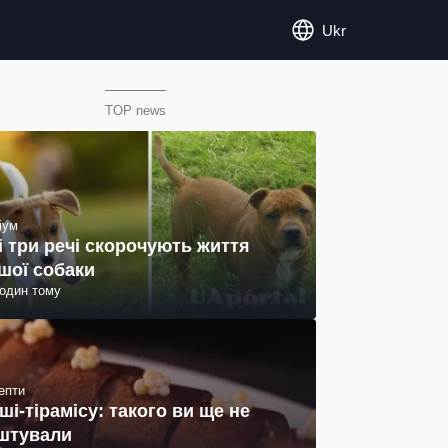
Ukr
TOP news
іум
і три речі скорочують життя
шої собаки
годин тому
епти
ші-тірамісу: такого ви ще не
штували