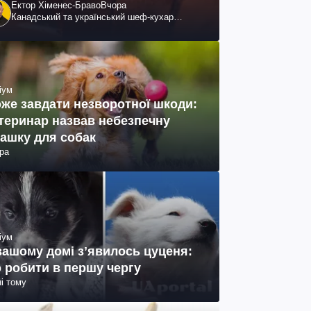
Ектор Хіменес-Браво
Вчора
Канадський та український шеф-кухар
колумбійського походження, бізнесмен,
телеведучий
іум
же завдати незворотної шкоди:
теринар назвав небезпечну
рашку для собак
ра
іум
вашому домі зʼявилось цуценя:
 робити в першу чергу
ні тому