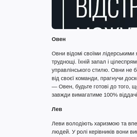
Овен
Овни відомі своїми лідерськими 
труднощі. Їхній запал і цілеспря
управлінського стилю. Овни не б
від своєї команди, прагнучи дос
— Овен, будьте готові до того, щ
завжди вимагатиме 100% віддачі
Лев
Леви володіють харизмою та впе
людей. У ролі керівників вони в