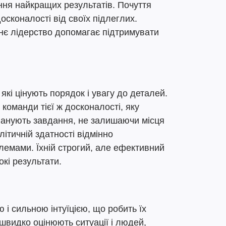
ння найкращих результатів. Почуття
осконалості від своїх підлеглих.
нє лідерство допомагає підтримувати
які цінують порядок і увагу до деталей.
 команди тієї ж досконалості, яку
планують завдання, не залишаючи місця
літичній здатності відмінно
лемами. Їхній строгий, але ефективний
кі результати.
 і сильною інтуїцією, що робить їх
швидко оцінюють ситуації і людей,