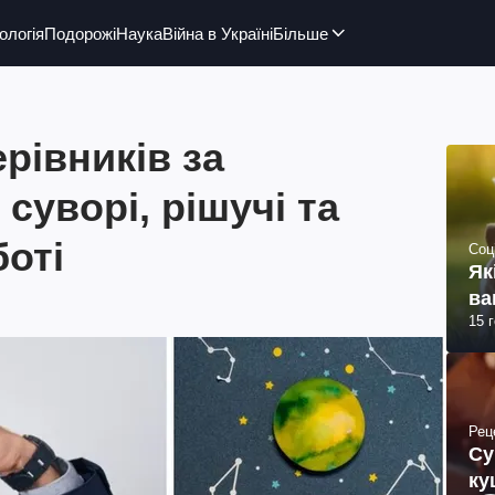
ологія
Подорожі
Наука
Війна в Україні
Більше
рівників за
 суворі, рішучі та
боті
Соц
Як
ва
15 
Рец
Су
ку