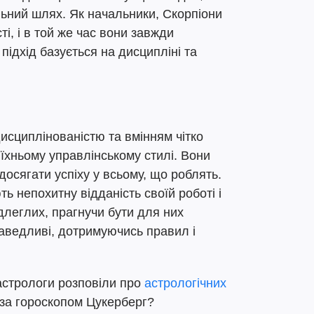
ьний шлях. Як начальники, Скорпіони
і, і в той же час вони завжди
 підхід базується на дисципліні та
исциплінованістю та вмінням чітко
їхньому управлінському стилі. Вони
 досягати успіху у всьому, що роблять.
ь непохитну відданість своїй роботі і
ідлеглих, прагнучи бути для них
аведливі, дотримуючись правил і
астрологи розповіли про
астрологічних
 за гороскопом Цукерберг?