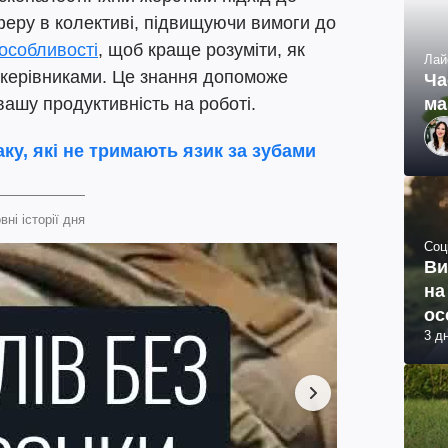
еру в колективі, підвищуючи вимоги до
особливості
, щоб краще розуміти, як
Лай
 керівниками. Це знання допоможе
Ча
ма
вашу продуктивність на роботі.
аку, які не тримають язик за зубами
вні історії дня
Соц
Ви
на
ос
3 д