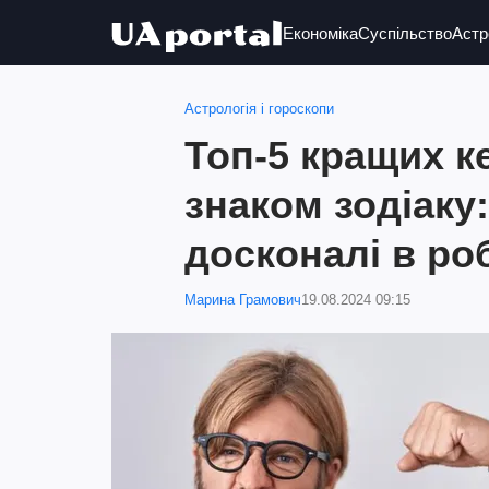
Економіка
Суспільство
Астр
Астрологія і гороскопи
Топ-5 кращих ке
знаком зодіаку:
досконалі в ро
Марина Грамович
19.08.2024 09:15