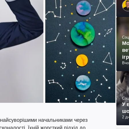
Соц
Мо
ве
іг
Вчо
Соц
У 
шо
2 д
ь найсуворішими начальниками через
сконалості. Їхній жорсткий підхід до