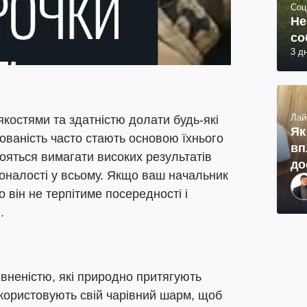
Соц
Не
со
3 д
Лай
якостями та здатністю долати будь-які
Як
мованість часто стають основою їхнього
вп
ояться вимагати високих результатів
до
коналості у всьому. Якщо ваш начальник
о він не терпітиме посередності і
.
вненістю, які природно притягують
икористовують свій чарівний шарм, щоб