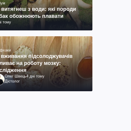
іум
 витягнеш з води: які породи
бак обожнюють плавати
ні тому
фхаки
 вживання підсолоджувачів
ливає на роботу мозку:
слідження
Олег Швець
4 дні тому
Дієтолог