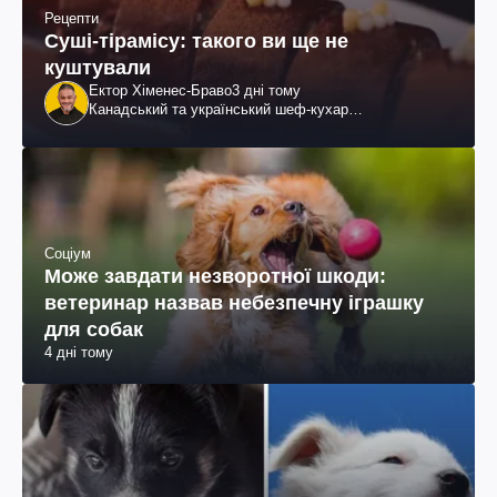
Рецепти
Суші-тірамісу: такого ви ще не
куштували
Ектор Хіменес-Браво
3 дні тому
Канадський та український шеф-кухар
колумбійського походження, бізнесмен, телеведучий
Соціум
Може завдати незворотної шкоди:
ветеринар назвав небезпечну іграшку
для собак
4 дні тому