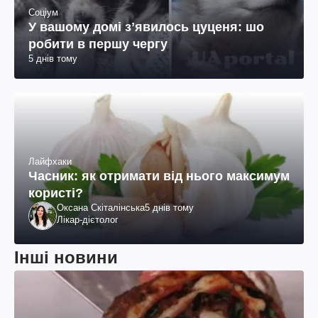
Соціум
У вашому домі зʼявилось цуценя: шо
робити в першу чергу
5 днів тому
Лайфхаки
Часник: як отримати від нього максимум
користі?
Оксана Скіталінська
5 днів тому
Лікар-дієтолог
Інші новини