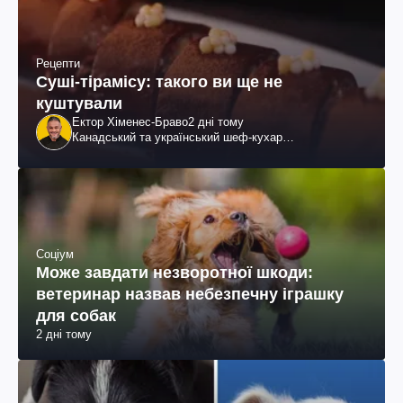
Рецепти
Суші-тірамісу: такого ви ще не
куштували
Ектор Хіменес-Браво
2 дні тому
Канадський та український шеф-кухар
колумбійського походження, бізнесмен, телеведучий
Соціум
Може завдати незворотної шкоди:
ветеринар назвав небезпечну іграшку
для собак
2 дні тому