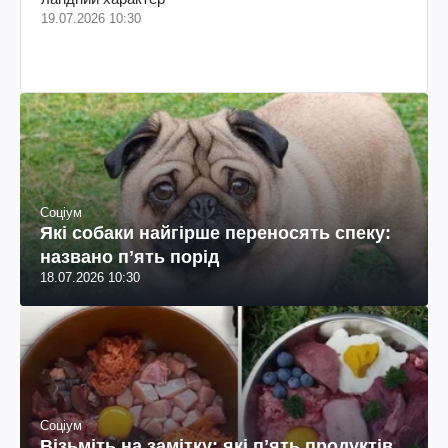
19.07.2026 10:30
Соціум
Які собаки найгірше переносять спеку:
названо пʼять порід
18.07.2026 10:30
Соціум
Візьміть на замітку: які пʼять продуктів