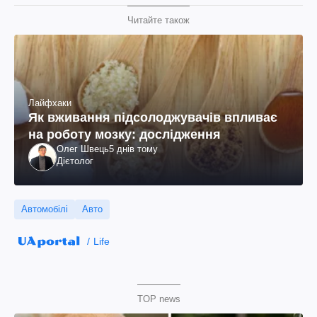
Читайте також
Лайфхаки
Як вживання підсолоджувачів впливає
на роботу мозку: дослідження
Олег Швець
5 днів тому
Дієтолог
Автомобілі
Авто
Life
TOP news