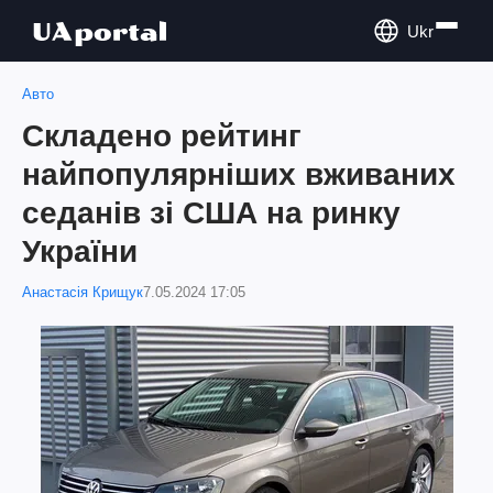
Ukr
Авто
Складено рейтинг
найпопулярніших вживаних
седанів зі США на ринку
України
Анастасія Крищук
7.05.2024 17:05