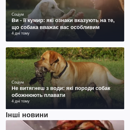
Соціум
Ви - її кумир: які ознаки вказують на те,
що собака вважає вас особливим
4 дні тому
Соціум
Не витягнеш з води: які породи собак
обожнюють плавати
4 дні тому
Інші новини