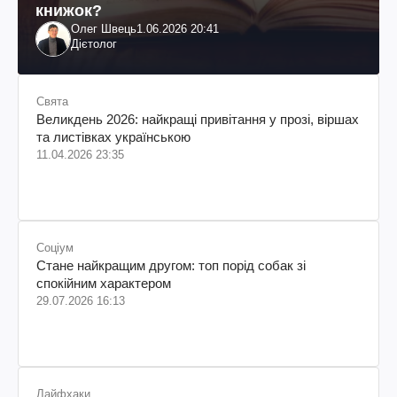
книжок?
Олег Швець
1.06.2026 20:41
Дієтолог
Свята
Великдень 2026: найкращі привітання у прозі, віршах
та листівках українською
11.04.2026 23:35
Соціум
Стане найкращим другом: топ порід собак зі
спокійним характером
29.07.2026 16:13
Лайфхаки