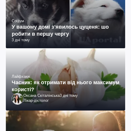
Соціум
У вашому домі зʼявилось цуценя: шо
робити в першу чергу
3 дні тому
Лайфхаки
Часник: як отримати від нього максимум
користі?
Оксана Скіталінська
3 дні тому
Лікар-дієтолог