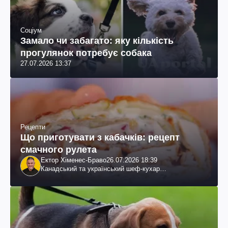
Соціум
Замало чи забагато: яку кількість
прогулянок потребує собака
27.07.2026 13:37
Рецепти
Що приготувати з кабачків: рецепт
смачного рулета
Ектор Хіменес-Браво
26.07.2026 18:39
Канадський та український шеф-кухар
колумбійського походження, бізнесмен, телеведучий