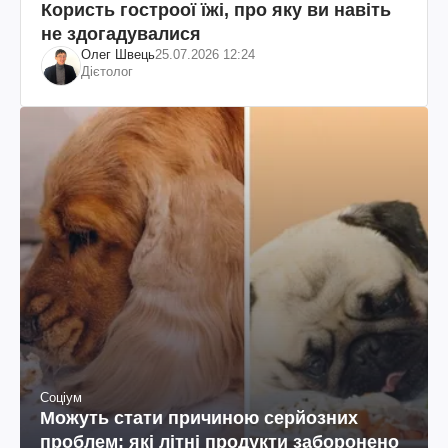
Користь гостроої їжі, про яку ви навіть
не здогадувалися
Олег Швець
25.07.2026 12:24
Дієтолог
Соціум
Можуть стати причиною серйозних
проблем: які літні продукти заборонено