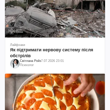
Лайфхаки
Як підтримати нервову систему після
обстрілів
Світлана Ройз
7.07.2026 23:01
Психолог