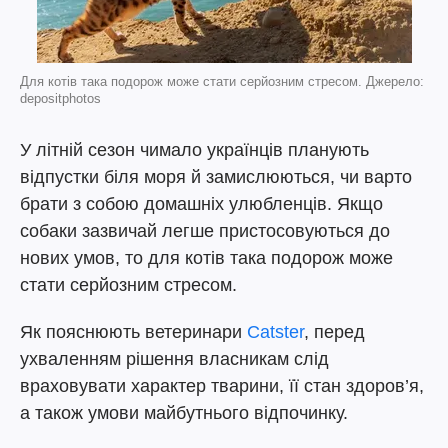
Для котів така подорож може стати серйозним стресом. Джерело:
depositphotos
У літній сезон чимало українців планують
відпустки біля моря й замислюються, чи варто
брати з собою домашніх улюбленців. Якщо
собаки зазвичай легше пристосовуються до
нових умов, то для котів така подорож може
стати серйозним стресом.
Як пояснюють ветеринари
Catster
, перед
ухваленням рішення власникам слід
враховувати характер тварини, її стан здоров’я,
а також умови майбутнього відпочинку.