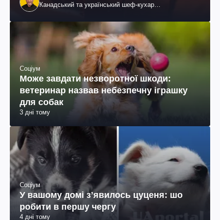
Канадський та український шеф-кухар
колумбійського походження, бізнесмен, телеведучий
Соціум
Може завдати незворотної шкоди:
ветеринар назвав небезпечну іграшку
для собак
3 дні тому
Соціум
У вашому домі зʼявилось цуценя: шо
робити в першу чергу
4 дні тому