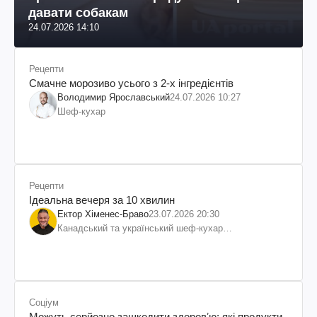
давати собакам
24.07.2026 14:10
Рецепти
Смачне морозиво усього з 2-х інгредієнтів
Володимир Ярославський
24.07.2026 10:27
Шеф-кухар
Рецепти
Ідеальна вечеря за 10 хвилин
Ектор Хіменес-Браво
23.07.2026 20:30
Канадський та український шеф-кухар
колумбійського походження, бізнесмен, телеведучий
Соціум
Можуть серйозно зашкодити здоровʼю: які продукти