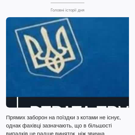
Головні історії дня
Прямих заборон на поїздки з котами не існує,
однак фахівці зазначають, що в більшості
випадків це радше виняток, ніж звична