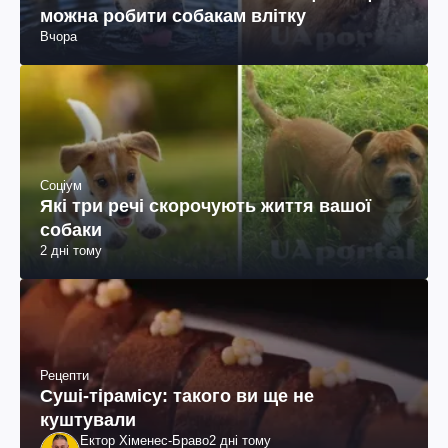
можна робити собакам влітку
Вчора
Соціум
Які три речі скорочують життя вашої
собаки
2 дні тому
Рецепти
Суші-тірамісу: такого ви ще не
куштували
Ектор Хіменес-Браво
2 дні тому