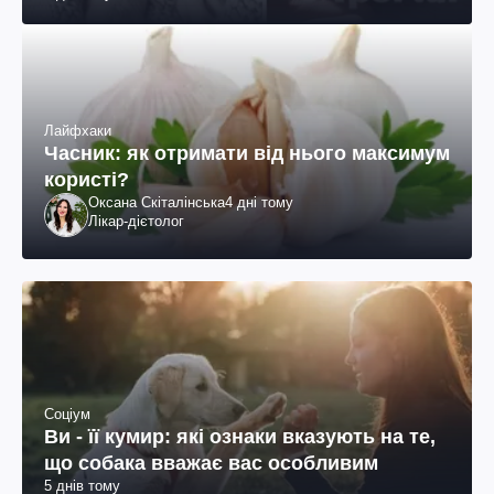
Лайфхаки
Часник: як отримати від нього максимум
користі?
Оксана Скіталінська
4 дні тому
Лікар-дієтолог
Соціум
Ви - її кумир: які ознаки вказують на те,
що собака вважає вас особливим
5 днів тому