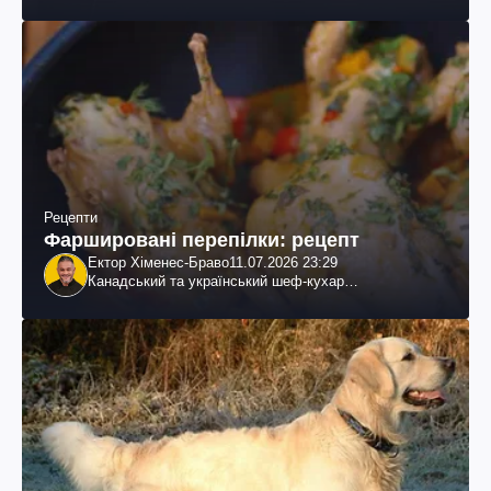
Рецепти
Фаршировані перепілки: рецепт
Ектор Хіменес-Браво
11.07.2026 23:29
Канадський та український шеф-кухар
колумбійського походження, бізнесмен, телеведучий