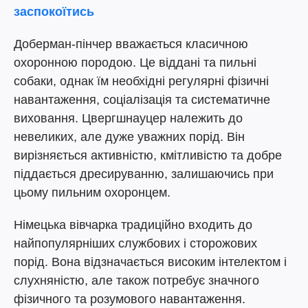
заспокоїтись
Доберман-пінчер вважається класичною
охоронною породою. Це віддані та пильні
собаки, однак їм необхідні регулярні фізичні
навантаження, соціалізація та систематичне
виховання. Цвергшнауцер належить до
невеликих, але дуже уважних порід. Він
вирізняється активністю, кмітливістю та добре
піддається дресируванню, залишаючись при
цьому пильним охоронцем.
Німецька вівчарка традиційно входить до
найпопулярніших службових і сторожових
порід. Вона відзначається високим інтелектом і
слухняністю, але також потребує значного
фізичного та розумового навантаження.