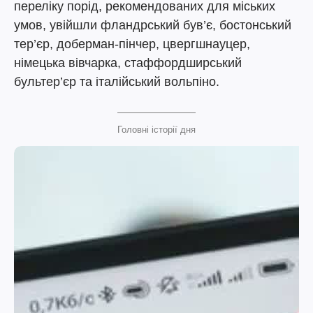
переліку порід, рекомендованих для міських
умов, увійшли фландрський був’є, бостонський
тер’єр, доберман-пінчер, цвергшнауцер,
німецька вівчарка, стаффордширський
бультер’єр та італійський вольпіно.
Головні історії дня