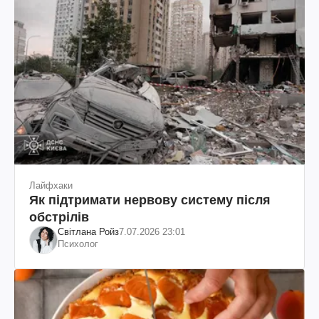
Лайфхаки
Як підтримати нервову систему після
обстрілів
Світлана Ройз
7.07.2026 23:01
Психолог