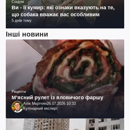
Соціум
Ви - її кумир: які ознаки вказують на те,
що собака вважає вас особливим
5 днів тому
Інші новини
Рецепти
М’ясний рулет із яловичого фаршу
Алік Мкртчян
26.07.2026 10:33
Кулінарний експерт