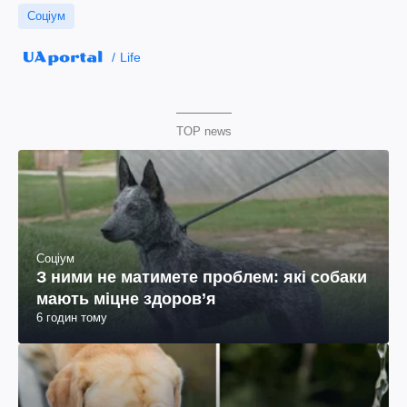
Соціум
Life
TOP news
Соціум
З ними не матимете проблем: які собаки
мають міцне здоров’я
6 годин тому