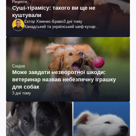
Рецепти
Суші-тірамісу: такого ви ще не
куштували
Ектор Хіменес-Браво
3 дні тому
Канадський та український шеф-кухар
колумбійського походження, бізнесмен, телеведучий
Соціум
Може завдати незворотної шкоди:
ветеринар назвав небезпечну іграшку
для собак
3 дні тому