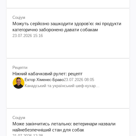
Соціум
Можуть серйозно зашкодити здоровʼю: які продукти
категорично заборонено давати собакам
23.07.2026 15:16
Рецепти
Ніжний кабачковий рулет: рецепт
Ектор Хіменес-Браво
23.07.2026 08:05
Канадський та український шеф-кухар
колумбійського походження, бізнесмен, телеведучий
Соціум
Може закінчитись летально: ветеринари назвали
найнебезпечніший стан для собак
21.07.2026 12:38