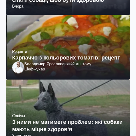
спати собаці, щоб бути здоровою
Вчора
Рецепти
Карпаччо з кольорових томатів: рецепт
Володимир Ярославський
2 дні тому
Шеф-кухар
Соціум
З ними не матимете проблем: які собаки
мають міцне здоров’я
2 дні тому