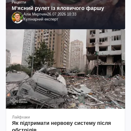
Рецепти
М’ясний рулет із яловичого фаршу
Алік Мкртчян
26.07.2026 10:33
Кулінарний експерт
Лайфхаки
Як підтримати нервову систему після
обстрілів