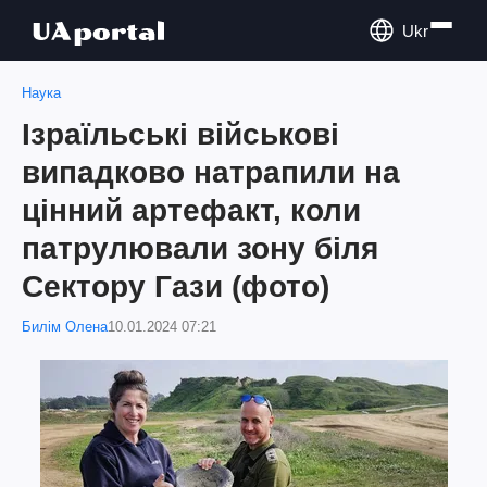
Ukr
Наука
Ізраїльські військові
випадково натрапили на
цінний артефакт, коли
патрулювали зону біля
Сектору Гази (фото)
Билім Олена
10.01.2024 07:21