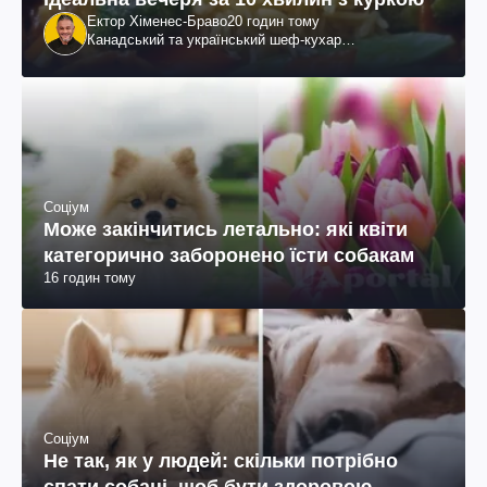
Ектор Хіменес-Браво
20 годин тому
Канадський та український шеф-кухар
колумбійського походження, бізнесмен, телеведучий
Соціум
Може закінчитись летально: які квіти
категорично заборонено їсти собакам
16 годин тому
Соціум
Не так, як у людей: скільки потрібно