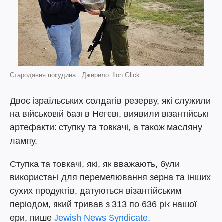
Стародавня посудина . Джерело: Ilon Glick
Двоє ізраїльських солдатів резерву, які служили
на військовій базі в Негеві, виявили візантійські
артефакти: ступку та товкачі, а також масляну
лампу.
Ступка та товкачі, які, як вважають, були
використані для перемелювання зерна та інших
сухих продуктів, датуються візантійським
періодом, який тривав з 313 по 636 рік нашої
ери, пише
Jewish News Syndicate.