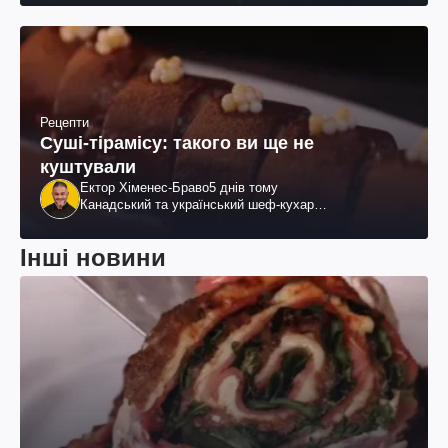
Рецепти
Суші-тірамісу: такого ви ще не
куштували
Ектор Хіменес-Браво
5 днів тому
Канадський та український шеф-кухар
колумбійського походження, бізнесмен, телеведучий
Інші новини