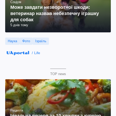
Соціум
Може завдати незворотної шкоди:
ветеринар назвав небезпечну іграшку
для собак
5 днів тому
Наука
Фото
Ізраїль
Life
TOP news
Рецепти
Ідеальна вечеря за 10 хвилин з куркою