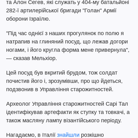
та Алон Сегев, які служать у 404-му батальйоні
282-ї артилерійської бригади "Голан" Армії
оборони Ізраїлю.
"Під час однієї з наших прогулянок по полю я
натрапив на глиняний посуд, що лежав догори
ногами, і його кругла форма мене привернула",
— сказав Мельхіор.
Цей посуд був вкритий брудом, тож солдат
почистив його і, зрозумівши, про що йдеться,
подзвонив в Управління старожитностей.
Археолог Управління старожитностей Сарі Тал
ідентифікував артефакти як ступку та товкачі, а
також масляну лампу візантійського періоду.
Нагадаємо, в Італії
знайшли
розкішно