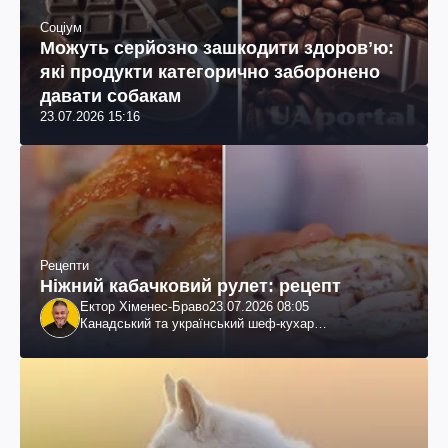
Соціум
Можуть серйозно зашкодити здоровʼю:
які продукти категорично заборонено
давати собакам
23.07.2026 15:16
Рецепти
Ніжний кабачковий рулет: рецепт
Ектор Хіменес-Браво
23.07.2026 08:05
Канадський та український шеф-кухар
колумбійського походження, бізнесмен, телеведучий