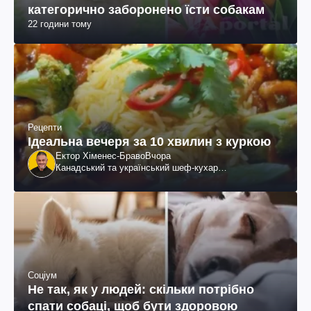
категорично заборонено їсти собакам
22 години тому
Рецепти
Ідеальна вечеря за 10 хвилин з куркою
Ектор Хіменес-Браво
Вчора
Канадський та український шеф-кухар
колумбійського походження, бізнесмен, телеведучий
Соціум
Не так, як у людей: скільки потрібно
спати собаці, щоб бути здоровою