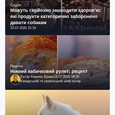
Соціум
Можуть серйозно зашкодити здоровʼю:
які продукти категорично заборонено
давати собакам
23.07.2026 15:16
Рецепти
Ніжний кабачковий рулет: рецепт
Ектор Хіменес-Браво
23.07.2026 08:05
Канадський та український шеф-кухар
колумбійського походження, бізнесмен, телеведучий