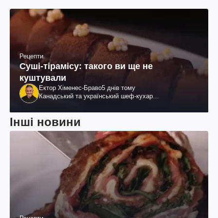
Рецепти
Суші-тірамісу: такого ви ще не
куштували
Ектор Хіменес-Браво
5 днів тому
Канадський та український шеф-кухар
колумбійського походження, бізнесмен, телеведучий
Інші новини