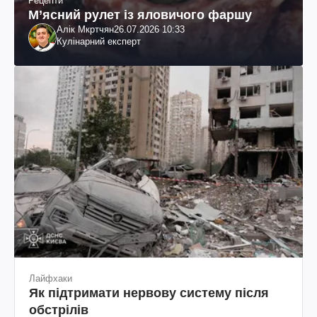
Рецепти
М’ясний рулет із яловичого фаршу
Алік Мкртчян
26.07.2026 10:33
Кулінарний експерт
Лайфхаки
Як підтримати нервову систему після
обстрілів