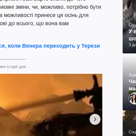
иємні зміни, чи, можливо, потрібно бути
 та можливості принесе ця осінь для
тові до всього, що вона вам
Соц
У 
шо
3 д
я, коли Венера переходить у Терези
вні історії дня
Лай
Ча
ма
Соц