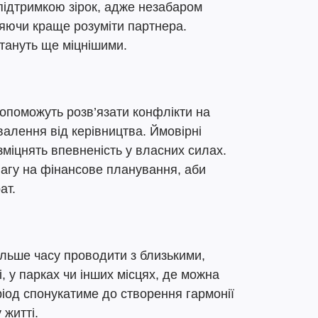
підтримкою зірок, адже незабаром
ляючи краще розуміти партнера.
стануть ще міцнішими.
допоможуть розв’язати конфлікти на
валення від керівництва. Ймовірні
зміцнять впевненість у власних силах.
вагу на фінансове планування, аби
ат.
ільше часу проводити з близькими,
і, у парках чи інших місцях, де можна
ріод спонукатиме до створення гармонії
 житті.