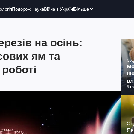
ологія
Подорожі
Наука
Війна в Україні
Більше
резів на осінь:
сових ям та
Соц
 роботі
Мо
що
вл
6 г
Соц
Як