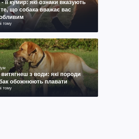
 - її кумир: які ознаки вказують
 те, що собака вважає вас
обливим
ні тому
іум
 витягнеш з води: які породи
бак обожнюють плавати
ні тому