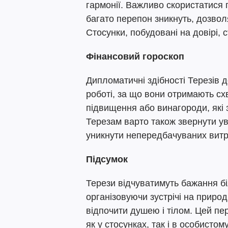
гармонії. Важливо скористатися 
багато перепон зникнуть, дозво
Стосунки, побудовані на довірі, 
Фінансовий гороскоп
Дипломатичні здібності Терезів 
роботі, за що вони отримають сх
підвищення або винагороди, які 
Терезам варто також звернути у
уникнути непередбачуваних витр
Підсумок
Терези відчуватимуть бажання б
організовуючи зустрічі на природ
відпочити душею і тілом. Цей пе
як у стосунках, так і в особистому