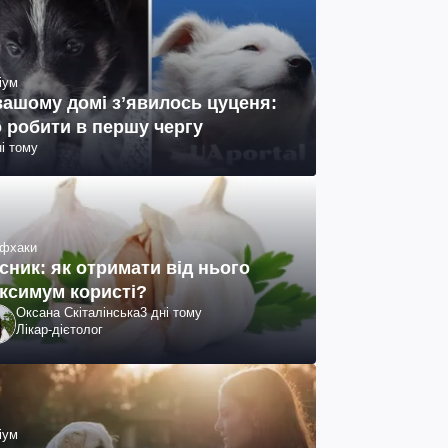
іум
вашому домі зʼявилось цуценя:
 робити в першу чергу
ні тому
фхаки
сник: як отримати від нього
ксимум користі?
Оксана Скіталінська
3 дні тому
Лікар-дієтолог
іум