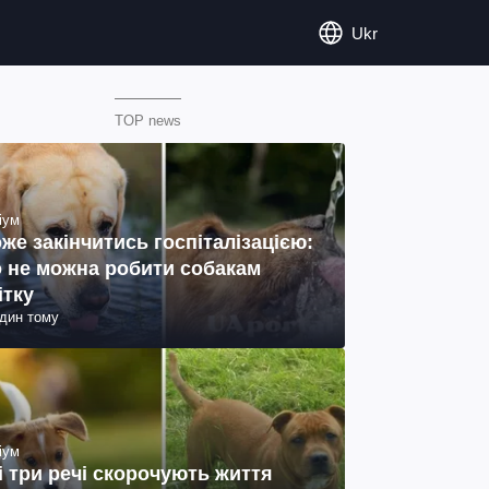
Ukr
TOP news
іум
же закінчитись госпіталізацією:
 не можна робити собакам
ітку
один тому
іум
і три речі скорочують життя