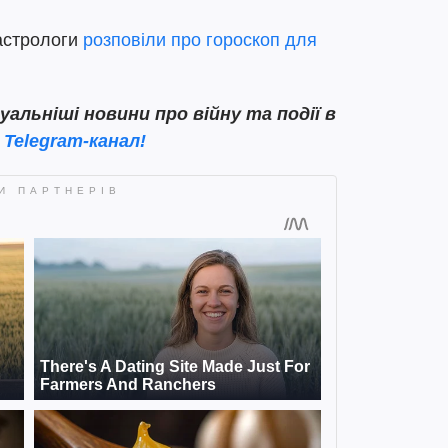
 астрологи
розповіли про гороскоп для
льніші новини про війну та події в
 Telegram-канал!