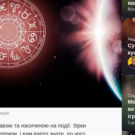
ва
Вчо
Рец
Су
ку
Соц
Мо
ве
eepik
іг
2 д
кавою та насиченою на події. Зірки
призи, і вам варто знати, до чого