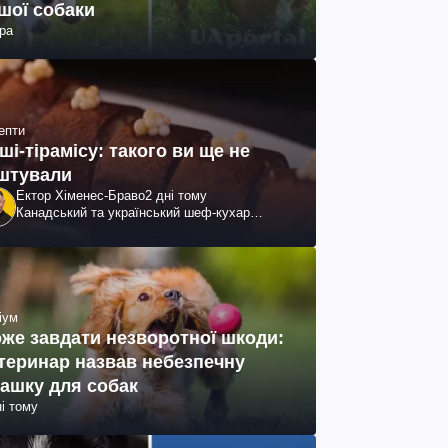
шої собаки
ра
епти
ші-тірамісу: такого ви ще не
штували
Ектор Хіменес-Браво
2 дні тому
Канадський та український шеф-кухар
колумбійського походження, бізнесмен,
телеведучий
іум
же завдати незворотної шкоди:
теринар назвав небезпечну
рашку для собак
ні тому