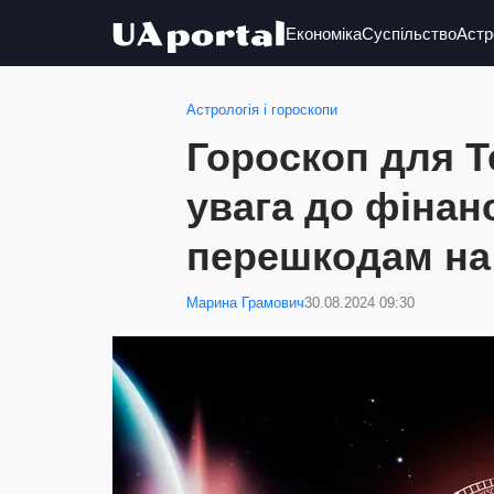
Економіка
Суспільство
Астр
Астрологія і гороскопи
Гороскоп для Те
увага до фінан
перешкодам на
Марина Грамович
30.08.2024 09:30