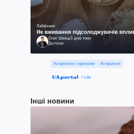
Лайфхаки
Як вживання підсолоджувачів вплив
Олег Швець
5 днів тому
Дієтолог
Астрологія і гороскопи
Астрологія
Life
Інші новини