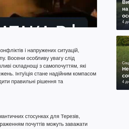
Ви
на
ос
4 д
онфліктів і напружених ситуацій,
пу. Восени особливу увагу слід
Соц
жливі складнощі з самопочуттям, які
Не
жень. Інтуїція стане надійним компасом
со
дити правильні рішення та
4 д
античних стосунках для Терезів,
вираженням почуттів можуть заважати