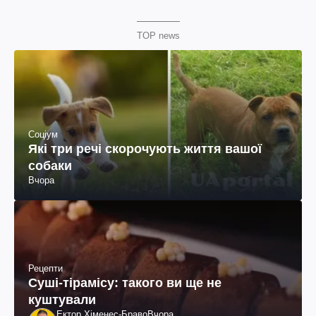
TOP news
Соціум
Які три речі скорочують життя вашої
собаки
Вчора
Рецепти
Суші-тірамісу: такого ви ще не
куштували
Ектор Хіменес-Браво
Вчора