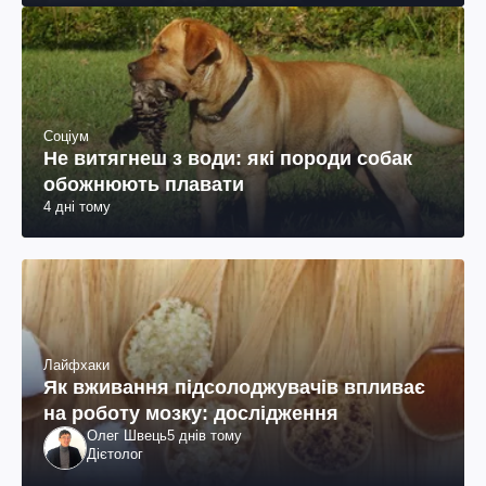
Соціум
Не витягнеш з води: які породи собак
обожнюють плавати
4 дні тому
Лайфхаки
Як вживання підсолоджувачів впливає
на роботу мозку: дослідження
Олег Швець
5 днів тому
Дієтолог