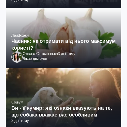
Лайфхаки
Часник: як отримати від нього максимум
користі?
Оксана Скіталінська
3 дні тому
Лікар-дієтолог
Соціум
Ви - її кумир: які ознаки вказують на те,
що собака вважає вас особливим
3 дні тому