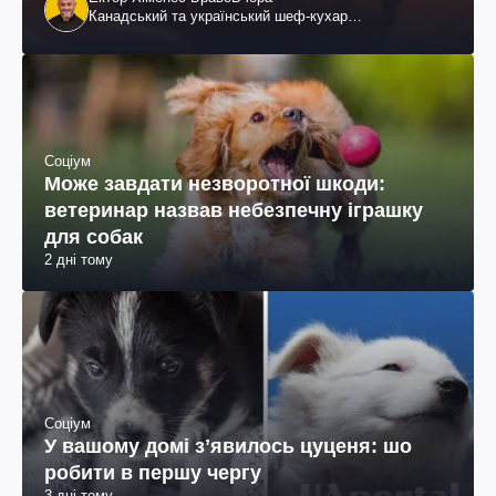
Канадський та український шеф-кухар
колумбійського походження, бізнесмен, телеведучий
Соціум
Може завдати незворотної шкоди:
ветеринар назвав небезпечну іграшку
для собак
2 дні тому
Соціум
У вашому домі зʼявилось цуценя: шо
робити в першу чергу
3 дні тому