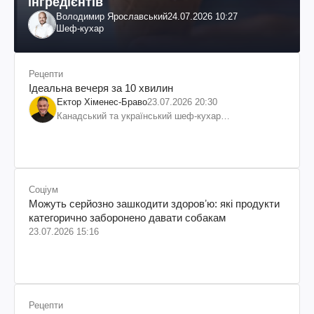
інгредієнтів
Володимир Ярославський
24.07.2026 10:27
Шеф-кухар
Рецепти
Ідеальна вечеря за 10 хвилин
Ектор Хіменес-Браво
23.07.2026 20:30
Канадський та український шеф-кухар
колумбійського походження, бізнесмен, телеведучий
Соціум
Можуть серйозно зашкодити здоровʼю: які продукти
категорично заборонено давати собакам
23.07.2026 15:16
Рецепти