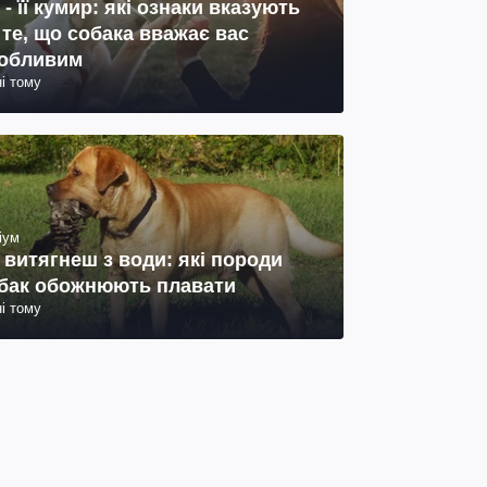
 - її кумир: які ознаки вказують
 те, що собака вважає вас
обливим
ні тому
іум
 витягнеш з води: які породи
бак обожнюють плавати
ні тому