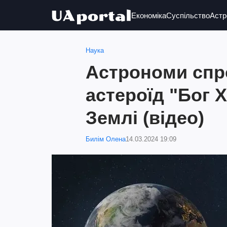
Економіка
Суспільство
Астр
Наука
Астрономи спр
астероїд "Бог 
Землі (відео)
Билім Олена
14.03.2024 19:09