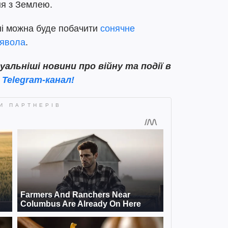
ння з Землею.
ні можна буде побачити
сонячне
иявола
.
льніші новини про війну та події в
ш
Telegram-канал!