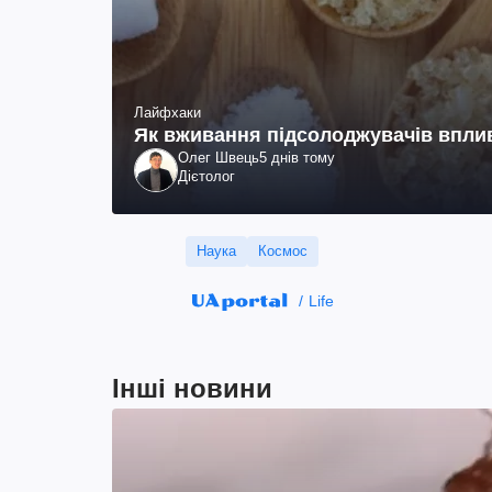
Лайфхаки
Як вживання підсолоджувачів вплив
Олег Швець
5 днів тому
Дієтолог
Наука
Космос
Life
Інші новини