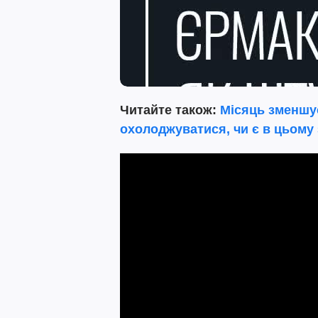
Читайте також:
Місяць зменшу
охолоджуватися, чи є в цьому