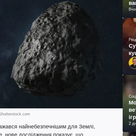
ва
Вчо
Рец
Су
ку
Соц
Мо
ве
Shutterstock.com
іг
2 д
важався найнебезпечнішим для Землі,
те, нове дослідження показує, що