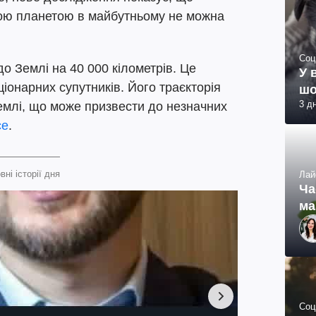
ашою планетою в майбутньому не можна
Соц
о Землі на 40 000 кілометрів. Це
У 
ціонарних супутників. Його траєкторія
шо
3 д
емлі, що може призвести до незначних
ce
.
вні історії дня
Лай
Ча
ма
Соц