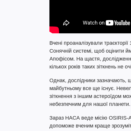
Вчені проаналізували траєкторії 
Сонячній системі, щоб оцінити йм
Апофісом. На щастя, дослідженн
кількох років таких зіткнень не оч
Однак, дослідники зазначають, щ
майбутньому все ще існує. Невел
зіткнення з іншим астероїдом мо
небезпечним для нашої планети.
Зараз НАСА веде місію OSIRIS-A
допоможе вченим краще зрозуміти