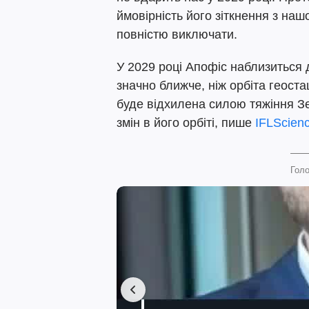
ймовірність його зіткнення з н
повністю виключати.
У 2029 році Апофіс наблизиться д
значно ближче, ніж орбіта геоста
буде відхилена силою тяжіння З
змін в його орбіті, пише
IFLScien
Голо