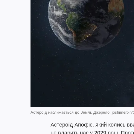
Астероїд наближається до Землі. Джерело: joshimerbin/
Астероїд Апофіс, який колись в
не вдарить нас у 2029 році. Про