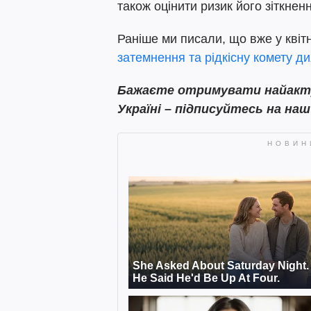
також оцінити ризик його зіткне
Раніше ми писали, що вже у квіт
затемнення та рідкісну комету д
Бажаєте отримувати найактуа
Україні – підписуйтесь на на