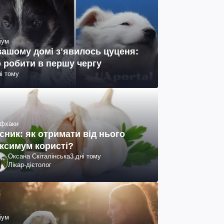
іум
вашому домі зʼявилось цуценя:
 робити в першу чергу
ні тому
фхаки
сник: як отримати від нього
ксимум користі?
Оксана Скіталінська
3 дні тому
Лікар-дієтолог
іум