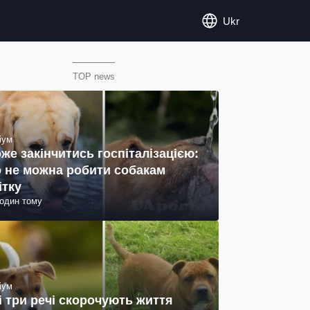
Ukr
TOP news
іум
же закінчитись госпіталізацією:
 не можна робити собакам
ітку
годин тому
іум
і три речі скорочують життя