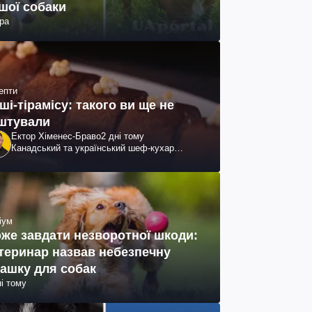
шої собаки
ра
епти
ші-тірамісу: такого ви ще не
штували
Ектор Хіменес-Браво
2 дні тому
Канадський та український шеф-кухар
колумбійського походження, бізнесмен,
телеведучий
іум
же завдати незворотної шкоди:
теринар назвав небезпечну
рашку для собак
ні тому