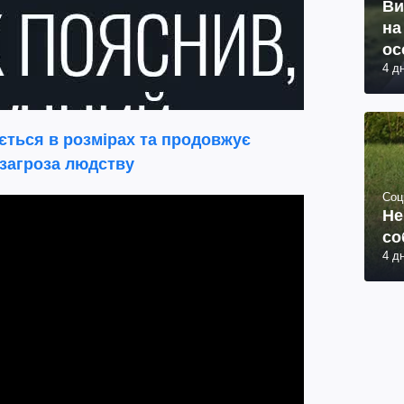
Ви
на
ос
4 д
ється в розмірах та продовжує
 загроза людству
Соц
Не
со
4 д