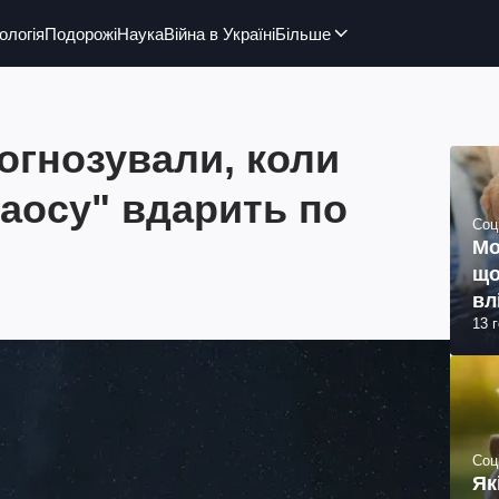
ологія
Подорожі
Наука
Війна в Україні
Більше
огнозували, коли
Хаосу" вдарить по
Соц
Мо
що
вл
13 
Соц
Як