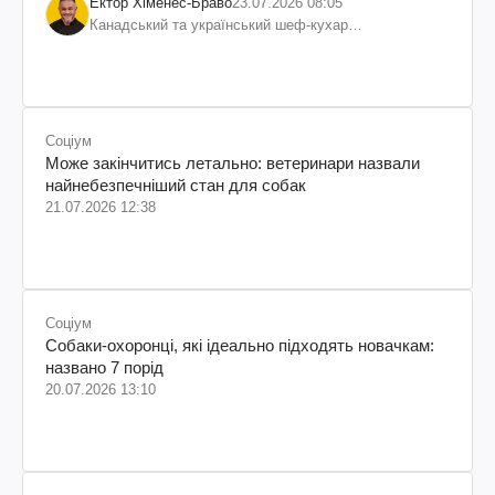
Ектор Хіменес-Браво
23.07.2026 08:05
Канадський та український шеф-кухар
колумбійського походження, бізнесмен, телеведучий
Соціум
Може закінчитись летально: ветеринари назвали
найнебезпечніший стан для собак
21.07.2026 12:38
Соціум
Собаки-охоронці, які ідеально підходять новачкам:
названо 7 порід
20.07.2026 13:10