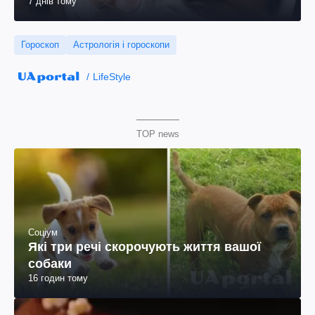
7 днів тому
Гороскоп
Астрологія і гороскопи
LifeStyle
TOP news
Соціум
Які три речі скорочують життя вашої
собаки
16 годин тому