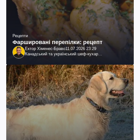
Рецепти
Фаршировані перепілки: рецепт
Ектор Хіменес-Браво
11.07.2026 23:29
Канадський та український шеф-кухар
колумбійського походження, бізнесмен, телеведучий