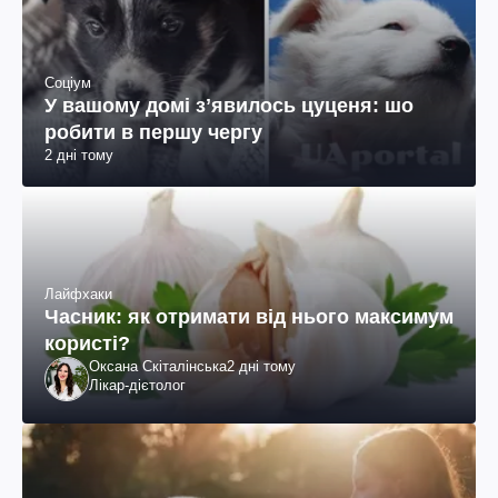
Соціум
У вашому домі зʼявилось цуценя: шо
робити в першу чергу
2 дні тому
Лайфхаки
Часник: як отримати від нього максимум
користі?
Оксана Скіталінська
2 дні тому
Лікар-дієтолог