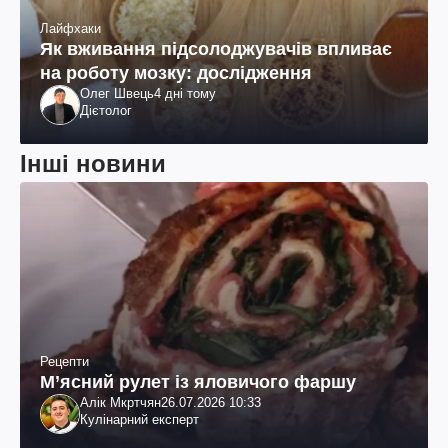
Лайфхаки
Як вживання підсолоджувачів впливає
на роботу мозку: дослідження
Олег Швець
4 дні тому
Дієтолог
Інші новини
Рецепти
М’ясний рулет із яловичого фаршу
Алік Мкртчян
26.07.2026 10:33
Кулінарний експерт