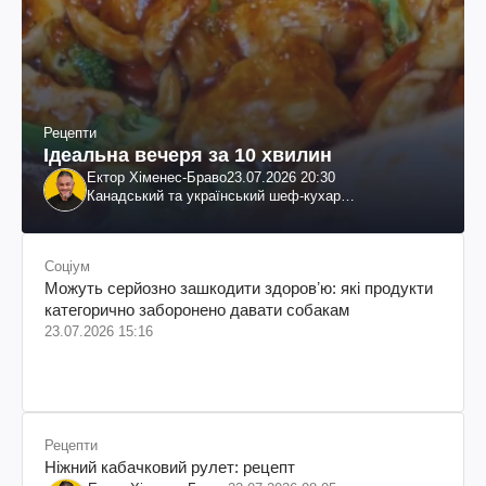
Рецепти
Ідеальна вечеря за 10 хвилин
Ектор Хіменес-Браво
23.07.2026 20:30
Канадський та український шеф-кухар
колумбійського походження, бізнесмен, телеведучий
Соціум
Можуть серйозно зашкодити здоровʼю: які продукти
категорично заборонено давати собакам
23.07.2026 15:16
Рецепти
Ніжний кабачковий рулет: рецепт