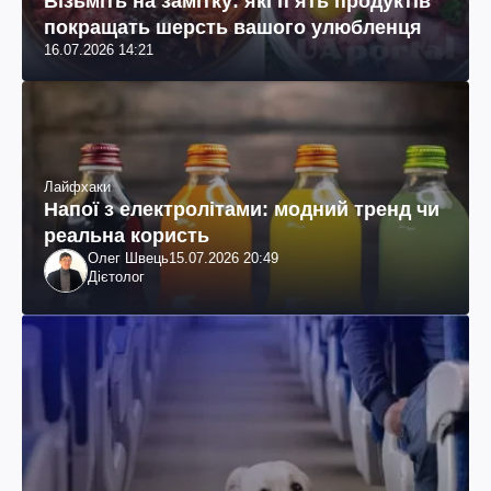
Візьміть на замітку: які пʼять продуктів
покращать шерсть вашого улюбленця
16.07.2026 14:21
Лайфхаки
Напої з електролітами: модний тренд чи
реальна користь
Олег Швець
15.07.2026 20:49
Дієтолог