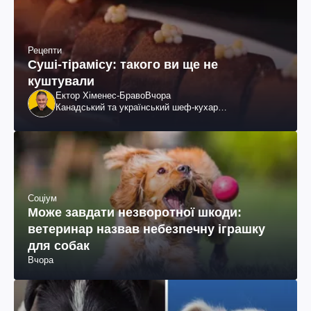
Рецепти
Суші-тірамісу: такого ви ще не
куштували
Ектор Хіменес-Браво
Вчора
Канадський та український шеф-кухар
колумбійського походження, бізнесмен, телеведучий
Соціум
Може завдати незворотної шкоди:
ветеринар назвав небезпечну іграшку
для собак
Вчора