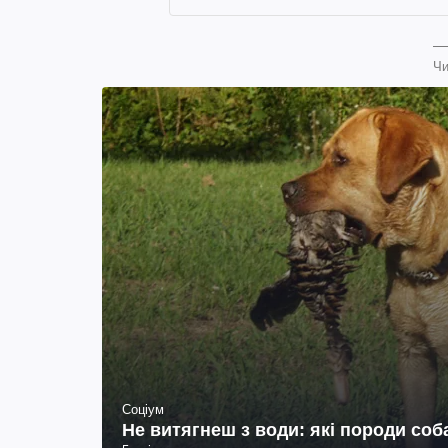
Чи
Соціум
Не витягнеш з води: які породи со