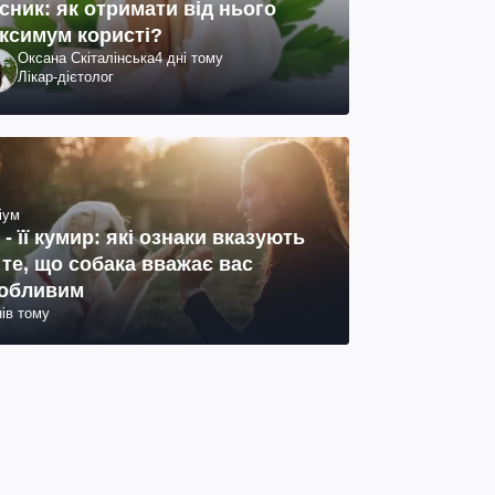
сник: як отримати від нього
ксимум користі?
Оксана Скіталінська
4 дні тому
Лікар-дієтолог
іум
 - її кумир: які ознаки вказують
 те, що собака вважає вас
обливим
нів тому