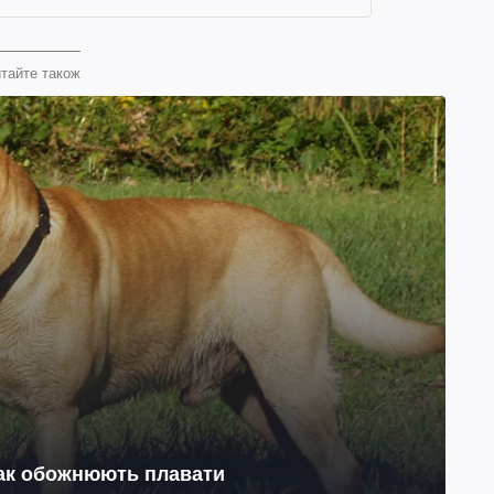
тайте також
бак обожнюють плавати