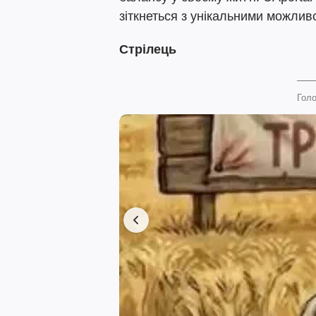
зіткнеться з унікальними можлив
Стрілець
Голо