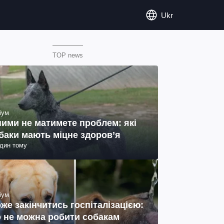
Ukr
TOP news
іум
ними не матимете проблем: які
баки мають міцне здоров’я
один тому
іум
же закінчитись госпіталізацією:
 не можна робити собакам