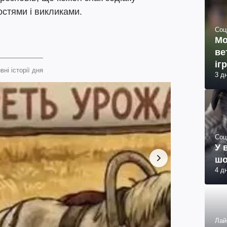
остями і викликами.
Соц
Мо
ве
іг
вні історії дня
3 д
Соц
У 
шо
4 д
Лай