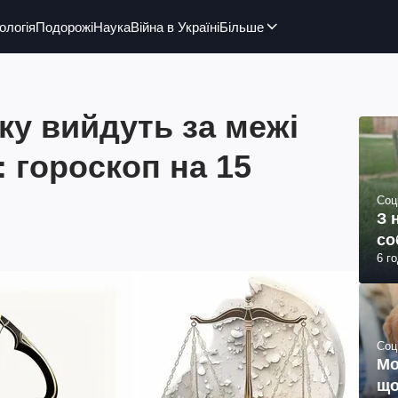
ологія
Подорожі
Наука
Війна в Україні
Більше
аку вийдуть за межі
 гороскоп на 15
Соц
З 
со
6 г
Соц
Мо
що