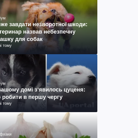
іум
же завдати незворотної шкоди:
теринар назвав небезпечну
рашку для собак
ні тому
іум
вашому домі зʼявилось цуценя:
 робити в першу чергу
ні тому
фхаки