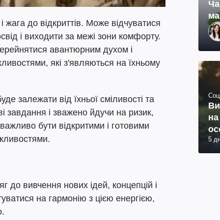
Ча
ма
і жага до відкриттів. Може відчуватися
від і виходити за межі зони комфорту.
перейнятися авантюрним духом і
ивостями, які з'являються на їхньому
Соц
буде залежати від їхньої сміливості та
Ви
і завдання і зважено йдучи на ризик,
на
 важливо бути відкритими і готовими
ос
жливостями.
5 д
яг до вивчення нових ідей, концепцій і
уватися на гармонію з цією енергією,
.