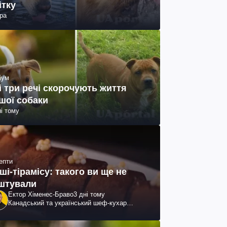
ітку
ра
іум
і три речі скорочують життя
шої собаки
ні тому
епти
ші-тірамісу: такого ви ще не
штували
Ектор Хіменес-Браво
3 дні тому
Канадський та український шеф-кухар
колумбійського походження, бізнесмен,
телеведучий