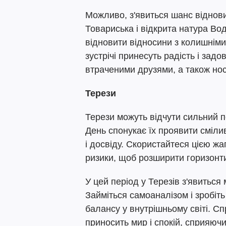
Можливо, з'явиться шанс віднови
Товариська і відкрита натура В
відновити відносини з колишніми
зустрічі принесуть радість і зад
втраченими друзями, а також но
Терези
Терези можуть відчути сильний по
День спонукає їх проявити смілив
і досвіду. Скористайтеся цією жа
ризики, щоб розширити горизонти
У цей період у Терезів з'явиться
Займіться самоаналізом і зробіть
балансу у внутрішньому світі. Сп
приносить мир і спокій, сприяючи