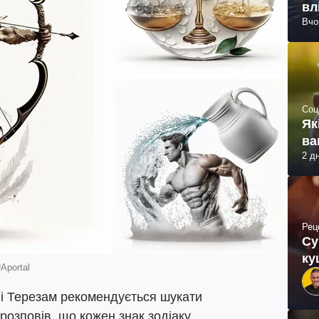
вл
Вчо
Соц
Як
ва
2 д
Рец
Су
ку
Aportal
 і Терезам рекомендується шукати
 розповів, що кожен знак зодіаку