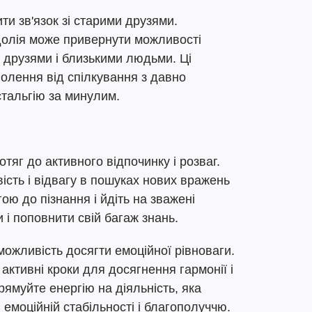
ти зв'язок зі старими друзями.
одолія може привернути можливості
 друзями і близькими людьми. Ці
оволення від спілкування з давно
стальгію за минулим.
тяг до активного відпочинку і розваг.
ість і відвагу в пошуках нових вражень
гою до пізнання і йдіть на зважені
 і поповнити свій багаж знань.
 можливість досягти емоційної рівноваги.
 активні кроки для досягнення гармонії і
рямуйте енергію на діяльність, яка
 емоційній стабільності і благополуччю.