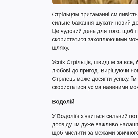
Стрільцям притаманні сміливість 
сильне бажання шукати новий дос
Це чудовий день для того, щоб 
скористатися захоплюючими можл
шляху.
Успіх Стрільців, швидше за все, 
любові до пригод. Вирішуючи нов
Стрілець може досягти успіху. Їм
скористатися усіма наявними мо
Водолій
У Водоліїв з'явиться сильний пот
досвіду. Їм дуже важливо налашт
щоб мислити за межами звичного