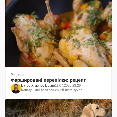
Рецепти
Фаршировані перепілки: рецепт
Ектор Хіменес-Браво
11.07.2026 23:29
Канадський та український шеф-кухар
колумбійського походження, бізнесмен, телеведучий