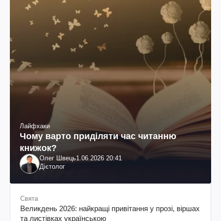
Лайфхаки
Чому варто приділяти час читанню
книжок?
Олег Швець
1.06.2026 20:41
Дієтолог
Свята
Великдень 2026: найкращі привітання у прозі, віршах
та листівках українською