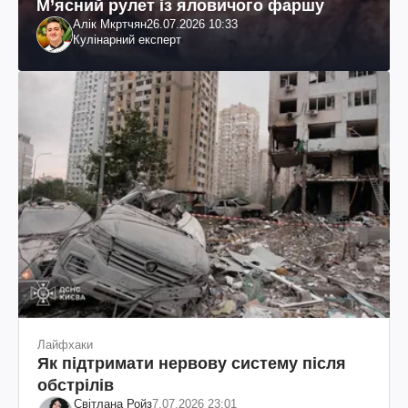
М’ясний рулет із яловичого фаршу
Алік Мкртчян
26.07.2026 10:33
Кулінарний експерт
Лайфхаки
Як підтримати нервову систему після
обстрілів
Світлана Ройз
7.07.2026 23:01