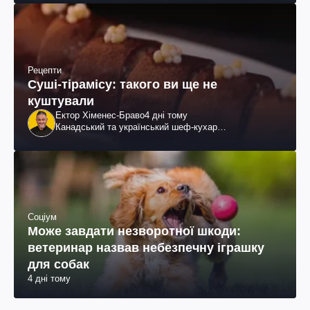
Рецепти
Суші-тірамісу: такого ви ще не
куштували
Ектор Хіменес-Браво
4 дні тому
Канадський та український шеф-кухар
колумбійського походження, бізнесмен, телеведучий
Соціум
Може завдати незворотної шкоди:
ветеринар назвав небезпечну іграшку
для собак
4 дні тому