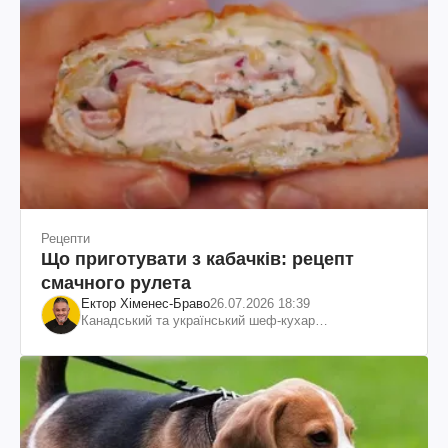
Рецепти
Що приготувати з кабачків: рецепт
смачного рулета
Ектор Хіменес-Браво
26.07.2026 18:39
Канадський та український шеф-кухар
колумбійського походження, бізнесмен, телеведучий