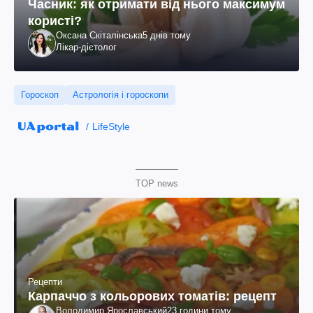
Часник: як отримати від нього максимум
користі?
Оксана Скіталінська
5 днів тому
Лікар-дієтолог
Гороскоп
Астрологія і гороскопи
LifeStyle
TOP news
Рецепти
Карпаччо з кольорових томатів: рецепт
Володимир Ярославський
23 години тому