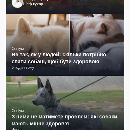
Шеф-кухар
Соціум
Не так, як у людей: скільки потрібно
спати собаці, щоб бути здоровою
6 годин тому
Соціум
З ними не матимете проблем: які собаки
мають міцне здоров’я
Вчора