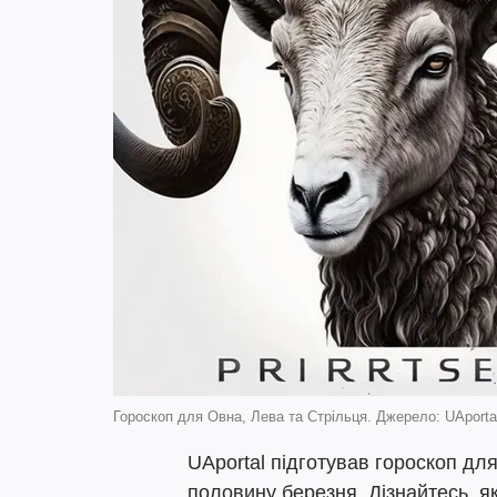
Гороскоп для Овна, Лева та Стрільця. Джерело: UAporta
UAportal підготував гороскоп дл
половину березня. Дізнайтесь, як