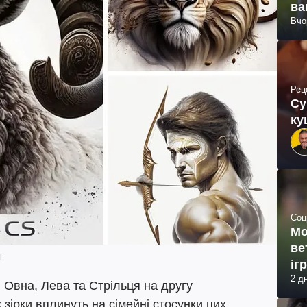
ва
Вчо
Рец
Су
ку
Соц
Мо
ве
l
іг
2 д
я Овна, Лева та Стрільця на другу
 зірки вплинуть на сімейні стосунки цих