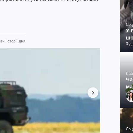
Соц
У 
шо
вні історії дня
3 д
Лай
Ча
ма
Соц