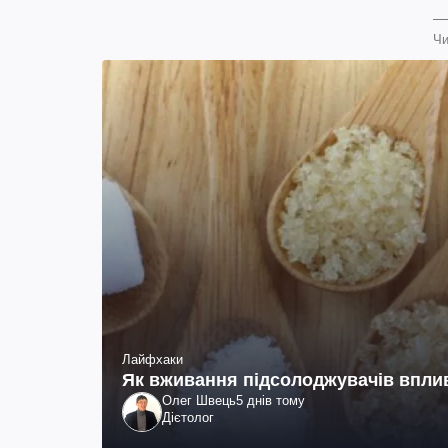
Чи
Лайфхаки
Як вживання підсолоджувачів вплив
Олег Швець
5 днів тому
Дієтолог