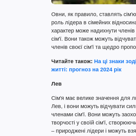
Овни, як правило, ставлять сім'ю
роль лідера в сімейних відносина
характер може надихнути членів сі
сім'ї. Вони також можуть відчув
членів своєї сім'ї та щедро проп
Читайте також:
На ці знаки зо
житті: прогноз на 2024 рік
Лев
Сім'я має велике значення для л
Лев, і вони можуть відчувати си
членами сім'ї. Вони можуть заохо
творчості у своїй сім'ї, створюю
– природжені лідери і можуть взя