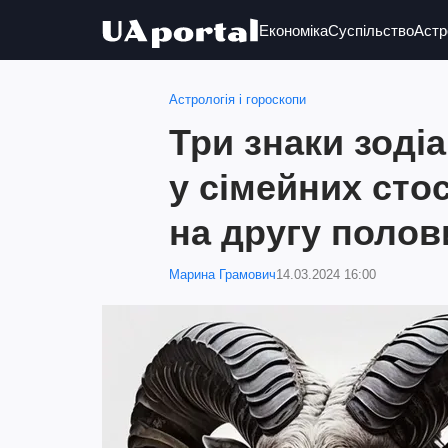
Економіка
Суспільство
Астр
Астрологія і гороскопи
Три знаки зоді
у сімейних сто
на другу полов
Марина Грамович
14.03.2024 16:00