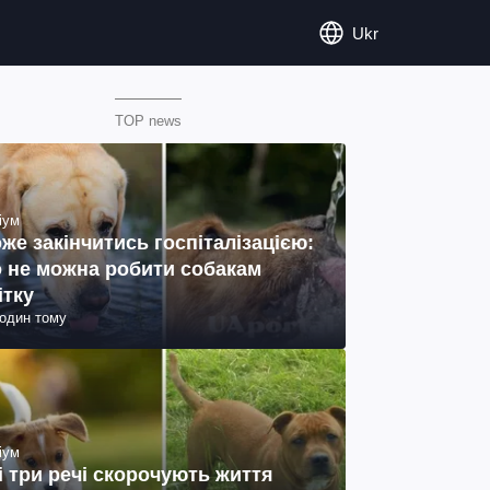
Ukr
TOP news
іум
же закінчитись госпіталізацією:
 не можна робити собакам
ітку
годин тому
іум
і три речі скорочують життя