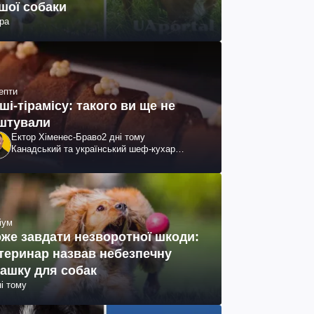
шої собаки
ра
епти
ші-тірамісу: такого ви ще не
штували
Ектор Хіменес-Браво
2 дні тому
Канадський та український шеф-кухар
колумбійського походження, бізнесмен,
телеведучий
іум
же завдати незворотної шкоди:
теринар назвав небезпечну
рашку для собак
ні тому