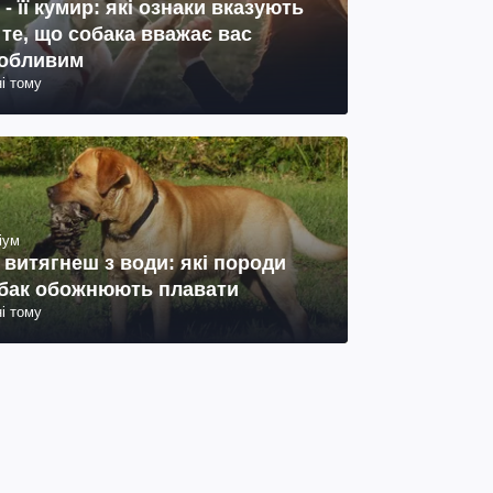
 - її кумир: які ознаки вказують
 те, що собака вважає вас
обливим
ні тому
іум
 витягнеш з води: які породи
бак обожнюють плавати
ні тому