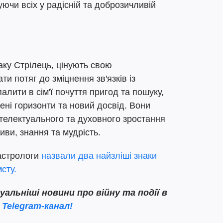
уючи всіх у радісній та доброзичливій
аку Стрілець, цінують свою
ти потяг до зміцнення зв'язків із
алити в сім'ї почуття пригод та пошуку,
ені горизонти та новий досвід. Вони
телектуального та духовного зростання
иви, знання та мудрість.
 астрологи
назвали два найзліші знаки
мсту.
льніші новини про війну та події в
 Telegram-канал!