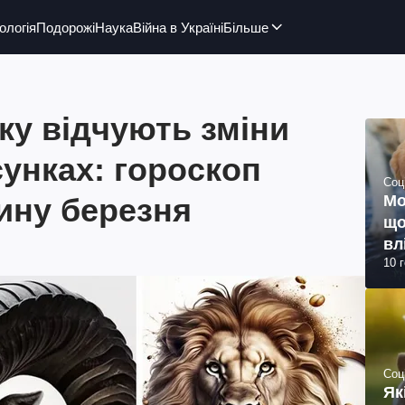
ологія
Подорожі
Наука
Війна в Україні
Більше
аку відчують зміни
сунках: гороскоп
Соц
ину березня
Мо
що
вл
10 
Соц
Як