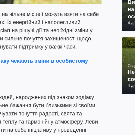
Ви
на
 на чільне місце і можуть взяти на себе
ос
х. Їх енергійний і наполегливий
4 д
м'ї на рішучі дії та необхідні зміни у
ати сильне почуття захищеності щодо
онувати підтримку у важкі часи.
діаку чекають зміни в особистому
Соц
Не
со
4 д
юдей, народжених під знаком зодіаку
льне бажання бути близькими зі своїми
чувати почуття радості, свята та
чи теплу та гармонійну атмосферу. Леви
ти на себе ініціативу у проведенні