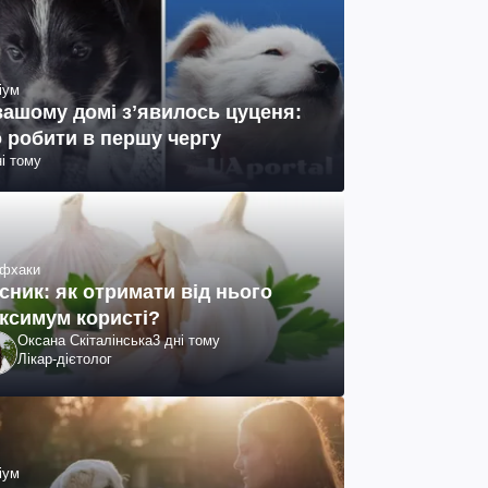
іум
вашому домі зʼявилось цуценя:
 робити в першу чергу
ні тому
фхаки
сник: як отримати від нього
ксимум користі?
Оксана Скіталінська
3 дні тому
Лікар-дієтолог
іум