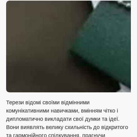
Терези відомі своїми відмінними
комунікативними навичками, вмінням чітко і
дипломатично викладати свої думки та ідеї.
Вони виявлять велику схильність до відкритого
та гармонійного спілкування, прагнучи