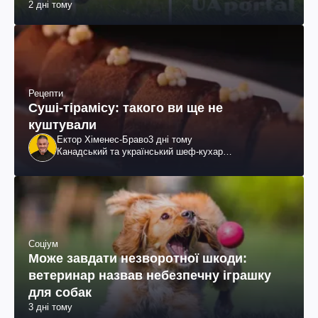
2 дні тому
Рецепти
Суші-тірамісу: такого ви ще не
куштували
Ектор Хіменес-Браво
3 дні тому
Канадський та український шеф-кухар
колумбійського походження, бізнесмен, телеведучий
Соціум
Може завдати незворотної шкоди:
ветеринар назвав небезпечну іграшку
для собак
3 дні тому