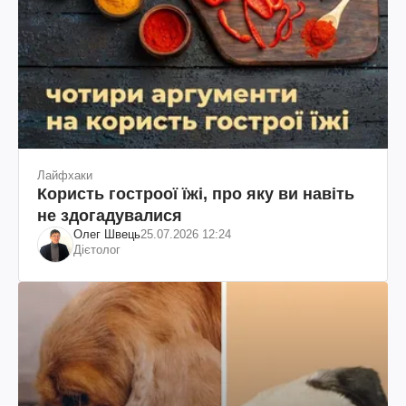
Лайфхаки
Користь гостроої їжі, про яку ви навіть
не здогадувалися
Олег Швець
25.07.2026 12:24
Дієтолог