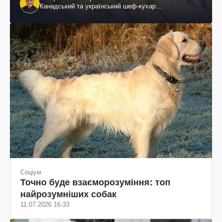
Канадський та український шеф-кухар
колумбійського походження, бізнесмен, телеведучий
Соціум
Точно буде взаєморозуміння: топ
найрозумніших собак
11.07.2026 16:33