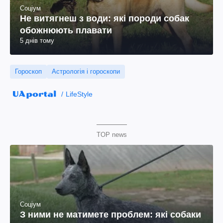
Соціум
Не витягнеш з води: які породи собак
обожнюють плавати
5 днів тому
Гороскоп
Астрологія і гороскопи
LifeStyle
TOP news
Соціум
З ними не матимете проблем: які собаки