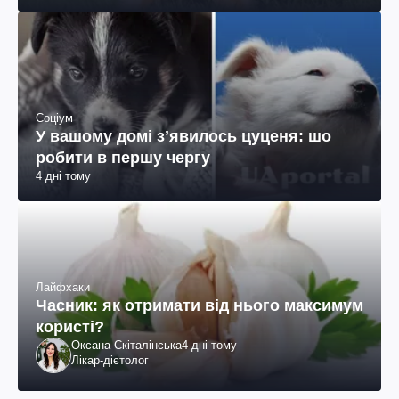
Соціум
У вашому домі зʼявилось цуценя: шо
робити в першу чергу
4 дні тому
Лайфхаки
Часник: як отримати від нього максимум
користі?
Оксана Скіталінська
4 дні тому
Лікар-дієтолог