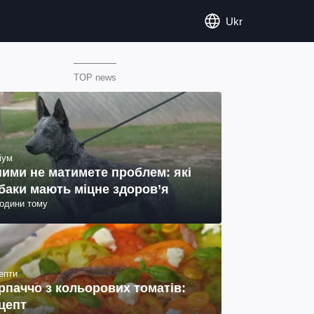
Ukr
TOP news
іум
ними не матимете проблем: які
баки мають міцне здоров’я
години тому
епти
рпаччо з кольорових томатів:
цепт