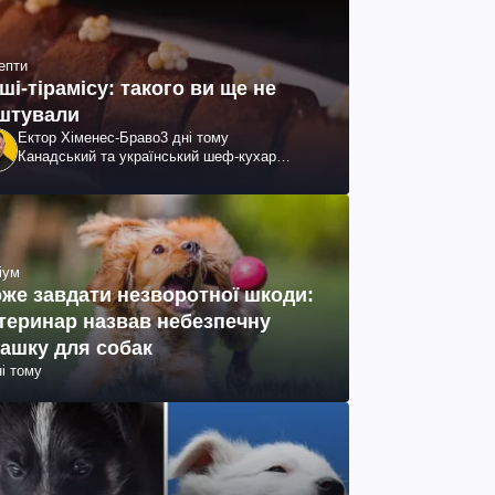
епти
ші-тірамісу: такого ви ще не
штували
Ектор Хіменес-Браво
3 дні тому
Канадський та український шеф-кухар
колумбійського походження, бізнесмен,
телеведучий
іум
же завдати незворотної шкоди:
теринар назвав небезпечну
рашку для собак
ні тому