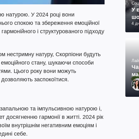
Соц
У 
ю натурою. У 2024 році вони
шо
нього спокою та збереження емоційної
4 д
 гармонійного і структурованого підходу
м нестримну натуру, Скорпіони будуть
Лай
 емоційного стану, шукаючи способи
Ча
тями. Цього року вони можуть
ма
о дозволяють заспокоїтися.
 запальною та імпульсивною натурою і,
т досягненню гармонії в житті. 2024 рік
воїм внутрішнім негативним емоціям і
дині себе.