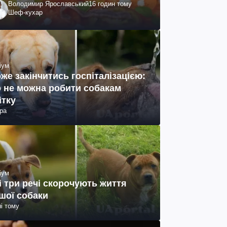
Володимир Ярославський
16 годин тому
Шеф-кухар
іум
же закінчитись госпіталізацією:
 не можна робити собакам
ітку
ра
іум
і три речі скорочують життя
шої собаки
ні тому