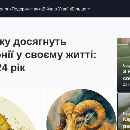
ологія
Подорожі
Наука
Війна в Україні
Більше
аку досягнуть
нії у своєму житті:
4 рік
Соц
З 
со
23 
Рец
Ка
ре