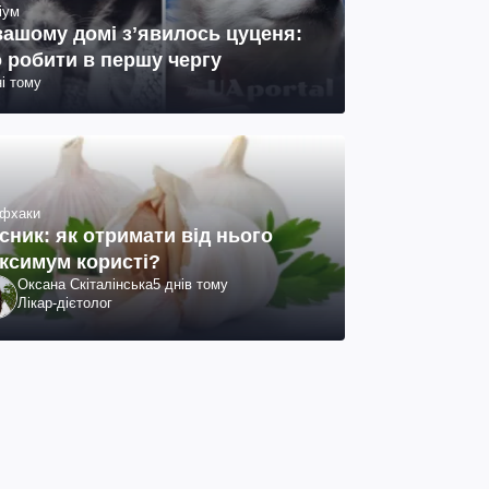
іум
вашому домі зʼявилось цуценя:
 робити в першу чергу
ні тому
фхаки
сник: як отримати від нього
ксимум користі?
Оксана Скіталінська
5 днів тому
Лікар-дієтолог