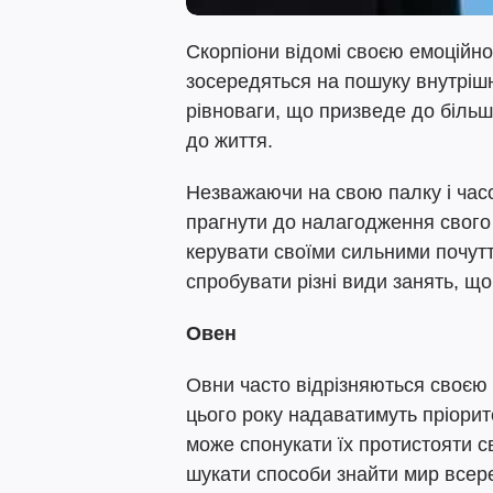
Скорпіони відомі своєю емоційно
зосередяться на пошуку внутріш
рівноваги, що призведе до більш
до життя.
Незважаючи на свою палку і часо
прагнути до налагодження свого
керувати своїми сильними почут
спробувати різні види занять, щ
Овен
Овни часто відрізняються своєю
цього року надаватимуть пріорите
може спонукати їх протистояти с
шукати способи знайти мир всере