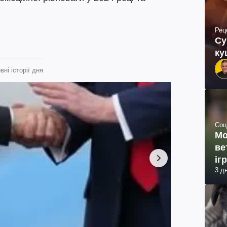
Рец
Су
ку
вні історії дня
Соц
Мо
ве
іг
3 д