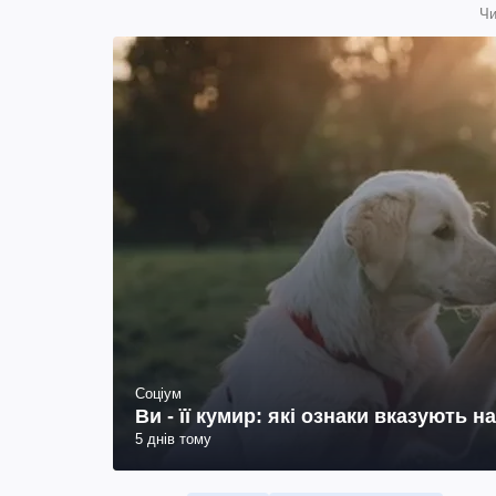
Чи
Соціум
Ви - її кумир: які ознаки вказують 
5 днів тому