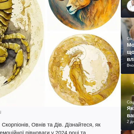
Соц
Мо
що
вл
Вчо
Соц
Як
l
ва
2 д
Скорпіонів, Овнів та Дів. Дізнайтеся, як
емоційної рівноваги у 2024 році та