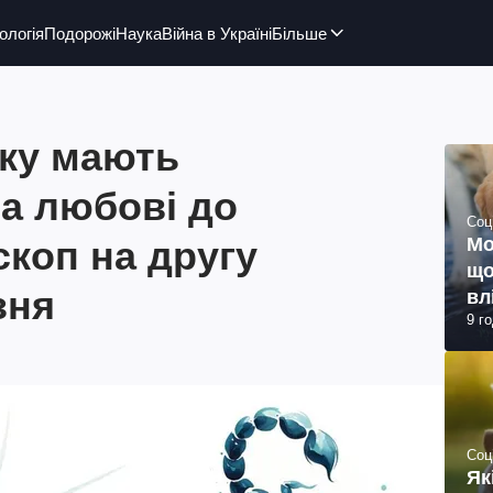
ологія
Подорожі
Наука
Війна в Україні
Більше
аку мають
а любові до
Соц
скоп на другу
Мо
що
зня
вл
9 г
Соц
Як