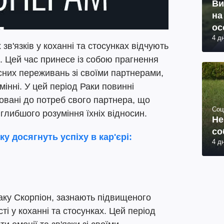
Ви
на
ос
4 д
зв'язків у коханні та стосунках відчують
к. Цей час принесе із собою прагнення
сних переживань зі своїми партнерами,
мінні. У цей період Раки повинні
овані до потреб свого партнера, що
Соц
 глибшого розуміння їхніх відносин.
Не
со
ку досягнуть успіху в кар'єрі:
4 д
аку Скорпіон, зазнають підвищеного
ті у коханні та стосунках. Цей період