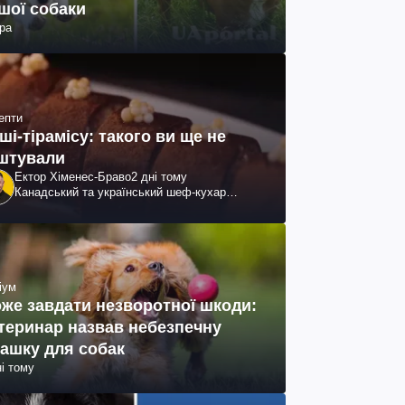
шої собаки
ра
епти
ші-тірамісу: такого ви ще не
штували
Ектор Хіменес-Браво
2 дні тому
Канадський та український шеф-кухар
колумбійського походження, бізнесмен,
телеведучий
іум
же завдати незворотної шкоди:
теринар назвав небезпечну
рашку для собак
ні тому