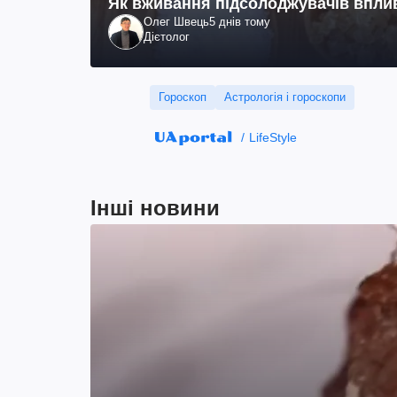
Як вживання підсолоджувачів вплив
Олег Швець
5 днів тому
Дієтолог
Гороскоп
Астрологія і гороскопи
LifeStyle
Інші новини