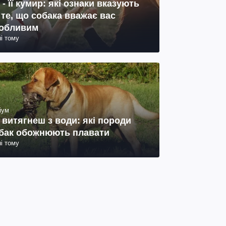
 - її кумир: які ознаки вказують
 те, що собака вважає вас
обливим
ні тому
іум
 витягнеш з води: які породи
бак обожнюють плавати
ні тому