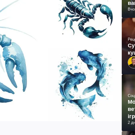
ва
Вчо
Рец
Су
ку
Соц
Мо
ве
іг
2 д