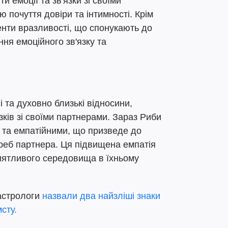
 емоції та зв'язки зі своїми
 почуття довіри та інтимності. Крім
енти вразливості, що спонукають до
ння емоційного зв'язку та
 та духовно близькі відносини,
зків зі своїми партнерами. Зараз Риби
и та емпатійними, що призведе до
реб партнера. Ця підвищена емпатія
иятливого середовища в їхньому
 астрологи
назвали два найзліші знаки
мсту.