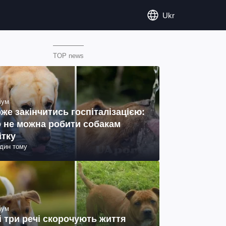
Ukr
TOP news
іум
же закінчитись госпіталізацією:
 не можна робити собакам
ітку
один тому
іум
і три речі скорочують життя