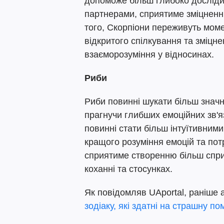
допоможе більш глибоко дослідити
партнерами, сприятиме зміцненню
того, Скорпіони переживуть мом
відкритого спілкування та зміцне
взаєморозуміння у відносинах.
Риби
Риби повинні шукати більш значні
прагнучи глибших емоційних зв'я
повинні стати більш інтуїтивним
кращого розуміння емоцій та пот
сприятиме створенню більш спр
коханні та стосунках.
Як повідомляв UAportal, раніше
зодіаку, які здатні на страшну по