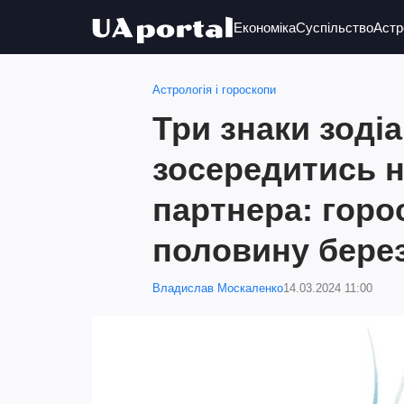
Економіка
Суспільство
Астр
Астрологія і гороскопи
Три знаки зоді
зосередитись н
партнера: горо
половину бере
Владислав Москаленко
14.03.2024 11:00