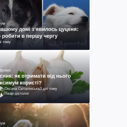
іум
вашому домі зʼявилось цуценя:
 робити в першу чергу
ні тому
фхаки
сник: як отримати від нього
ксимум користі?
Оксана Скіталінська
3 дні тому
Лікар-дієтолог
іум