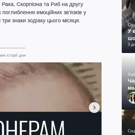
 Рака, Скорпіона та Риб на другу
 поглиблення емоційних зв'язків у
 три знаки зодіаку цього місяця.
Соц
У 
шо
3 д
вні історії дня
Лай
Ча
ма
Соц