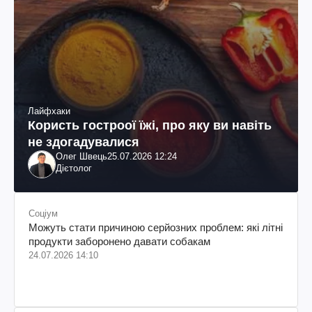
Лайфхаки
Користь гостроої їжі, про яку ви навіть
не здогадувалися
Олег Швець
25.07.2026 12:24
Дієтолог
Соціум
Можуть стати причиною серйозних проблем: які літні
продукти заборонено давати собакам
24.07.2026 14:10