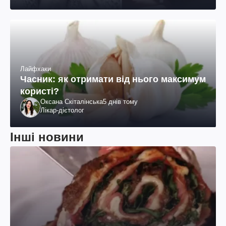
Лайфхаки
Часник: як отримати від нього максимум
користі?
Оксана Скіталінська
5 днів тому
Лікар-дієтолог
Інші новини