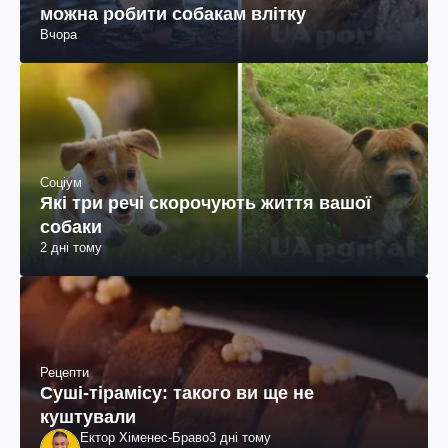
можна робити собакам влітку
Вчора
Соціум
Які три речі скорочують життя вашої
собаки
2 дні тому
Рецепти
Суші-тірамісу: такого ви ще не
куштували
Ектор Хіменес-Браво
3 дні тому