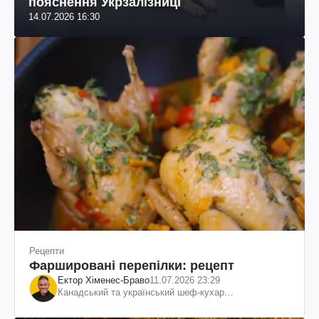
пояснення Укрзалізниці
14.07.2026 16:30
Рецепти
Фаршировані перепілки: рецепт
Ектор Хіменес-Браво
11.07.2026 23:29
Канадський та український шеф-кухар
колумбійського походження, бізнесмен, телеведучий