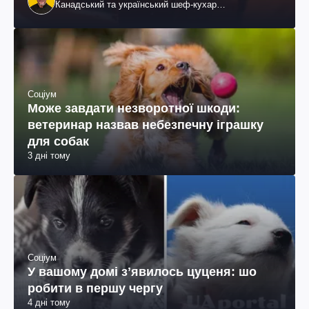
Канадський та український шеф-кухар
колумбійського походження, бізнесмен, телеведучий
Соціум
Може завдати незворотної шкоди:
ветеринар назвав небезпечну іграшку
для собак
3 дні тому
Соціум
У вашому домі зʼявилось цуценя: шо
робити в першу чергу
4 дні тому