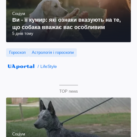
Соціум
Ви - її кумир: які ознаки вказують на те,
що собака вважає вас особливим
5 днів тому
Гороскоп
Астрологія і гороскопи
LifeStyle
TOP news
Соціум