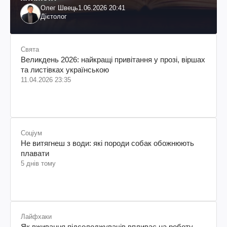
Олег Швець
1.06.2026 20:41
Дієтолог
Свята
Великдень 2026: найкращі привітання у прозі, віршах
та листівках українською
11.04.2026 23:35
Соціум
Не витягнеш з води: які породи собак обожнюють
плавати
5 днів тому
Лайфхаки
Як вживання підсолоджувачів впливає на роботу