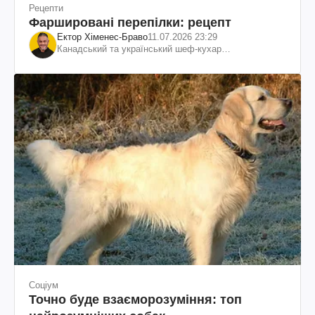
Рецепти
Фаршировані перепілки: рецепт
Ектор Хіменес-Браво
11.07.2026 23:29
Канадський та український шеф-кухар
колумбійського походження, бізнесмен, телеведучий
Соціум
Точно буде взаєморозуміння: топ