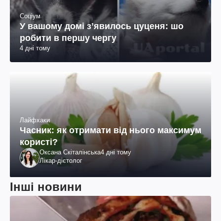
Соціум
У вашому домі зʼявилось цуценя: шо
робити в першу чергу
4 дні тому
Лайфхаки
Часник: як отримати від нього максимум
користі?
Оксана Скіталінська
4 дні тому
Лікар-дієтолог
Інші новини