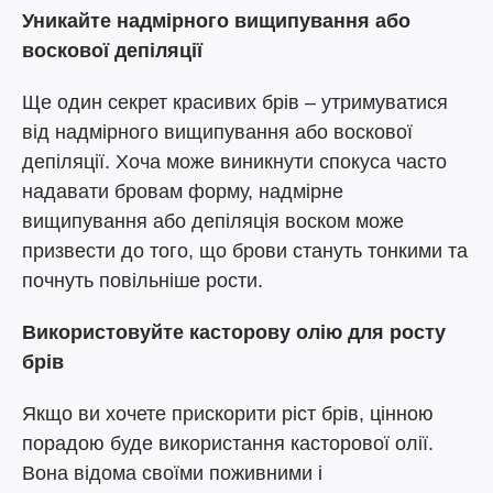
Уникайте надмірного вищипування або
воскової депіляції
Ще один секрет красивих брів – утримуватися
від надмірного вищипування або воскової
депіляції. Хоча може виникнути спокуса часто
надавати бровам форму, надмірне
вищипування або депіляція воском може
призвести до того, що брови стануть тонкими та
почнуть повільніше рости.
Використовуйте касторову олію для росту
брів
Якщо ви хочете прискорити ріст брів, цінною
порадою буде використання касторової олії.
Вона відома своїми поживними і