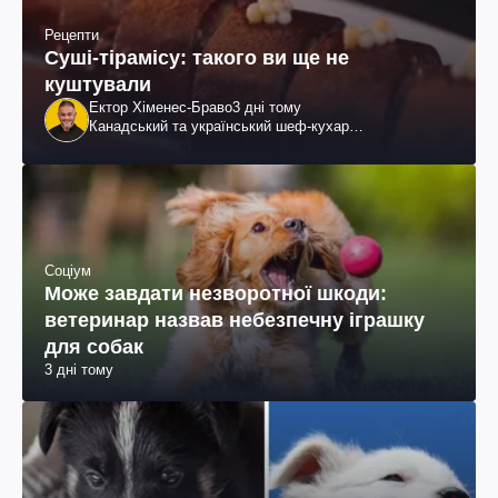
Рецепти
Суші-тірамісу: такого ви ще не
куштували
Ектор Хіменес-Браво
3 дні тому
Канадський та український шеф-кухар
колумбійського походження, бізнесмен, телеведучий
Соціум
Може завдати незворотної шкоди:
ветеринар назвав небезпечну іграшку
для собак
3 дні тому