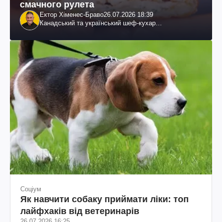
смачного рулета
Ектор Хіменес-Браво
26.07.2026 18:39
Канадський та український шеф-кухар
колумбійського походження, бізнесмен, телеведучий
Соціум
Як навчити собаку приймати ліки: топ
лайфхаків від ветеринарів
26.07.2026 16:25